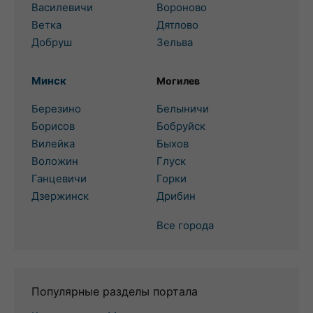
Василевичи
Вороново
Ветка
Дятлово
Добруш
Зельва
Минск
Могилев
Березино
Белыничи
Борисов
Бобруйск
Вилейка
Быхов
Воложин
Глуск
Ганцевичи
Горки
Дзержинск
Дрибин
Все города
Популярные разделы портала