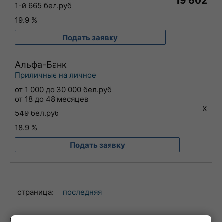
19 602
1-й 665 бел.руб
19.9 %
Подать заявку
Альфа-Банк
Приличные на личное
от 1 000 до 30 000 бел.руб
от 18 до 48 месяцев
X
549 бел.руб
18.9 %
Подать заявку
страница:
последняя
могут появиться доп. результаты, если Вы укажете "особые обстоятельства"