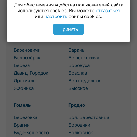
Для обеспечения удобства пользователей сайта
используются cookies. Вы можете
отказаться
или
настроить
файлы cookies.
Выбор региона для поиска
потребительского кредита
Принять
Брест
Витебск
Барановичи
Барань
Белоозёрск
Бешенковичи
Береза
Боровуха
Давид-Городок
Браслав
Дрогичин
Верхнедвинск
Жабинка
Высокое
Гомель
Гродно
Березовка
Бол. Берестовица
Брагин
Боровики
Буда-Кошелево
Волковыск