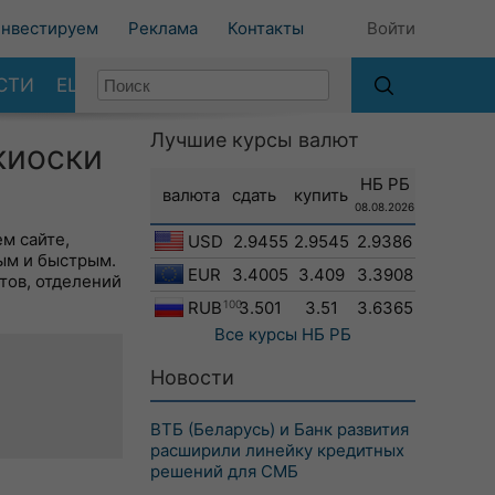
нвестируем
Реклама
Контакты
Войти
СТИ
ЕЩЕ
Лучшие курсы валют
киоски
НБ РБ
валюта
сдать
купить
08.08.2026
м сайте,
USD
2.9455
2.9545
2.9386
ым и быстрым.
EUR
3.4005
3.409
3.3908
тов, отделений
RUB
100
3.501
3.51
3.6365
Все курсы
НБ РБ
Новости
ВТБ (Беларусь) и Банк развития
расширили линейку кредитных
решений для СМБ