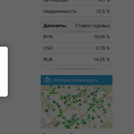
Недвижимость
12,5 %
Депозиты
Ставка годовых
BYN
16,06 %
USD
0,78 %
RUB
14,55 %
Интерактивная карта