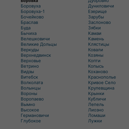
Дубровно
Боровка
Боровуха
Дуниловичи
Боровуха-1
Езерище
Бочейково
Зарубы
Браслав
Заслоново
Буда
Зябки
Бычиха
Камаи
Велешковичи
Камень
Великие Дольцы
Клястицы
Веркуды
Ковали
Верхнедвинск
Козяны
Верховье
Копти
Ветрино
Копысь
Видзы
Коханово
Витебск
Краснополье
Волколата
Кривое Село
Волынцы
Крулевщина
Вороны
Крынки
Воропаево
Кубличи
Вымно
Лепель
Высокое
Лиозно
Германовичи
Ломаши
Глубокое
Лужки