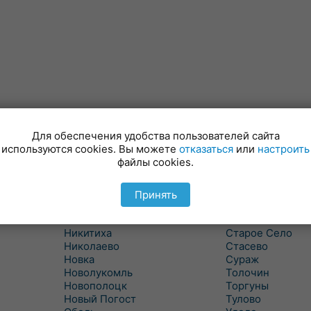
Для обеспечения удобства пользователей сайта
Лынтупы
Селявщина
используются cookies. Вы можете
отказаться
или
настроить
Ляды
Сенно
файлы cookies.
Межа
Ситцы
Межево
Славени
Миоры
Слобода
Принять
Мишневичи
Слободка
Мошканы
Смольяны
Никитиха
Старое Село
Николаево
Стасево
Новка
Сураж
Новолукомль
Толочин
Новополоцк
Торгуны
Новый Погост
Тулово