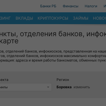
Банки РБ
Финансы
Налоги
И
ЗИНГ
ВКЛАДЫ
КРИПТОКУРСЫ
ЗАЙМЫ
НОВО
нкты, отделения банков, инфо
карте
в, отделений банков, инфокиосков, представленная на наше
тов, отделений банков, инфокиосков максимально комфортн
ормация: адреса и время работы банкоматов, обменных пунк
ъекта
Регион
Боровка
изменить