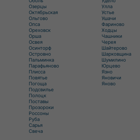
Оболь
Удело
Озерцы
Улла
Октябрьская
Устье
Ольгово
Ушачи
Опса
Фариново
Ореховск
Ходцы
Орша
Чашники
Освея
Черея
Осинторф
Шайтерово
Островно
Шарковщина
Пальминка
Шумилино
Парафьяново
Юрцево
Плисса
Язно
Повятье
Яновичи
Погоща
Яново
Подсвилье
Полоцк
Поставы
Прозороки
Россоны
Руба
Сарья
Свеча