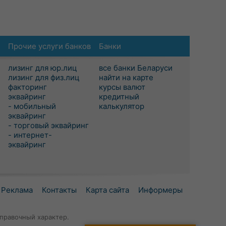
Прочие услуги банков
Банки
лизинг для юр.лиц
все банки Беларуси
лизинг для физ.лиц
найти на карте
факторинг
курсы валют
эквайринг
кредитный
- мобильный
калькулятор
эквайринг
- торговый эквайринг
- интернет-
эквайринг
Реклама
Контакты
Карта сайта
Информеры
правочный характер.