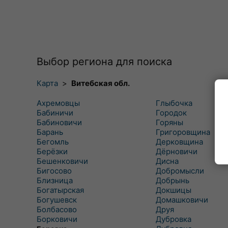
Выбор региона для поиска
Карта
>
Витебская обл.
Ахремовцы
Глыбочка
Бабиничи
Городок
Бабиновичи
Горяны
Барань
Григоровщина
Бегомль
Дерковщина
Берёзки
Дёрновичи
Бешенковичи
Дисна
Бигосово
Добромысли
Близница
Добрынь
Богатырская
Докшицы
Богушевск
Домашковичи
Болбасово
Друя
Борковичи
Дубровка