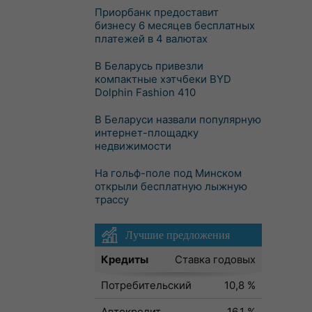
Приорбанк предоставит
бизнесу 6 месяцев бесплатных
платежей в 4 валютах
В Беларусь привезли
компактные хэтчбеки BYD
Dolphin Fashion 410
В Беларуси назвали популярную
интернет-площадку
недвижимости
На гольф-поле под Минском
открыли бесплатную лыжную
трассу
Лучшие предложения
Кредиты
Ставка годовых
Потребительский
10,8 %
Автокредит
16,1 %