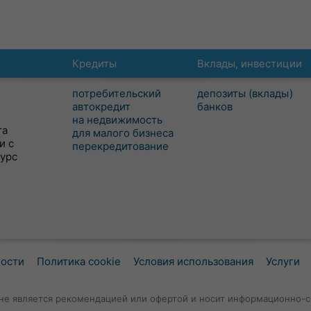
Кредиты
Вклады, инвестиции
потребительский
депозиты (вклады)
автокредит
банков
на недвижимость
та
для малого бизнеса
и с
перекредитование
сурс
ности
Политика cookie
Условия использования
Услуги
не является рекомендацией или офертой и носит информационно-с