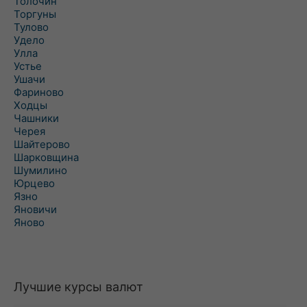
Толочин
Торгуны
Тулово
Удело
Улла
Устье
Ушачи
Фариново
Ходцы
Чашники
Черея
Шайтерово
Шарковщина
Шумилино
Юрцево
Язно
Яновичи
Яново
Лучшие курсы валют