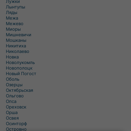
Лужки
Лынтупы
Ляды
Межа
Межево
Миоры
Мишневичи
Мошканы
Никитиха
Николаево
Новка
Новолукомль
Новополоцк
Новый Погост
Оболь
Озерцы
Октябрьская
Ольгово
Опса
Ореховск
Орша
Освея
Осинторф
Островно