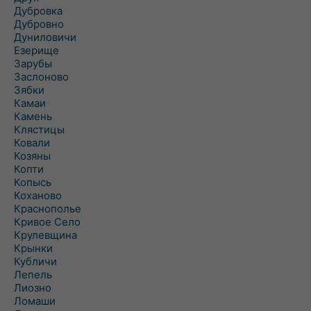
Дубровка
Дубровно
Дуниловичи
Езерище
Зарубы
Заслоново
Зябки
Камаи
Камень
Клястицы
Ковали
Козяны
Копти
Копысь
Коханово
Краснополье
Кривое Село
Крулевщина
Крынки
Кубличи
Лепель
Лиозно
Ломаши