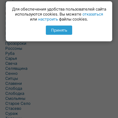
Пальминка
Парафьяново
Для обеспечения удобства пользователей сайта
Плисса
используются cookies. Вы можете
отказаться
Повятье
или
настроить
файлы cookies.
Погоща
Подсвилье
Принять
Полоцк
Поставы
Прозороки
Россоны
Руба
Сарья
Свеча
Селявщина
Сенно
Ситцы
Славени
Слобода
Слободка
Смольяны
Старое Село
Стасево
Сураж