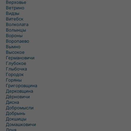
Верховье
Ветрино
Видзы
Витебск
Волколата
Волынцы
Вороны
Воропаево
Вымно
Высокое
Германовичи
Глубокое
Глыбочка
Городок
Горяны
Григоровщина
Дерковщина
Дёрновичи
Дисна
Добромысли
Добрынь
Докшицы
Домашковичи
Друя