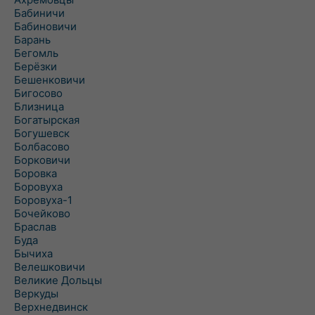
Бабиничи
Бабиновичи
Барань
Бегомль
Берёзки
Бешенковичи
Бигосово
Близница
Богатырская
Богушевск
Болбасово
Борковичи
Боровка
Боровуха
Боровуха-1
Бочейково
Браслав
Буда
Бычиха
Велешковичи
Великие Дольцы
Веркуды
Верхнедвинск