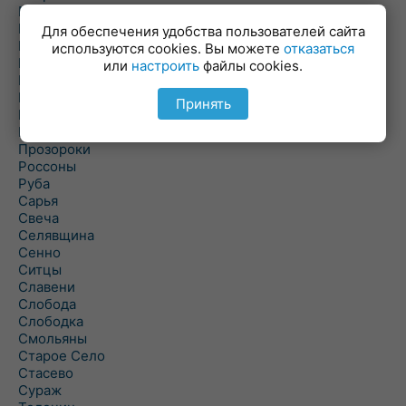
Пальминка
Парафьяново
Для обеспечения удобства пользователей сайта
Плисса
используются cookies. Вы можете
отказаться
Повятье
или
настроить
файлы cookies.
Погоща
Подсвилье
Принять
Полоцк
Поставы
Прозороки
Россоны
Руба
Сарья
Свеча
Селявщина
Сенно
Ситцы
Славени
Слобода
Слободка
Смольяны
Старое Село
Стасево
Сураж