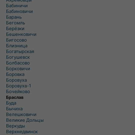
Бабиничи
Бабиновичи
Барань
Бегомль
Берёзки
Бешенковичи
Бигосово
Близница
Богатырская
Богушевск
Болбасово
Борковичи
Боровка
Боровуха
Боровуха-1
Бочейково
Браслав
Буда
Бычиха
Велешковичи
Великие Дольцы
Веркуды
Верхнедвинск