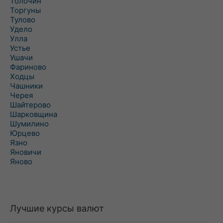
Толочин
Торгуны
Тулово
Удело
Улла
Устье
Ушачи
Фариново
Ходцы
Чашники
Черея
Шайтерово
Шарковщина
Шумилино
Юрцево
Язно
Яновичи
Яново
Лучшие курсы валют