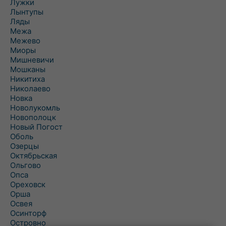
Лужки
Лынтупы
Ляды
Межа
Межево
Миоры
Мишневичи
Мошканы
Никитиха
Николаево
Новка
Новолукомль
Новополоцк
Новый Погост
Оболь
Озерцы
Октябрьская
Ольгово
Опса
Ореховск
Орша
Освея
Осинторф
Островно