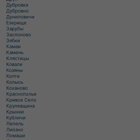
Дубровка
Дубровно
Дуниловичи
Езерище
Зарубы
Заслоново
Зябки
Камаи
Камень
Клястицы
Ковали
Козяны
Копти
Копысь
Коханово
Краснополье
Кривое Село
Крулевщина
Крынки
Кубличи
Лепель
Лиозно
Ломаши