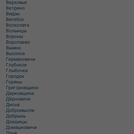
Верховье
Ветрино
Видзы
Витебск
Волколата
Волынцы
Вороны
Воропаево
Вымно
Высокое
Германовичи
Глубокое
Глыбочка
Городок
Горяны
Григоровщина
Дерковщина
Дёрновичи
Дисна
Добромысли
Добрынь
Докшицы
Домашковичи
Друя