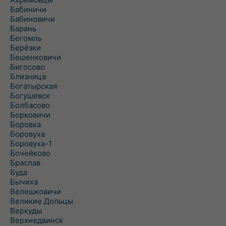
Бабиничи
Бабиновичи
Барань
Бегомль
Берёзки
Бешенковичи
Бигосово
Близница
Богатырская
Богушевск
Болбасово
Борковичи
Боровка
Боровуха
Боровуха-1
Бочейково
Браслав
Буда
Бычиха
Велешковичи
Великие Дольцы
Веркуды
Верхнедвинск