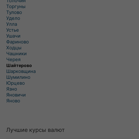
Толочин
Торгуны
Тулово
Удело
Улла
Устье
Ушачи
Фариново
Ходцы
Чашники
Черея
Шайтерово
Шарковщина
Шумилино
Юрцево
Язно
Яновичи
Яново
Лучшие курсы валют