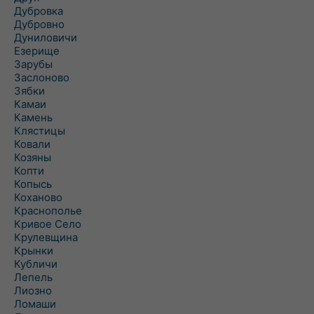
Дубровка
Дубровно
Дуниловичи
Езерище
Зарубы
Заслоново
Зябки
Камаи
Камень
Клястицы
Ковали
Козяны
Копти
Копысь
Коханово
Краснополье
Кривое Село
Крулевщина
Крынки
Кубличи
Лепель
Лиозно
Ломаши