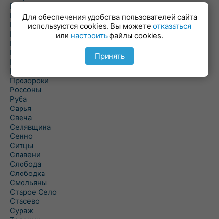
Пальминка
Парафьяново
Для обеспечения удобства пользователей сайта
Плисса
используются cookies. Вы можете
отказаться
Повятье
или
настроить
файлы cookies.
Погоща
Подсвилье
Принять
Полоцк
Поставы
Прозороки
Россоны
Руба
Сарья
Свеча
Селявщина
Сенно
Ситцы
Славени
Слобода
Слободка
Смольяны
Старое Село
Стасево
Сураж