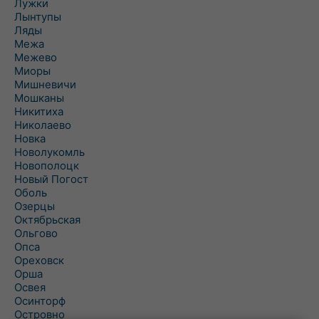
Лужки
Лынтупы
Ляды
Межа
Межево
Миоры
Мишневичи
Мошканы
Никитиха
Николаево
Новка
Новолукомль
Новополоцк
Новый Погост
Оболь
Озерцы
Октябрьская
Ольгово
Опса
Ореховск
Орша
Освея
Осинторф
Островно