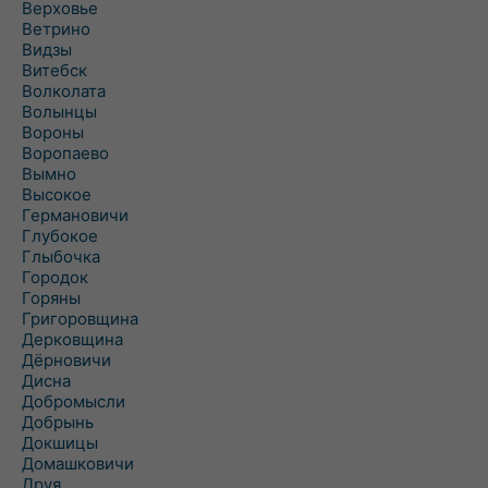
Верховье
Ветрино
Видзы
Витебск
Волколата
Волынцы
Вороны
Воропаево
Вымно
Высокое
Германовичи
Глубокое
Глыбочка
Городок
Горяны
Григоровщина
Дерковщина
Дёрновичи
Дисна
Добромысли
Добрынь
Докшицы
Домашковичи
Друя