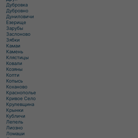
Дубровка
Дубровно
Дуниловичи
Езерище
Зарубы
Заслоново
Зябки
Камаи
Камень
Клястицы
Ковали
Козяны
Копти
Копысь
Коханово
Краснополье
Кривое Село
Крулевщина
Крынки
Кубличи
Лепель
Лиозно
Ломаши