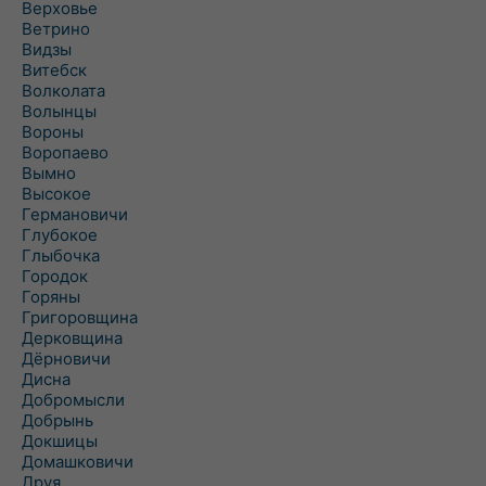
Верховье
Ветрино
Видзы
Витебск
Волколата
Волынцы
Вороны
Воропаево
Вымно
Высокое
Германовичи
Глубокое
Глыбочка
Городок
Горяны
Григоровщина
Дерковщина
Дёрновичи
Дисна
Добромысли
Добрынь
Докшицы
Домашковичи
Друя