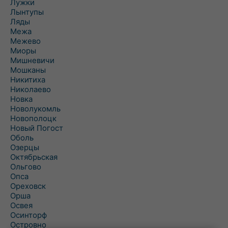
Лужки
Лынтупы
Ляды
Межа
Межево
Миоры
Мишневичи
Мошканы
Никитиха
Николаево
Новка
Новолукомль
Новополоцк
Новый Погост
Оболь
Озерцы
Октябрьская
Ольгово
Опса
Ореховск
Орша
Освея
Осинторф
Островно