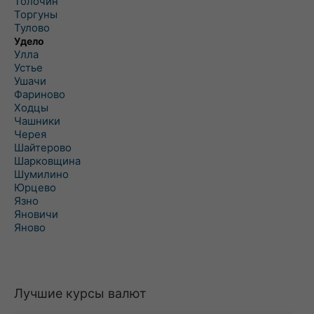
Толочин
Торгуны
Тулово
Удело
Улла
Устье
Ушачи
Фариново
Ходцы
Чашники
Черея
Шайтерово
Шарковщина
Шумилино
Юрцево
Язно
Яновичи
Яново
Лучшие курсы валют