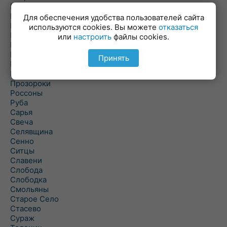
Пальминка
Парафьяново
Для обеспечения удобства пользователей сайта
Плисса
используются cookies. Вы можете
отказаться
Повятье
или
настроить
файлы cookies.
Погоща
Подсвилье
Принять
Полоцк
Поставы
Прозороки
Россоны
Руба
Сарья
Свеча
Селявщина
Сенно
Ситцы
Славени
Слобода
Слободка
Смольяны
Старое Село
Стасево
Сураж