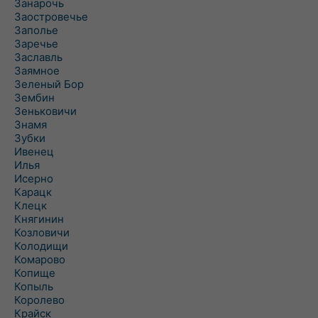
Занарочь
Заостровечье
Заполье
Заречье
Заславль
Заямное
Зеленый Бор
Зембин
Зеньковичи
Знамя
Зубки
Ивенец
Илья
Исерно
Карацк
Клецк
Княгинин
Козловичи
Колодищи
Комарово
Копище
Копыль
Королево
Крайск