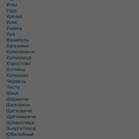
Углы
Узда
Уречье
Усяж
Ухвала
Уша
Фаниполь
Хатежино
Холопеничи
Холхолица
Хоростово
Хотляны
Хотюхово
Червень
Чисть
Шацк
Шершуны
Шиловичи
Щитковичи
Щитомиричи
Щомыслица
Энергетиков
Юбилейный