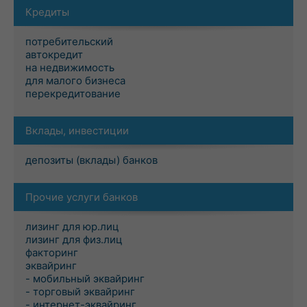
Кредиты
потребительский
автокредит
на недвижимость
для малого бизнеса
перекредитование
Вклады, инвестиции
депозиты (вклады) банков
Прочие услуги банков
лизинг для юр.лиц
лизинг для физ.лиц
факторинг
эквайринг
- мобильный эквайринг
- торговый эквайринг
- интернет-эквайринг