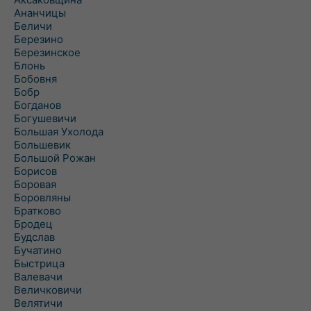
Ананчицы
Беличи
Березино
Березинское
Блонь
Бобовня
Бобр
Богданов
Богушевичи
Большая Ухолода
Большевик
Большой Рожан
Борисов
Боровая
Боровляны
Братково
Бродец
Будслав
Бучатино
Быстрица
Валевачи
Величковичи
Велятичи