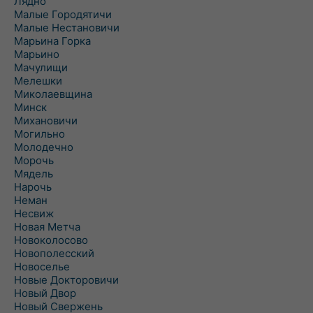
Лядно
Малые Городятичи
Малые Нестановичи
Марьина Горка
Марьино
Мачулищи
Мелешки
Миколаевщина
Минск
Михановичи
Могильно
Молодечно
Морочь
Мядель
Нарочь
Неман
Несвиж
Новая Метча
Новоколосово
Новополесский
Новоселье
Новые Докторовичи
Новый Двор
Новый Свержень