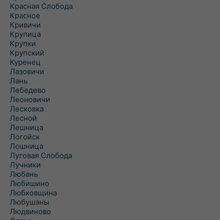
Красная Слобода
Красное
Кривичи
Крупица
Крупки
Крупский
Куренец
Лазовичи
Лань
Лебедево
Леоновичи
Лесковка
Лесной
Лешница
Логойск
Лошница
Луговая Слобода
Лучники
Любань
Любишино
Любковщина
Любушаны
Людвиново