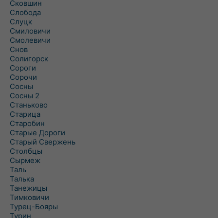
Сковшин
Слобода
Слуцк
Смиловичи
Смолевичи
Снов
Солигорск
Сороги
Сорочи
Сосны
Сосны 2
Станьково
Старица
Старобин
Старые Дороги
Старый Свержень
Столбцы
Сырмеж
Таль
Талька
Танежицы
Тимковичи
Турец-Бояры
Турин