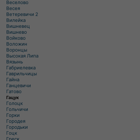
Веселово
Весея
Ветеревичи 2
Вилейка
Вишневец
Вишнево
Войково
Воложин
Воронцы
Высокая Липа
Вязынь
Габриелевка
Гаврильчицы
Гайна
Ганцевичи
Гатово
Гацук
Голоцк
Гольчичи
Горки
Городея
Городьки
Гоцк
Греск