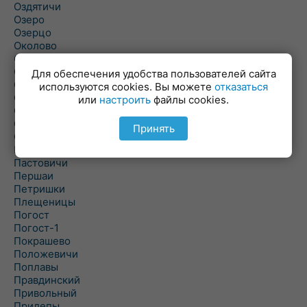
Оздятичи
Озеро
Озерцо
Околово
Октябрь
Октябрьский
Для обеспечения удобства пользователей сайта
Олехновичи
используются cookies. Вы можете
отказаться
Омговичи
или
настроить
файлы cookies.
Оношки
Осовец
Принять
Острошицкий Городок
Пасека
Пастовичи
Першаи
Петришки
Плещеницы
Погост
Погост-1
Покрашево
Положевичи
Поплавы
Правдинский
Привольный
Прилепы