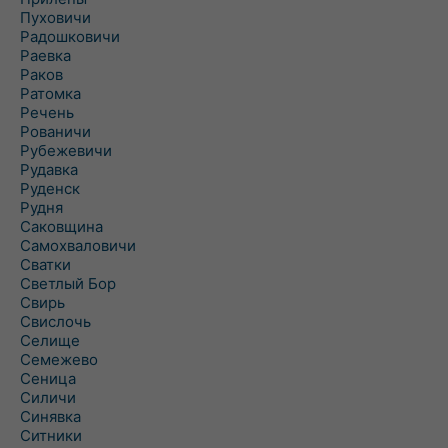
Пуховичи
Радошковичи
Раевка
Раков
Ратомка
Речень
Рованичи
Рубежевичи
Рудавка
Руденск
Рудня
Саковщина
Самохваловичи
Сватки
Светлый Бор
Свирь
Свислочь
Селище
Семежево
Сеница
Силичи
Синявка
Ситники