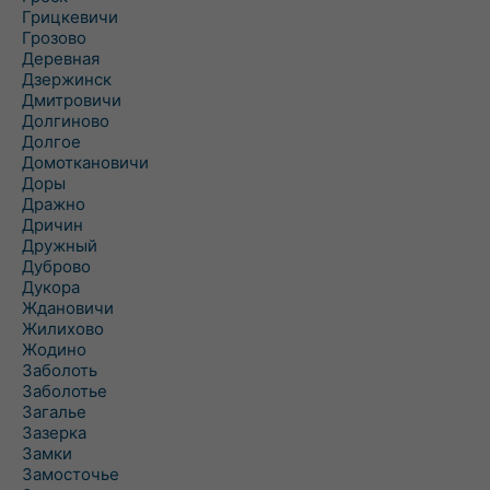
Грицкевичи
Грозово
Деревная
Дзержинск
Дмитровичи
Долгиново
Долгое
Домоткановичи
Доры
Дражно
Дричин
Дружный
Дуброво
Дукора
Ждановичи
Жилихово
Жодино
Заболоть
Заболотье
Загалье
Зазерка
Замки
Замосточье