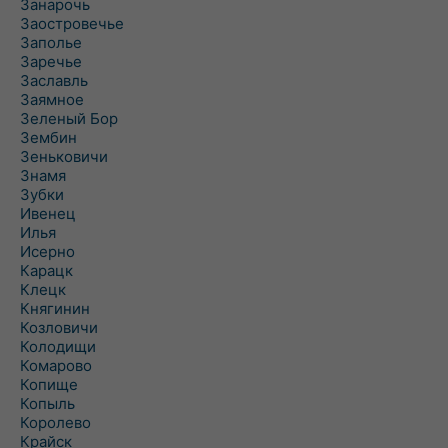
Занарочь
Заостровечье
Заполье
Заречье
Заславль
Заямное
Зеленый Бор
Зембин
Зеньковичи
Знамя
Зубки
Ивенец
Илья
Исерно
Карацк
Клецк
Княгинин
Козловичи
Колодищи
Комарово
Копище
Копыль
Королево
Крайск