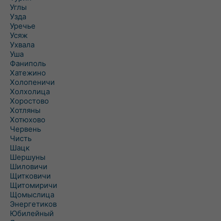
Углы
Узда
Уречье
Усяж
Ухвала
Уша
Фаниполь
Хатежино
Холопеничи
Холхолица
Хоростово
Хотляны
Хотюхово
Червень
Чисть
Шацк
Шершуны
Шиловичи
Щитковичи
Щитомиричи
Щомыслица
Энергетиков
Юбилейный