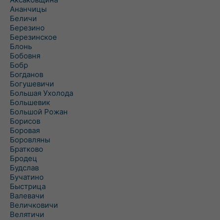
Ананчицы
Беличи
Березино
Березинское
Блонь
Бобовня
Бобр
Богданов
Богушевичи
Большая Ухолода
Большевик
Большой Рожан
Борисов
Боровая
Боровляны
Братково
Бродец
Будслав
Бучатино
Быстрица
Валевачи
Величковичи
Велятичи