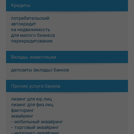
Кредиты
потребительский
автокредит
на недвижимость
для малого бизнеса
перекредитование
Вклады, инвестиции
депозиты (вклады) банков
Прочие услуги банков
лизинг для юр.лиц
лизинг для физ.лиц
факторинг
эквайринг
- мобильный эквайринг
- торговый эквайринг
- интернет-эквайринг