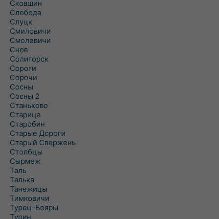
Сковшин
Слобода
Слуцк
Смиловичи
Смолевичи
Снов
Солигорск
Сороги
Сорочи
Сосны
Сосны 2
Станьково
Старица
Старобин
Старые Дороги
Старый Свержень
Столбцы
Сырмеж
Таль
Талька
Танежицы
Тимковичи
Турец-Бояры
Турин