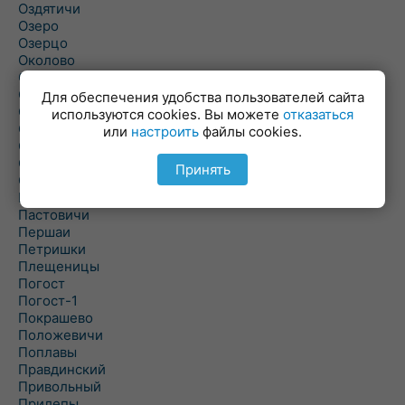
Оздятичи
Озеро
Озерцо
Околово
Октябрь
Октябрьский
Для обеспечения удобства пользователей сайта
Олехновичи
используются cookies. Вы можете
отказаться
Омговичи
или
настроить
файлы cookies.
Оношки
Осовец
Принять
Острошицкий Городок
Пасека
Пастовичи
Першаи
Петришки
Плещеницы
Погост
Погост-1
Покрашево
Положевичи
Поплавы
Правдинский
Привольный
Прилепы