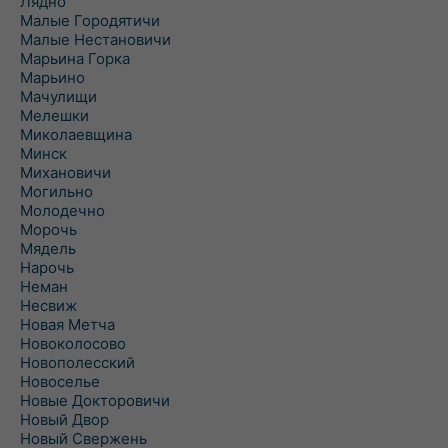
Лядно
Малые Городятичи
Малые Нестановичи
Марьина Горка
Марьино
Мачулищи
Мелешки
Миколаевщина
Минск
Михановичи
Могильно
Молодечно
Морочь
Мядель
Нарочь
Неман
Несвиж
Новая Метча
Новоколосово
Новополесский
Новоселье
Новые Докторовичи
Новый Двор
Новый Свержень