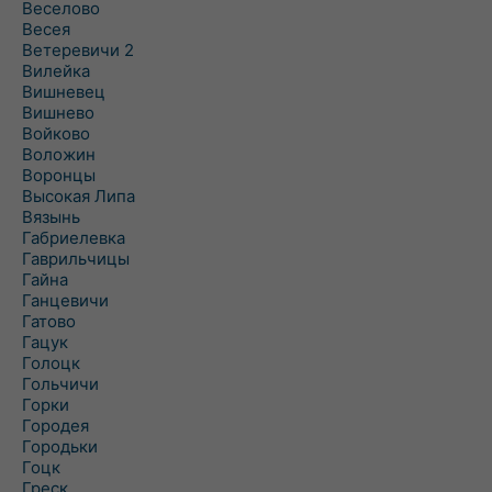
Веселово
Весея
Ветеревичи 2
Вилейка
Вишневец
Вишнево
Войково
Воложин
Воронцы
Высокая Липа
Вязынь
Габриелевка
Гаврильчицы
Гайна
Ганцевичи
Гатово
Гацук
Голоцк
Гольчичи
Горки
Городея
Городьки
Гоцк
Греск