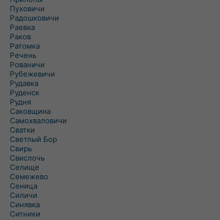
Пуховичи
Радошковичи
Раевка
Раков
Ратомка
Речень
Рованичи
Рубежевичи
Рудавка
Руденск
Рудня
Саковщина
Самохваловичи
Сватки
Светлый Бор
Свирь
Свислочь
Селище
Семежево
Сеница
Силичи
Синявка
Ситники