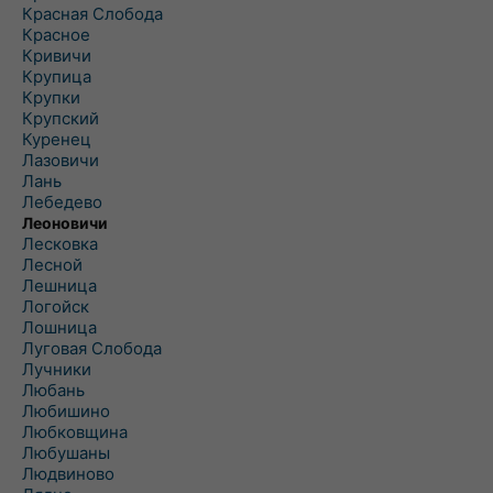
Красная Слобода
Красное
Кривичи
Крупица
Крупки
Крупский
Куренец
Лазовичи
Лань
Лебедево
Леоновичи
Лесковка
Лесной
Лешница
Логойск
Лошница
Луговая Слобода
Лучники
Любань
Любишино
Любковщина
Любушаны
Людвиново