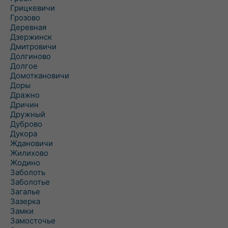
Грицкевичи
Грозово
Деревная
Дзержинск
Дмитровичи
Долгиново
Долгое
Домоткановичи
Доры
Дражно
Дричин
Дружный
Дуброво
Дукора
Ждановичи
Жилихово
Жодино
Заболоть
Заболотье
Загалье
Зазерка
Замки
Замосточье