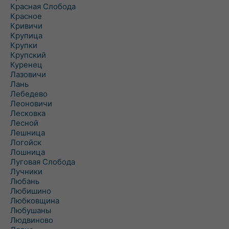
Красная Слобода
Красное
Кривичи
Крупица
Крупки
Крупский
Куренец
Лазовичи
Лань
Лебедево
Леоновичи
Лесковка
Лесной
Лешница
Логойск
Лошница
Луговая Слобода
Лучники
Любань
Любишино
Любковщина
Любушаны
Людвиново