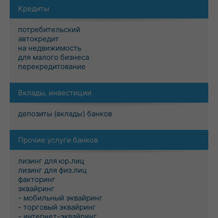
Кредиты
потребительский
автокредит
на недвижимость
для малого бизнеса
перекредитование
Вклады, инвестиции
депозиты (вклады) банков
Прочие услуги банков
лизинг для юр.лиц
лизинг для физ.лиц
факторинг
эквайринг
- мобильный эквайринг
- торговый эквайринг
- интернет-эквайринг