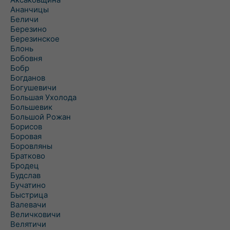
Ананчицы
Беличи
Березино
Березинское
Блонь
Бобовня
Бобр
Богданов
Богушевичи
Большая Ухолода
Большевик
Большой Рожан
Борисов
Боровая
Боровляны
Братково
Бродец
Будслав
Бучатино
Быстрица
Валевачи
Величковичи
Велятичи