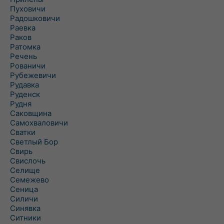
Пуховичи
Радошковичи
Раевка
Раков
Ратомка
Речень
Рованичи
Рубежевичи
Рудавка
Руденск
Рудня
Саковщина
Самохваловичи
Сватки
Светлый Бор
Свирь
Свислочь
Селище
Семежево
Сеница
Силичи
Синявка
Ситники