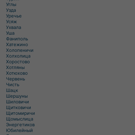
Углы
Узда
Уречье
Усяж
Ухвала
Уша
Фаниполь
Хатежино
Холопеничи
Холхолица
Хоростово
Хотляны
Хотюхово
Червень
Чисть
Шацк
Шершуны
Шиловичи
Щитковичи
Щитомиричи
Щомыслица
Энергетиков
Юбилейный