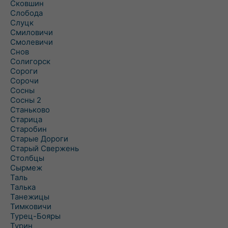
Сковшин
Слобода
Слуцк
Смиловичи
Смолевичи
Снов
Солигорск
Сороги
Сорочи
Сосны
Сосны 2
Станьково
Старица
Старобин
Старые Дороги
Старый Свержень
Столбцы
Сырмеж
Таль
Талька
Танежицы
Тимковичи
Турец-Бояры
Турин