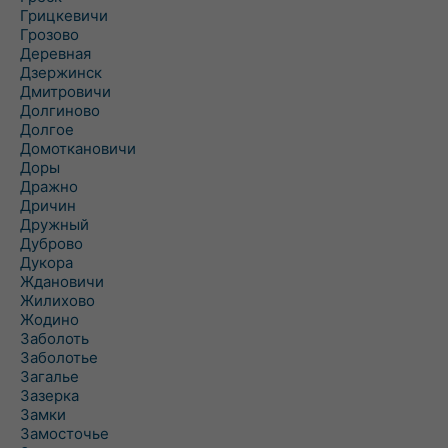
Грицкевичи
Грозово
Деревная
Дзержинск
Дмитровичи
Долгиново
Долгое
Домоткановичи
Доры
Дражно
Дричин
Дружный
Дуброво
Дукора
Ждановичи
Жилихово
Жодино
Заболоть
Заболотье
Загалье
Зазерка
Замки
Замосточье