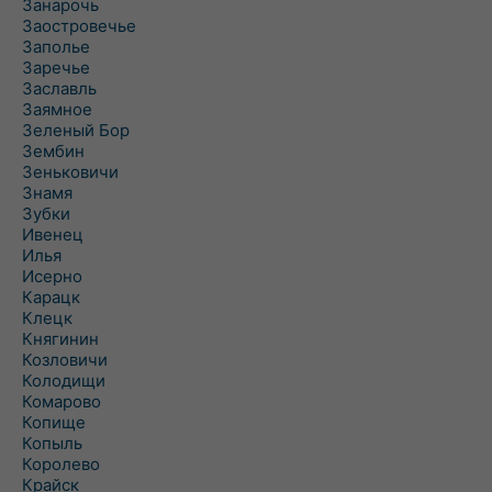
Занарочь
Заостровечье
Заполье
Заречье
Заславль
Заямное
Зеленый Бор
Зембин
Зеньковичи
Знамя
Зубки
Ивенец
Илья
Исерно
Карацк
Клецк
Княгинин
Козловичи
Колодищи
Комарово
Копище
Копыль
Королево
Крайск