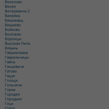
Веселово
Весея
Ветеревичи 2
Вилейка
Вишневец
Вишнево
Войково
Воложин
Воронцы
Высокая Липа
Вязынь
Габриелевка
Гаврильчицы
Гайна
Ганцевичи
Гатово
Гацук
Голоцк
Гольчичи
Горки
Городея
Городьки
Гоцк
Греск