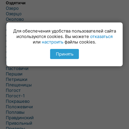
Оздятичи
Озеро
Озерцо
Околово
Октябрь
Октябрьский
Для обеспечения удобства пользователей сайта
Олехновичи
используются cookies. Вы можете
отказаться
Омговичи
или
настроить
файлы cookies.
Оношки
Осовец
Принять
Острошицкий Городок
Пасека
Пастовичи
Першаи
Петришки
Плещеницы
Погост
Погост-1
Покрашево
Положевичи
Поплавы
Правдинский
Привольный
Прилепы