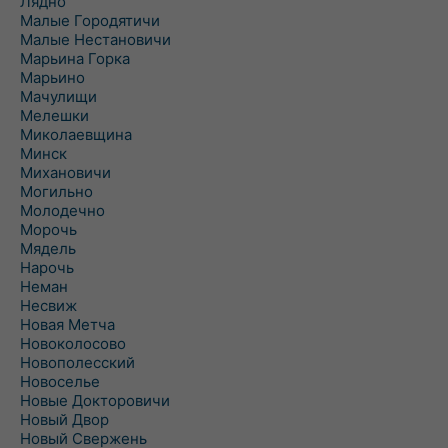
Лядно
Малые Городятичи
Малые Нестановичи
Марьина Горка
Марьино
Мачулищи
Мелешки
Миколаевщина
Минск
Михановичи
Могильно
Молодечно
Морочь
Мядель
Нарочь
Неман
Несвиж
Новая Метча
Новоколосово
Новополесский
Новоселье
Новые Докторовичи
Новый Двор
Новый Свержень