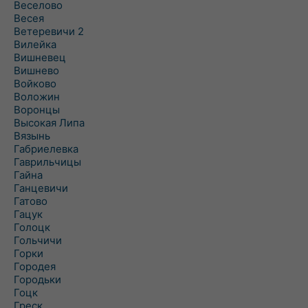
Веселово
Весея
Ветеревичи 2
Вилейка
Вишневец
Вишнево
Войково
Воложин
Воронцы
Высокая Липа
Вязынь
Габриелевка
Гаврильчицы
Гайна
Ганцевичи
Гатово
Гацук
Голоцк
Гольчичи
Горки
Городея
Городьки
Гоцк
Греск