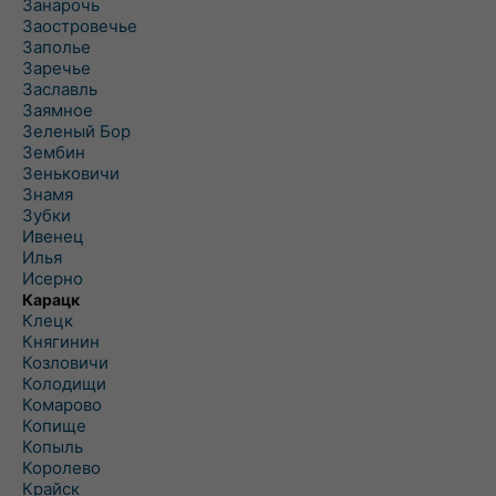
Занарочь
Заостровечье
Заполье
Заречье
Заславль
Заямное
Зеленый Бор
Зембин
Зеньковичи
Знамя
Зубки
Ивенец
Илья
Исерно
Карацк
Клецк
Княгинин
Козловичи
Колодищи
Комарово
Копище
Копыль
Королево
Крайск