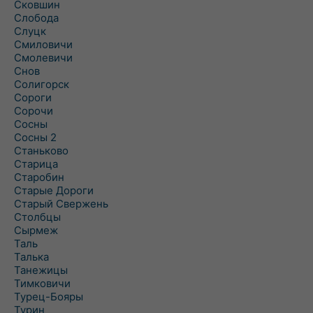
Сковшин
Слобода
Слуцк
Смиловичи
Смолевичи
Снов
Солигорск
Сороги
Сорочи
Сосны
Сосны 2
Станьково
Старица
Старобин
Старые Дороги
Старый Свержень
Столбцы
Сырмеж
Таль
Талька
Танежицы
Тимковичи
Турец-Бояры
Турин