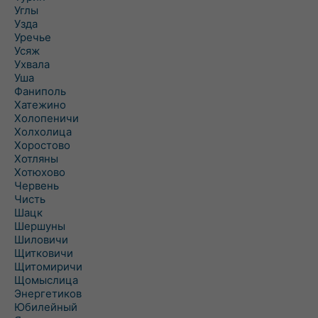
Углы
Узда
Уречье
Усяж
Ухвала
Уша
Фаниполь
Хатежино
Холопеничи
Холхолица
Хоростово
Хотляны
Хотюхово
Червень
Чисть
Шацк
Шершуны
Шиловичи
Щитковичи
Щитомиричи
Щомыслица
Энергетиков
Юбилейный