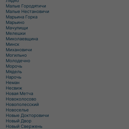
Лядно
Малые Городятичи
Малые Нестановичи
Марьина Горка
Марьино
Мачулищи
Мелешки
Миколаевщина
Минск
Михановичи
Могильно
Молодечно
Морочь
Мядель
Нарочь
Неман
Несвиж
Новая Метча
Новоколосово
Новополесский
Новоселье
Новые Докторовичи
Новый Двор
Новый Свержень