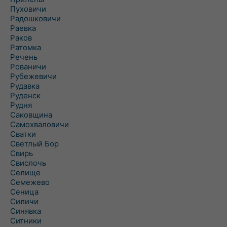
Пуховичи
Радошковичи
Раевка
Раков
Ратомка
Речень
Рованичи
Рубежевичи
Рудавка
Руденск
Рудня
Саковщина
Самохваловичи
Сватки
Светлый Бор
Свирь
Свислочь
Селище
Семежево
Сеница
Силичи
Синявка
Ситники