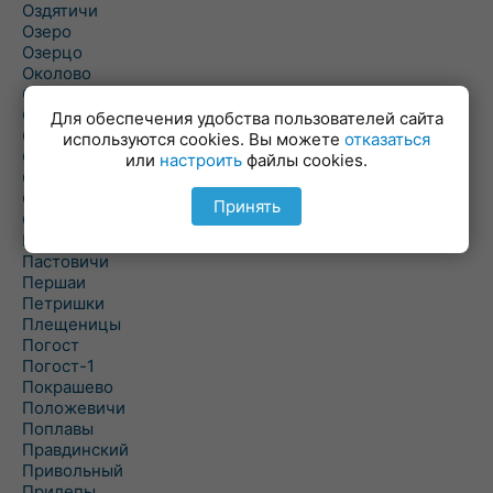
Оздятичи
Озеро
Озерцо
Околово
Октябрь
Октябрьский
Для обеспечения удобства пользователей сайта
Олехновичи
используются cookies. Вы можете
отказаться
Омговичи
или
настроить
файлы cookies.
Оношки
Осовец
Принять
Острошицкий Городок
Пасека
Пастовичи
Першаи
Петришки
Плещеницы
Погост
Погост-1
Покрашево
Положевичи
Поплавы
Правдинский
Привольный
Прилепы