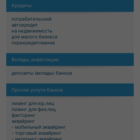
Кредиты
потребительский
автокредит
на недвижимость
для малого бизнеса
перекредитование
Вклады, инвестиции
депозиты (вклады) банков
Прочие услуги банков
лизинг для юр.лиц
лизинг для физ.лиц
факторинг
эквайринг
- мобильный эквайринг
- торговый эквайринг
- интернет-эквайринг