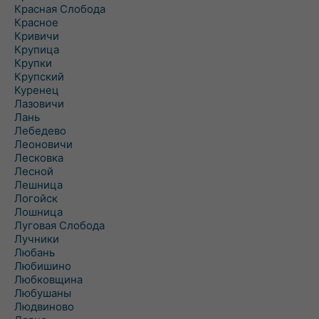
Красная Слобода
Красное
Кривичи
Крупица
Крупки
Крупский
Куренец
Лазовичи
Лань
Лебедево
Леоновичи
Лесковка
Лесной
Лешница
Логойск
Лошница
Луговая Слобода
Лучники
Любань
Любишино
Любковщина
Любушаны
Людвиново