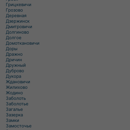
Грицкевичи
Грозово
Деревная
Дзержинск
Дмитровичи
Долгиново
Долгое
Домоткановичи
Доры
Дражно
Дричин
Дружный
Дуброво
Дукора
Ждановичи
Жилихово
Жодино
Заболоть
Заболотье
Загалье
Зазерка
Замки
Замосточье