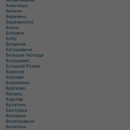
Ананчицы
Беличи
Березино
Березинское
Блонь
Бобовня
Бобр
Богданов
Богушевичи
Большая Ухолода
Большевик
Большой Рожан
Борисов
Боровая
Боровляны
Братково
Бродец
Будслав
Бучатино
Быстрица
Валевачи
Величковичи
Велятичи