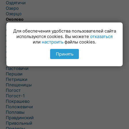
Оздятичи
Озеро
Озерцо
Околово
Октябрь
Октябрьский
Для обеспечения удобства пользователей сайта
Олехновичи
используются cookies. Вы можете
отказаться
Омговичи
или
настроить
файлы cookies.
Оношки
Осовец
Принять
Острошицкий Городок
Пасека
Пастовичи
Першаи
Петришки
Плещеницы
Погост
Погост-1
Покрашево
Положевичи
Поплавы
Правдинский
Привольный
Прилепы