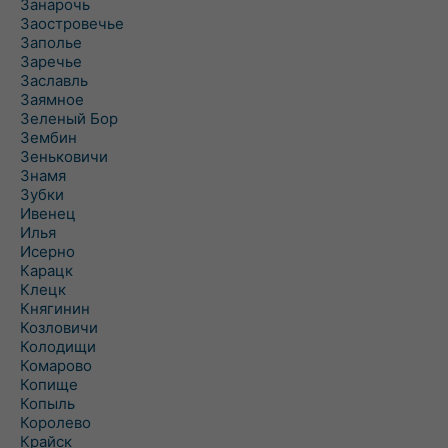
Занарочь
Заостровечье
Заполье
Заречье
Заславль
Заямное
Зеленый Бор
Зембин
Зеньковичи
Знамя
Зубки
Ивенец
Илья
Исерно
Карацк
Клецк
Княгинин
Козловичи
Колодищи
Комарово
Копище
Копыль
Королево
Крайск