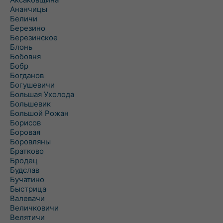
Ананчицы
Беличи
Березино
Березинское
Блонь
Бобовня
Бобр
Богданов
Богушевичи
Большая Ухолода
Большевик
Большой Рожан
Борисов
Боровая
Боровляны
Братково
Бродец
Будслав
Бучатино
Быстрица
Валевачи
Величковичи
Велятичи