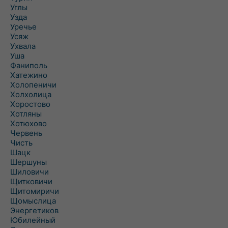
Углы
Узда
Уречье
Усяж
Ухвала
Уша
Фаниполь
Хатежино
Холопеничи
Холхолица
Хоростово
Хотляны
Хотюхово
Червень
Чисть
Шацк
Шершуны
Шиловичи
Щитковичи
Щитомиричи
Щомыслица
Энергетиков
Юбилейный