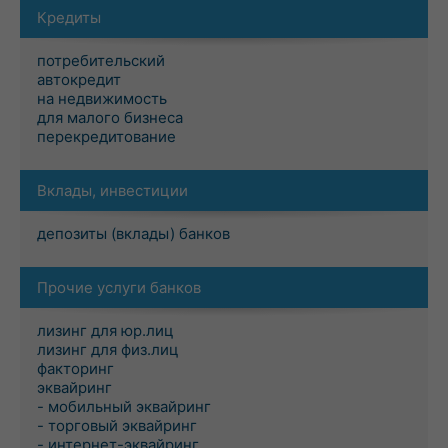
Кредиты
потребительский
автокредит
на недвижимость
для малого бизнеса
перекредитование
Вклады, инвестиции
депозиты (вклады) банков
Прочие услуги банков
лизинг для юр.лиц
лизинг для физ.лиц
факторинг
эквайринг
- мобильный эквайринг
- торговый эквайринг
- интернет-эквайринг