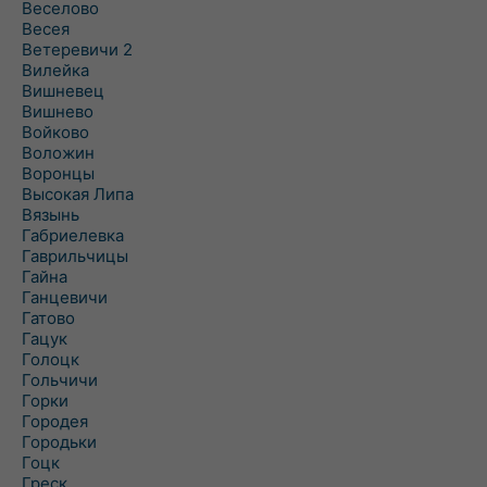
Веселово
Весея
Ветеревичи 2
Вилейка
Вишневец
Вишнево
Войково
Воложин
Воронцы
Высокая Липа
Вязынь
Габриелевка
Гаврильчицы
Гайна
Ганцевичи
Гатово
Гацук
Голоцк
Гольчичи
Горки
Городея
Городьки
Гоцк
Греск