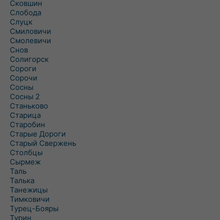
Сковшин
Слобода
Слуцк
Смиловичи
Смолевичи
Снов
Солигорск
Сороги
Сорочи
Сосны
Сосны 2
Станьково
Старица
Старобин
Старые Дороги
Старый Свержень
Столбцы
Сырмеж
Таль
Талька
Танежицы
Тимковичи
Турец-Бояры
Турин