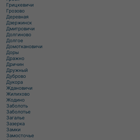
Грицкевичи
Грозово
Деревная
Дзержинск
Дмитровичи
Долгиново
Долгое
Домоткановичи
Доры
Дражно
Дричин
Дружный
Дуброво
Дукора
Ждановичи
Жилихово
Жодино
Заболоть
Заболотье
Загалье
Зазерка
Замки
Замосточье