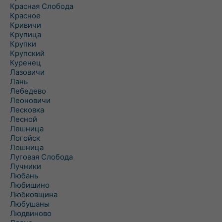
Красная Слобода
Красное
Кривичи
Крупица
Крупки
Крупский
Куренец
Лазовичи
Лань
Лебедево
Леоновичи
Лесковка
Лесной
Лешница
Логойск
Лошница
Луговая Слобода
Лучники
Любань
Любишино
Любковщина
Любушаны
Людвиново