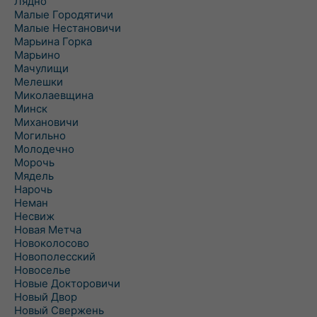
Лядно
Малые Городятичи
Малые Нестановичи
Марьина Горка
Марьино
Мачулищи
Мелешки
Миколаевщина
Минск
Михановичи
Могильно
Молодечно
Морочь
Мядель
Нарочь
Неман
Несвиж
Новая Метча
Новоколосово
Новополесский
Новоселье
Новые Докторовичи
Новый Двор
Новый Свержень