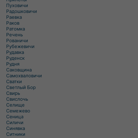
Пуховичи
Радошковичи
Раевка
Раков
Ратомка
Речень
Рованичи
Рубежевичи
Рудавка
Руденск
Рудня
Саковщина
Самохваловичи
Сватки
Светлый Бор
Свирь
Свислочь
Селище
Семежево
Сеница
Силичи
Синявка
Ситники