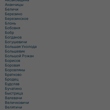
Ананчицы
Беличи
Березино
Березинское
Блонь
Бобовня
Бобр
Богданов
Богушевичи
Большая Ухолода
Большевик
Большой Рожан
Борисов
Боровая
Боровляны
Братково
Бродец
Будслав
Бучатино
Быстрица
Валевачи
Величковичи
Велятичи