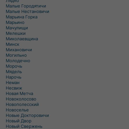
Лядно
Малые Городятичи
Малые Нестановичи
Марьина Горка
Марьино
Мачулищи
Мелешки
Миколаевщина
Минск
Михановичи
Могильно
Молодечно
Морочь
Мядель
Нарочь
Неман
Несвиж
Новая Метча
Новоколосово
Новополесский
Новоселье
Новые Докторовичи
Новый Двор
Новый Свержень