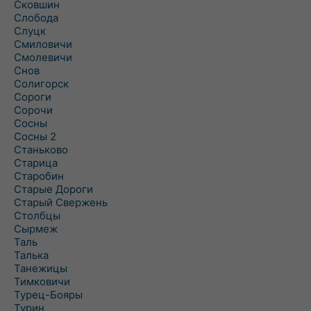
Сковшин
Слобода
Слуцк
Смиловичи
Смолевичи
Снов
Солигорск
Сороги
Сорочи
Сосны
Сосны 2
Станьково
Старица
Старобин
Старые Дороги
Старый Свержень
Столбцы
Сырмеж
Таль
Талька
Танежицы
Тимковичи
Турец-Бояры
Турин