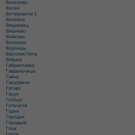
Веселово
Весея
Ветеревичи 2
Вилейка
Вишневец
Вишнево
Войково
Воложин
Воронцы
Высокая Липа
Вязынь
Габриелевка
Гаврильчицы
Гайна
Ганцевичи
Гатово
Гацук
Голоцк
Гольчичи
Горки
Городея
Городьки
Гоцк
Греск