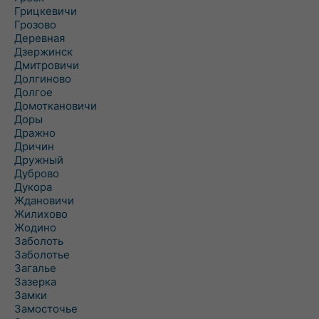
Грицкевичи
Грозово
Деревная
Дзержинск
Дмитровичи
Долгиново
Долгое
Домоткановичи
Доры
Дражно
Дричин
Дружный
Дуброво
Дукора
Ждановичи
Жилихово
Жодино
Заболоть
Заболотье
Загалье
Зазерка
Замки
Замосточье