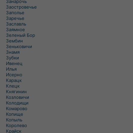
Занарочь
Заостровечье
Заполье
Заречье
Заславль
Заямное
Зеленый Бор
Зембин
Зеньковичи
Знамя
Зубки
Ивенец
Илья
Исерно
Карацк
Клецк
Княгинин
Козловичи
Колодищи
Комарово
Копище
Копыль
Королево
Крайск