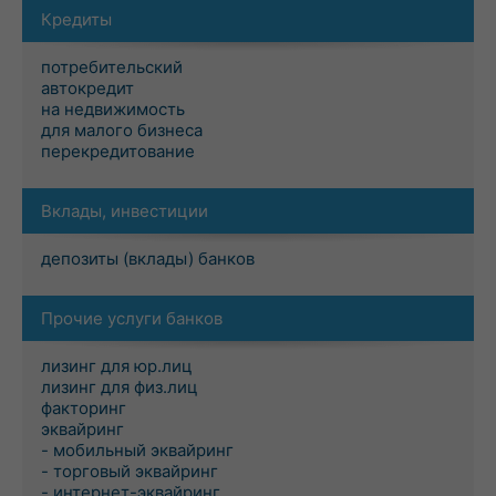
Кредиты
потребительский
автокредит
на недвижимость
для малого бизнеса
перекредитование
Вклады, инвестиции
депозиты (вклады) банков
Прочие услуги банков
лизинг для юр.лиц
лизинг для физ.лиц
факторинг
эквайринг
- мобильный эквайринг
- торговый эквайринг
- интернет-эквайринг