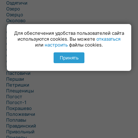
Оздятичи
Озеро
Озерцо
Околово
Октябрь
Октябрьский
Для обеспечения удобства пользователей сайта
Олехновичи
используются cookies. Вы можете
отказаться
Омговичи
или
настроить
файлы cookies.
Оношки
Осовец
Принять
Острошицкий Городок
Пасека
Пастовичи
Першаи
Петришки
Плещеницы
Погост
Погост-1
Покрашево
Положевичи
Поплавы
Правдинский
Привольный
Прилепы