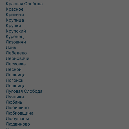
Красная Слобода
Красное
Кривичи
Крупица
Крупки
Крупский
Куренец
Лазовичи
Лань
Лебедево
Леоновичи
Лесковка
Лесной
Лешница
Логойск
Лошница
Луговая Слобода
Лучники
Любань
Любишино
Любковщина
Любушаны
Людвиново