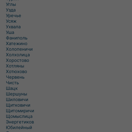
Углы
Узда
Уречье
Усяж
Ухвала
Уша
Фаниполь
Хатежино
Холопеничи
Холхолица
Хоростово
Хотляны
Хотюхово
Червень
Чисть
Шацк
Шершуны
Шиловичи
Щитковичи
Щитомиричи
Щомыслица
Энергетиков
Юбилейный