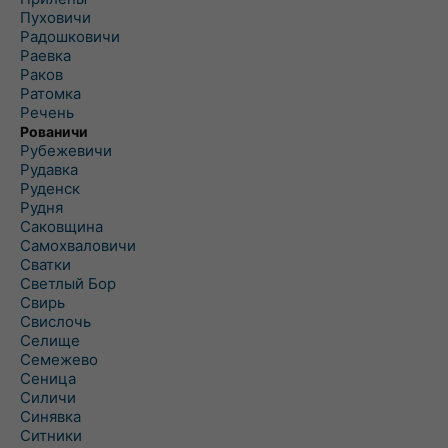
Пуховичи
Радошковичи
Раевка
Раков
Ратомка
Речень
Рованичи
Рубежевичи
Рудавка
Руденск
Рудня
Саковщина
Самохваловичи
Сватки
Светлый Бор
Свирь
Свислочь
Селище
Семежево
Сеница
Силичи
Синявка
Ситники