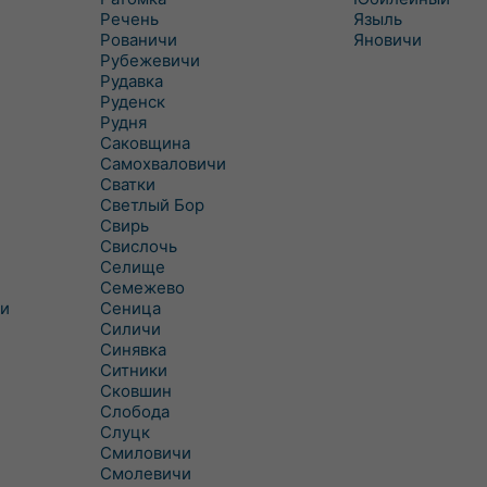
Речень
Языль
Рованичи
Яновичи
Рубежевичи
Рудавка
Руденск
Рудня
Саковщина
Самохваловичи
Сватки
Светлый Бор
Свирь
Свислочь
Селище
Семежево
и
Сеница
Силичи
Синявка
Ситники
Сковшин
Слобода
Слуцк
Смиловичи
Смолевичи