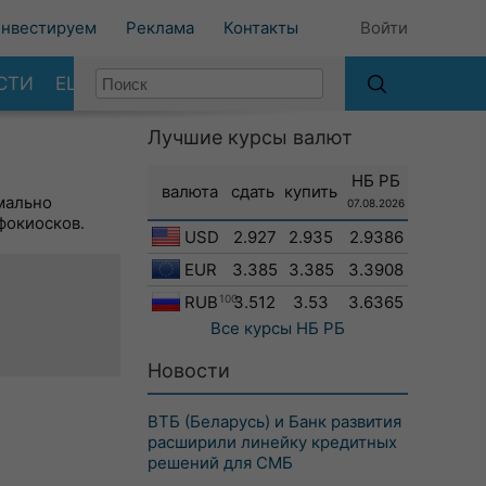
нвестируем
Реклама
Контакты
Войти
СТИ
ЕЩЕ
Лучшие курсы валют
НБ РБ
валюта
сдать
купить
мально
07.08.2026
фокиосков.
USD
2.927
2.935
2.9386
EUR
3.385
3.385
3.3908
RUB
100
3.512
3.53
3.6365
Все курсы
НБ РБ
Новости
ВТБ (Беларусь) и Банк развития
расширили линейку кредитных
решений для СМБ