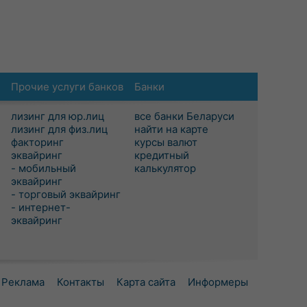
Прочие услуги банков
Банки
лизинг для юр.лиц
все банки Беларуси
лизинг для физ.лиц
найти на карте
факторинг
курсы валют
эквайринг
кредитный
- мобильный
калькулятор
эквайринг
- торговый эквайринг
- интернет-
эквайринг
Реклама
Контакты
Карта сайта
Информеры