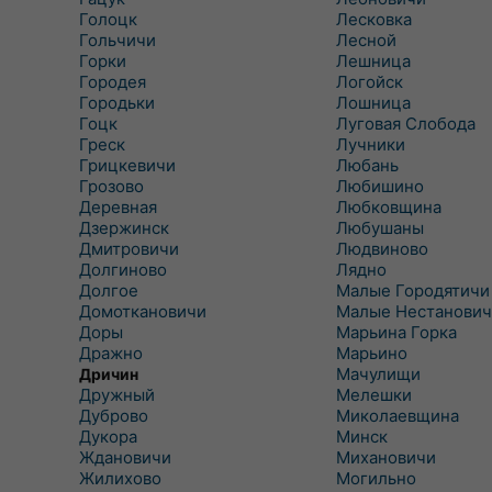
Голоцк
Лесковка
Гольчичи
Лесной
Горки
Лешница
Городея
Логойск
Городьки
Лошница
Гоцк
Луговая Слобода
Греск
Лучники
Грицкевичи
Любань
Грозово
Любишино
Деревная
Любковщина
Дзержинск
Любушаны
Дмитровичи
Людвиново
Долгиново
Лядно
Долгое
Малые Городятичи
Домоткановичи
Малые Нестанович
Доры
Марьина Горка
Дражно
Марьино
Мачулищи
Дричин
Дружный
Мелешки
Дуброво
Миколаевщина
Дукора
Минск
Ждановичи
Михановичи
Жилихово
Могильно