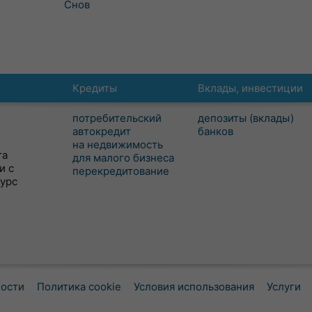
Снов
Кредиты
Вклады, инвестиции
потребительский
депозиты (вклады)
автокредит
банков
на недвижимость
та
для малого бизнеса
и с
перекредитование
сурс
ности
Политика cookie
Условия использования
Услуги