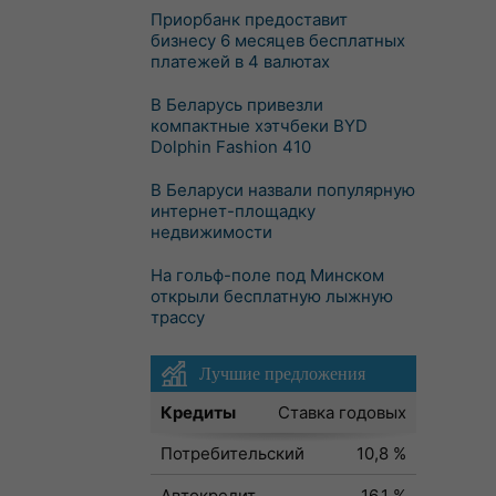
Приорбанк предоставит
бизнесу 6 месяцев бесплатных
платежей в 4 валютах
В Беларусь привезли
компактные хэтчбеки BYD
Dolphin Fashion 410
В Беларуси назвали популярную
интернет-площадку
недвижимости
На гольф-поле под Минском
открыли бесплатную лыжную
трассу
Лучшие предложения
Кредиты
Ставка годовых
Потребительский
10,8 %
Автокредит
16,1 %