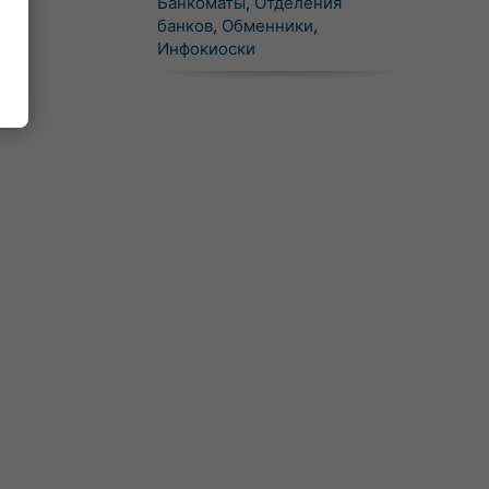
Банкоматы
,
Отделения
банков
,
Обменники
,
Инфокиоски