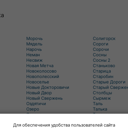
ка
Морочь
Солигорск
Мядель
Сороги
Нарочь
Сорочи
Неман
Сосны
Несвиж
Сосны 2
Новая Метча
Станьково
Новоколосово
Старица
Новополесский
Старобин
Новоселье
Старые Дороги
Новые Докторовичи
Старый Сверже
Новый Двор
Столбцы
Новый Свержень
Сырмеж
Оздятичи
Таль
Озеро
Талька
Озерцо
Танежицы
Околово
Тимковичи
Для обеспечения удобства пользователей сайта
Октябрь
Турец-Бояры