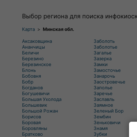
Выбор региона для поиска инфокиос
Карта
>
Минская обл.
Аксаковщина
Заболоть
Ананчицы
Заболотье
Беличи
Загалье
Березино
Зазерка
Березинское
Замки
Блонь
Замосточье
Бобовня
Занарочь
Бобр
Заостровечье
Богданов
Заполье
Богушевичи
Заречье
Большая Ухолода
Заславль
Большевик
Заямное
Большой Рожан
Зеленый Бор
Борисов
Зембин
Боровая
Зеньковичи
Боровляны
Знамя
Братково
Зубки