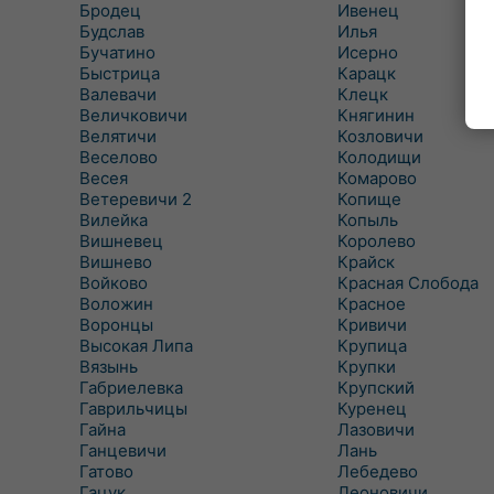
Бродец
Ивенец
Будслав
Илья
Бучатино
Исерно
Быстрица
Карацк
Валевачи
Клецк
Величковичи
Княгинин
Велятичи
Козловичи
Веселово
Колодищи
Весея
Комарово
Ветеревичи 2
Копище
Вилейка
Копыль
Вишневец
Королево
Вишнево
Крайск
Войково
Красная Слобода
Воложин
Красное
Воронцы
Кривичи
Высокая Липа
Крупица
Вязынь
Крупки
Габриелевка
Крупский
Гаврильчицы
Куренец
Гайна
Лазовичи
Ганцевичи
Лань
Гатово
Лебедево
Гацук
Леоновичи