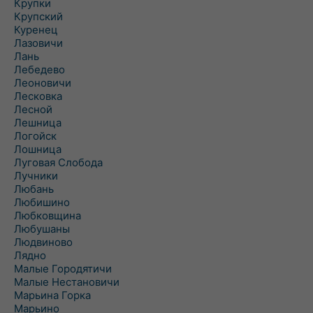
Крупки
Крупский
Куренец
Лазовичи
Лань
Лебедево
Леоновичи
Лесковка
Лесной
Лешница
Логойск
Лошница
Луговая Слобода
Лучники
Любань
Любишино
Любковщина
Любушаны
Людвиново
Лядно
Малые Городятичи
Малые Нестановичи
Марьина Горка
Марьино