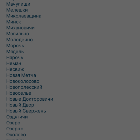
Мачулищи
Мелешки
Миколаевщина
Минск
Михановичи
Могильно
Молодечно
Морочь
Мядель
Нарочь
Неман
Несвиж
Новая Метча
Новоколосово
Новополесский
Новоселье
Новые Докторовичи
Новый Двор
Новый Свержень
Оздятичи
Озеро
Озерцо
Околово