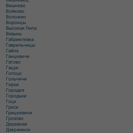
Вишнево
Войково
Воложин
Воронцы
Высокая Липа
Вязынь
Габриелевка
Гаврильчицы
Гайна
Ганцевичи
Гатово
Гацук
Голоцк
Гольчичи
Горки
Городея
Городьки
Гоцк
Греск
Грицкевичи
Грозово
Деревная
Дзержинск