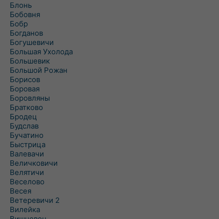
Блонь
Бобовня
Бобр
Богданов
Богушевичи
Большая Ухолода
Большевик
Большой Рожан
Борисов
Боровая
Боровляны
Братково
Бродец
Будслав
Бучатино
Быстрица
Валевачи
Величковичи
Велятичи
Веселово
Весея
Ветеревичи 2
Вилейка
Вишневец