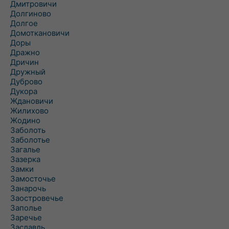
Дмитровичи
Долгиново
Долгое
Домоткановичи
Доры
Дражно
Дричин
Дружный
Дуброво
Дукора
Ждановичи
Жилихово
Жодино
Заболоть
Заболотье
Загалье
Зазерка
Замки
Замосточье
Занарочь
Заостровечье
Заполье
Заречье
Заславль