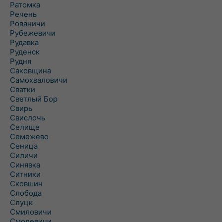
Ратомка
Речень
Рованичи
Рубежевичи
Рудавка
Руденск
Рудня
Саковщина
Самохваловичи
Сватки
Светлый Бор
Свирь
Свислочь
Селище
Семежево
Сеница
Силичи
Синявка
Ситники
Сковшин
Слобода
Слуцк
Смиловичи
Смолевичи