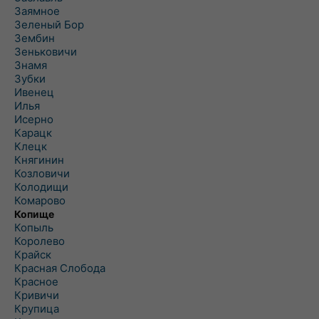
Заямное
Зеленый Бор
Зембин
Зеньковичи
Знамя
Зубки
Ивенец
Илья
Исерно
Карацк
Клецк
Княгинин
Козловичи
Колодищи
Комарово
Копище
Копыль
Королево
Крайск
Красная Слобода
Красное
Кривичи
Крупица