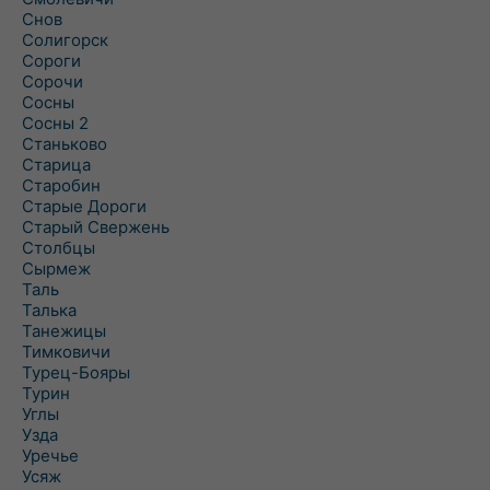
Снов
Солигорск
Сороги
Сорочи
Сосны
Сосны 2
Станьково
Старица
Старобин
Старые Дороги
Старый Свержень
Столбцы
Сырмеж
Таль
Талька
Танежицы
Тимковичи
Турец-Бояры
Турин
Углы
Узда
Уречье
Усяж