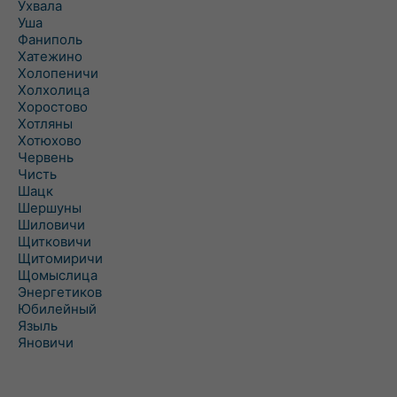
Ухвала
Уша
Фаниполь
Хатежино
Холопеничи
Холхолица
Хоростово
Хотляны
Хотюхово
Червень
Чисть
Шацк
Шершуны
Шиловичи
Щитковичи
Щитомиричи
Щомыслица
Энергетиков
Юбилейный
Языль
Яновичи