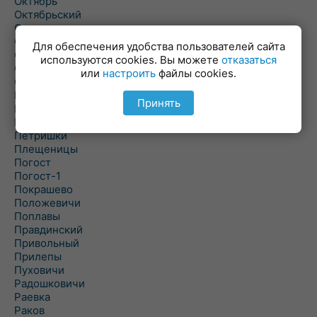
Октябрь
Октябрьский
Олехновичи
Омговичи
Для обеспечения удобства пользователей сайта
Оношки
используются cookies. Вы можете
отказаться
Осовец
или
настроить
файлы cookies.
Острошицкий Городок
Пасека
Принять
Пастовичи
Першаи
Петришки
Плещеницы
Погост
Погост-1
Покрашево
Положевичи
Поплавы
Правдинский
Привольный
Прилепы
Пуховичи
Радошковичи
Раевка
Раков