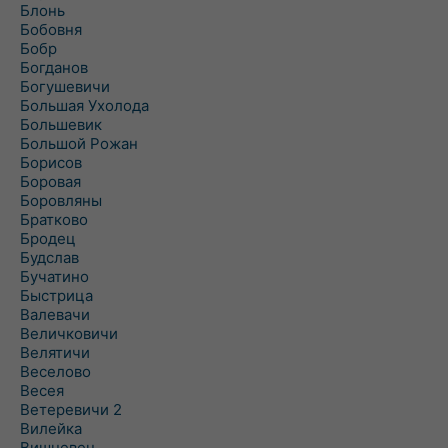
Блонь
Бобовня
Бобр
Богданов
Богушевичи
Большая Ухолода
Большевик
Большой Рожан
Борисов
Боровая
Боровляны
Братково
Бродец
Будслав
Бучатино
Быстрица
Валевачи
Величковичи
Велятичи
Веселово
Весея
Ветеревичи 2
Вилейка
Вишневец