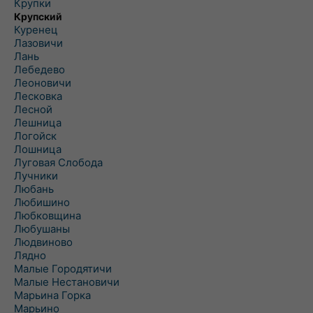
Крупки
Крупский
Куренец
Лазовичи
Лань
Лебедево
Леоновичи
Лесковка
Лесной
Лешница
Логойск
Лошница
Луговая Слобода
Лучники
Любань
Любишино
Любковщина
Любушаны
Людвиново
Лядно
Малые Городятичи
Малые Нестановичи
Марьина Горка
Марьино