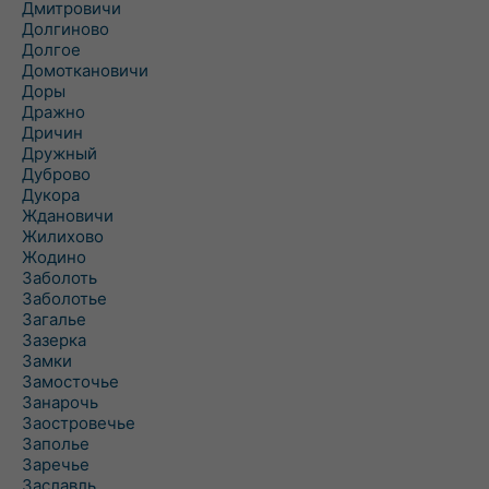
Дмитровичи
Долгиново
Долгое
Домоткановичи
Доры
Дражно
Дричин
Дружный
Дуброво
Дукора
Ждановичи
Жилихово
Жодино
Заболоть
Заболотье
Загалье
Зазерка
Замки
Замосточье
Занарочь
Заостровечье
Заполье
Заречье
Заславль