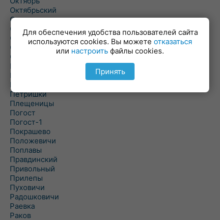
Октябрь
Октябрьский
Олехновичи
Омговичи
Для обеспечения удобства пользователей сайта
Оношки
используются cookies. Вы можете
отказаться
Осовец
или
настроить
файлы cookies.
Острошицкий Городок
Пасека
Принять
Пастовичи
Першаи
Петришки
Плещеницы
Погост
Погост-1
Покрашево
Положевичи
Поплавы
Правдинский
Привольный
Прилепы
Пуховичи
Радошковичи
Раевка
Раков