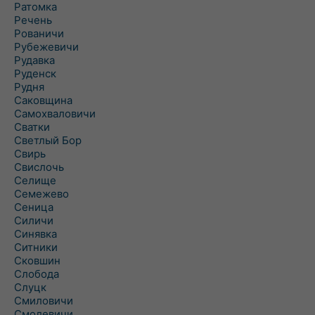
Ратомка
Речень
Рованичи
Рубежевичи
Рудавка
Руденск
Рудня
Саковщина
Самохваловичи
Сватки
Светлый Бор
Свирь
Свислочь
Селище
Семежево
Сеница
Силичи
Синявка
Ситники
Сковшин
Слобода
Слуцк
Смиловичи
Смолевичи