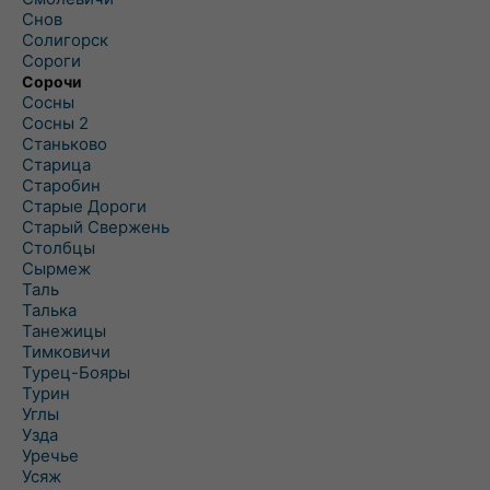
Снов
Солигорск
Сороги
Сорочи
Сосны
Сосны 2
Станьково
Старица
Старобин
Старые Дороги
Старый Свержень
Столбцы
Сырмеж
Таль
Талька
Танежицы
Тимковичи
Турец-Бояры
Турин
Углы
Узда
Уречье
Усяж