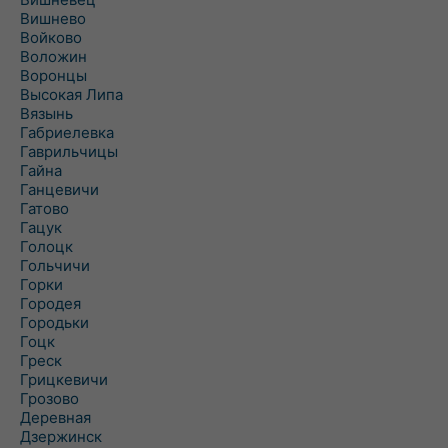
Вишнево
Войково
Воложин
Воронцы
Высокая Липа
Вязынь
Габриелевка
Гаврильчицы
Гайна
Ганцевичи
Гатово
Гацук
Голоцк
Гольчичи
Горки
Городея
Городьки
Гоцк
Греск
Грицкевичи
Грозово
Деревная
Дзержинск