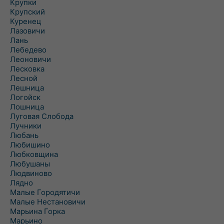
Крупки
Крупский
Куренец
Лазовичи
Лань
Лебедево
Леоновичи
Лесковка
Лесной
Лешница
Логойск
Лошница
Луговая Слобода
Лучники
Любань
Любишино
Любковщина
Любушаны
Людвиново
Лядно
Малые Городятичи
Малые Нестановичи
Марьина Горка
Марьино