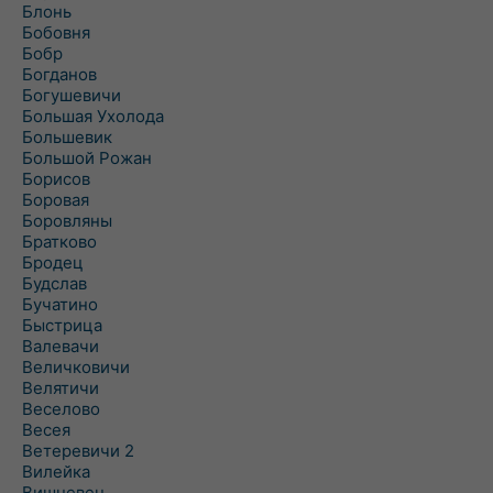
Блонь
Бобовня
Бобр
Богданов
Богушевичи
Большая Ухолода
Большевик
Большой Рожан
Борисов
Боровая
Боровляны
Братково
Бродец
Будслав
Бучатино
Быстрица
Валевачи
Величковичи
Велятичи
Веселово
Весея
Ветеревичи 2
Вилейка
Вишневец