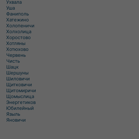
Ухвала
Уша
Фаниполь
Хатежино
Холопеничи
Холхолица
Хоростово
Хотляны
Хотюхово
Червень
Чисть
Шацк
Шершуны
Шиловичи
Щитковичи
Щитомиричи
Щомыслица
Энергетиков
Юбилейный
Языль
Яновичи