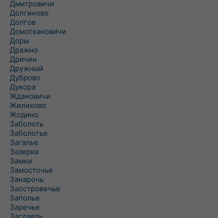
Дмитровичи
Долгиново
Долгое
Домоткановичи
Доры
Дражно
Дричин
Дружный
Дуброво
Дукора
Ждановичи
Жилихово
Жодино
Заболоть
Заболотье
Загалье
Зазерка
Замки
Замосточье
Занарочь
Заостровечье
Заполье
Заречье
Заславль