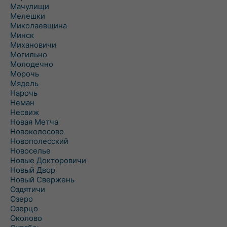
Мачулищи
Мелешки
Миколаевщина
Минск
Михановичи
Могильно
Молодечно
Морочь
Мядель
Нарочь
Неман
Несвиж
Новая Метча
Новоколосово
Новополесский
Новоселье
Новые Докторовичи
Новый Двор
Новый Свержень
Оздятичи
Озеро
Озерцо
Околово