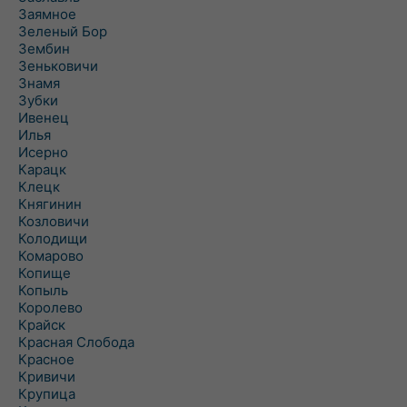
Заямное
Зеленый Бор
Зембин
Зеньковичи
Знамя
Зубки
Ивенец
Илья
Исерно
Карацк
Клецк
Княгинин
Козловичи
Колодищи
Комарово
Копище
Копыль
Королево
Крайск
Красная Слобода
Красное
Кривичи
Крупица