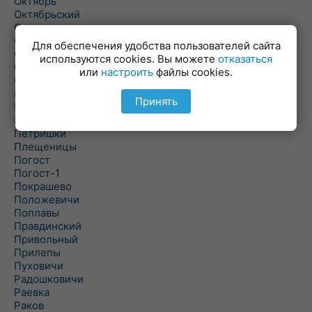
Октябрь
Октябрьский
Олехновичи
Омговичи
Для обеспечения удобства пользователей сайта
Оношки
используются cookies. Вы можете
отказаться
Осовец
или
настроить
файлы cookies.
Острошицкий Городок
Пасека
Принять
Пастовичи
Першаи
Петришки
Плещеницы
Погост
Погост-1
Покрашево
Положевичи
Поплавы
Правдинский
Привольный
Прилепы
Пуховичи
Радошковичи
Раевка
Раков