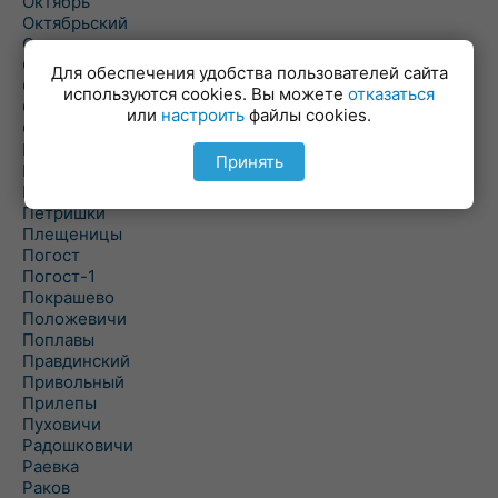
Октябрь
Октябрьский
Олехновичи
Омговичи
Для обеспечения удобства пользователей сайта
Оношки
используются cookies. Вы можете
отказаться
Осовец
или
настроить
файлы cookies.
Острошицкий Городок
Пасека
Принять
Пастовичи
Першаи
Петришки
Плещеницы
Погост
Погост-1
Покрашево
Положевичи
Поплавы
Правдинский
Привольный
Прилепы
Пуховичи
Радошковичи
Раевка
Раков