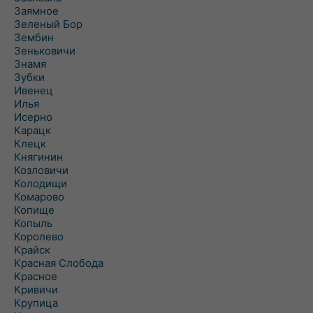
Заямное
Зеленый Бор
Зембин
Зеньковичи
Знамя
Зубки
Ивенец
Илья
Исерно
Карацк
Клецк
Княгинин
Козловичи
Колодищи
Комарово
Копище
Копыль
Королево
Крайск
Красная Слобода
Красное
Кривичи
Крупица