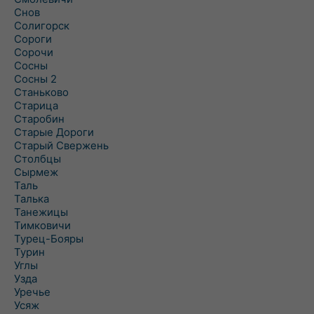
Снов
Солигорск
Сороги
Сорочи
Сосны
Сосны 2
Станьково
Старица
Старобин
Старые Дороги
Старый Свержень
Столбцы
Сырмеж
Таль
Талька
Танежицы
Тимковичи
Турец-Бояры
Турин
Углы
Узда
Уречье
Усяж