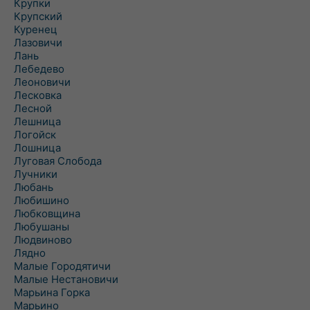
Крупки
Крупский
Куренец
Лазовичи
Лань
Лебедево
Леоновичи
Лесковка
Лесной
Лешница
Логойск
Лошница
Луговая Слобода
Лучники
Любань
Любишино
Любковщина
Любушаны
Людвиново
Лядно
Малые Городятичи
Малые Нестановичи
Марьина Горка
Марьино