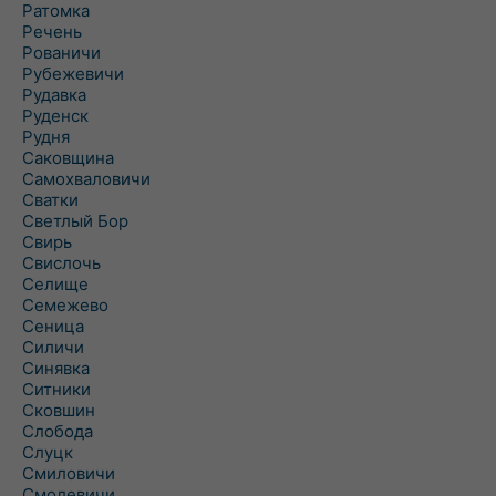
Ратомка
Речень
Рованичи
Рубежевичи
Рудавка
Руденск
Рудня
Саковщина
Самохваловичи
Сватки
Светлый Бор
Свирь
Свислочь
Селище
Семежево
Сеница
Силичи
Синявка
Ситники
Сковшин
Слобода
Слуцк
Смиловичи
Смолевичи