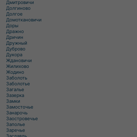
Дмитровичи
Долгиново
Долгое
Домоткановичи
Доры
Дражно
Дричин
Дружный
Дуброво
Дукора
Ждановичи
Жилихово
Жодино
Заболоть
Заболотье
Загалье
Зазерка
Замки
Замосточье
Занарочь
Заостровечье
Заполье
Заречье
Заславль