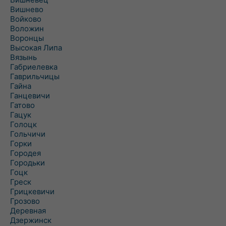
Вишнево
Войково
Воложин
Воронцы
Высокая Липа
Вязынь
Габриелевка
Гаврильчицы
Гайна
Ганцевичи
Гатово
Гацук
Голоцк
Гольчичи
Горки
Городея
Городьки
Гоцк
Греск
Грицкевичи
Грозово
Деревная
Дзержинск