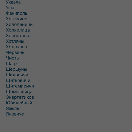
Ухвала
Уша
Фаниполь
Хатежино
Холопеничи
Холхолица
Хоростово
Хотляны
Хотюхово
Червень
Чисть
Шацк
Шершуны
Шиловичи
Щитковичи
Щитомиричи
Щомыслица
Энергетиков
Юбилейный
Языль
Яновичи