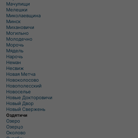
Мачулищи
Мелешки
Миколаевщина
Минск
Михановичи
Могильно
Молодечно
Морочь
Мядель
Нарочь
Неман
Несвиж
Новая Метча
Новоколосово
Новополесский
Новоселье
Новые Докторовичи
Новый Двор
Новый Свержень
Оздятичи
Озеро
Озерцо
Околово