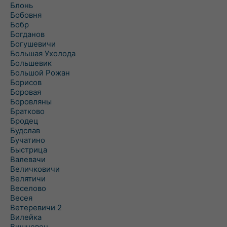
Блонь
Бобовня
Бобр
Богданов
Богушевичи
Большая Ухолода
Большевик
Большой Рожан
Борисов
Боровая
Боровляны
Братково
Бродец
Будслав
Бучатино
Быстрица
Валевачи
Величковичи
Велятичи
Веселово
Весея
Ветеревичи 2
Вилейка
Вишневец