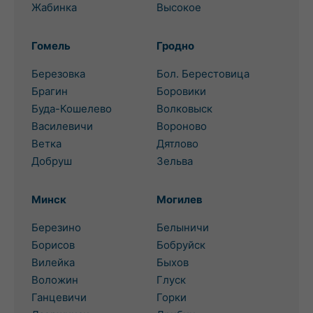
Жабинка
Высокое
Гомель
Гродно
Березовка
Бол. Берестовица
Брагин
Боровики
Буда-Кошелево
Волковыск
Василевичи
Вороново
Ветка
Дятлово
Добруш
Зельва
Минск
Могилев
Березино
Белыничи
Борисов
Бобруйск
Вилейка
Быхов
Воложин
Глуск
Ганцевичи
Горки