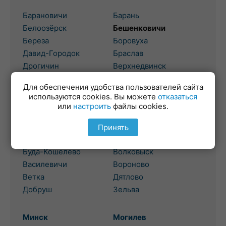
Барановичи
Барань
Белоозёрск
Бешенковичи
Береза
Боровуха
Давид-Городок
Браслав
Дрогичин
Верхнедвинск
Жабинка
Высокое
Для обеспечения удобства пользователей сайта
используются cookies. Вы можете
отказаться
Гомель
или
настроить
файлы cookies.
Гродно
Березовка
Бол. Берестовица
Принять
Брагин
Боровики
Буда-Кошелево
Волковыск
Василевичи
Вороново
Ветка
Дятлово
Добруш
Зельва
Минск
Могилев