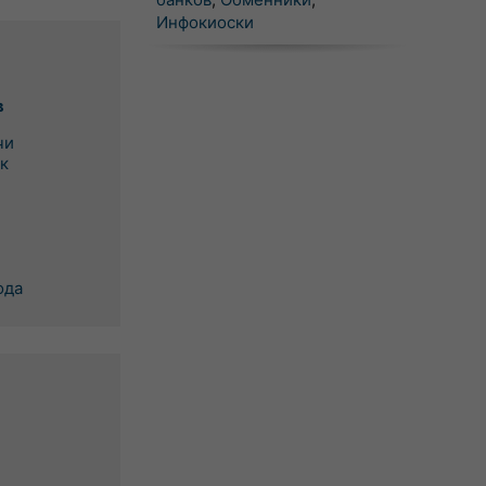
Инфокиоски
в
чи
к
ода