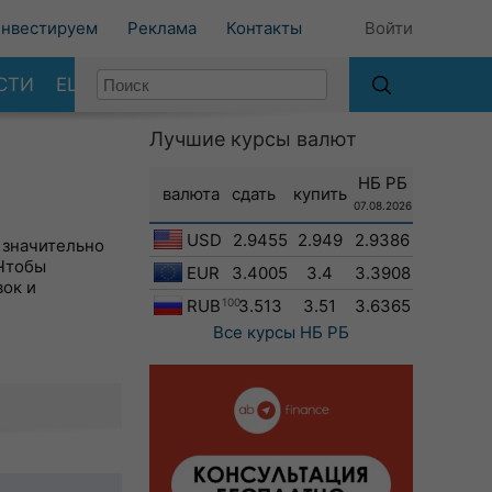
нвестируем
Реклама
Контакты
Войти
СТИ
ЕЩЕ
Лучшие курсы валют
НБ РБ
валюта
сдать
купить
07.08.2026
USD
2.9455
2.949
2.9386
 значительно
 Чтобы
EUR
3.4005
3.4
3.3908
вок и
RUB
100
3.513
3.51
3.6365
Все курсы
НБ РБ