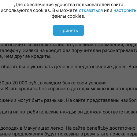
Для обеспечения удобства пользователей сайта
используются cookies. Вы можете
отказаться
или
настроить
могут появиться доп. результаты, если Вы укажете "о
файлы cookies.
Принять
перативно оформить оптимальное кредитное предложение.
бозначить свои пожелания по условиям оформления, подать
елефону. Заявка на кредит без поручителей рассматриваетс
, чем другие кредиты.
е обязательно указывать целевое предназначение денег. Ва
0 до 20 000 руб., в каждом банке свои условия;
. Взять кредиты без справок о доходах можно как на коротк
ожении могут быть разными. На сайте представлены наибо
дита на потребительские нужды: он должен соответствова
 доходах в Мачулищах легко. На сайте benefit.by достаточн
ьные предложения будут показаны в результате поиска пер