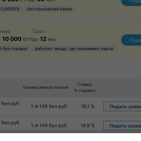
Пода
 0,00001%
без посещения банка
рмление
умма
Срок
10 000
12
о
BYN
до
мес
Пода
N без справок
работает везде, где принимают карты
Ставка,
Ежемесячный платеж
% годовых
0 бел.руб
1-й 148 бел.руб
18.1 %
Подать заяв
0 бел.руб
1-й 149 бел.руб
18.9 %
Подать заяв