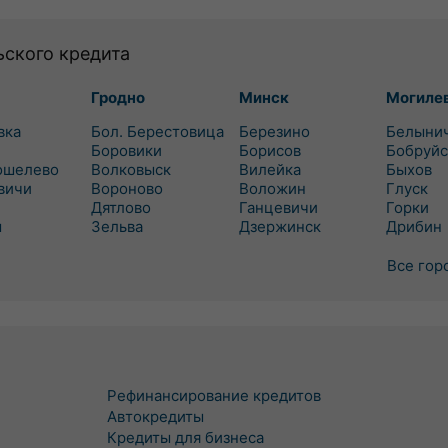
ьского кредита
Гродно
Минск
Могиле
вка
Бол. Берестовица
Березино
Белыни
Боровики
Борисов
Бобруйс
ошелево
Волковыск
Вилейка
Быхов
вичи
Вороново
Воложин
Глуск
Дятлово
Ганцевичи
Горки
ш
Зельва
Дзержинск
Дрибин
Все гор
Рефинансирование кредитов
Автокредиты
Кредиты для бизнеса