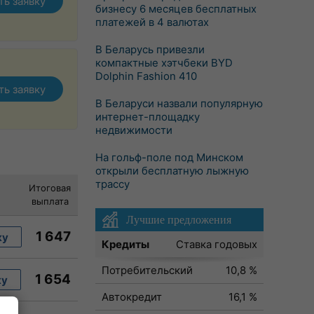
ть заявку
бизнесу 6 месяцев бесплатных
платежей в 4 валютах
В Беларусь привезли
компактные хэтчбеки BYD
Dolphin Fashion 410
ть заявку
В Беларуси назвали популярную
интернет-площадку
недвижимости
На гольф-поле под Минском
открыли бесплатную лыжную
трассу
Итоговая
выплата
Лучшие предложения
1 647
ку
Кредиты
Ставка годовых
Потребительский
10,8 %
1 654
ку
Автокредит
16,1 %