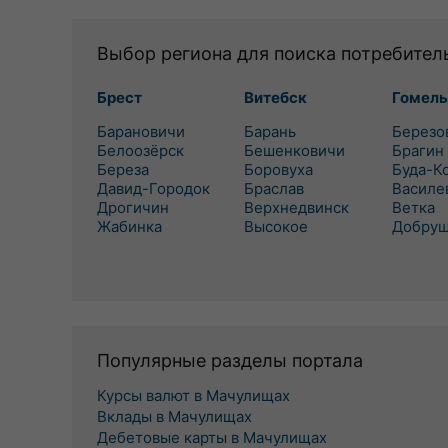
Выбор региона для поиска потребител
Брест
Витебск
Гомель
Барановичи
Барань
Березо
Белоозёрск
Бешенковичи
Брагин
Береза
Боровуха
Буда-К
Давид-Городок
Браслав
Василе
Дрогичин
Верхнедвинск
Ветка
Жабинка
Высокое
Добру
Популярные разделы портала
Курсы валют в Мачулищах
Вклады в Мачулищах
Дебетовые карты в Мачулищах