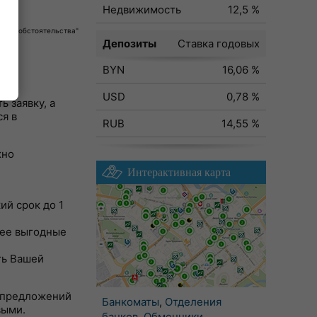
Недвижимость
12,5 %
собые обстоятельства"
Депозиты
Ставка годовых
BYN
16,06 %
USD
0,78 %
 заявку, а
я в
RUB
14,55 %
жно
Интерактивная карта
ий срок до 1
лее выгодные
ть Вашей
о предложений
Банкоматы
,
Отделения
выми.
банков
,
Обменники
,