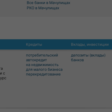
Все банки в Мачулищах
РКО в Мачулищах
Кредиты
Вклады, инвестиции
потребительский
депозиты (вклады)
автокредит
банков
на недвижимость
та
для малого бизнеса
и с
перекредитование
сурс