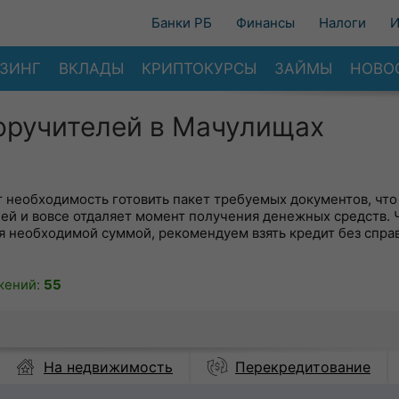
Банки РБ
Финансы
Налоги
И
ЗИНГ
ВКЛАДЫ
КРИПТОКУРСЫ
ЗАЙМЫ
НОВО
поручителей в Мачулищах
ит необходимость готовить пакет требуемых документов, что
ей и вовсе отдаляет момент получения денежных средств.
я необходимой суммой, рекомендуем взять кредит без спра
жений:
55
На недвижимость
Перекредитование