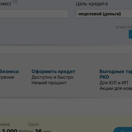
[?]
(мес)
Цель кредита
очист
бизнеса
Оформить кредит
Выгодные та
РКО
трение
Доступно и быстро
Низкий процент
Для ЮЛ и ИП
Акции для нов
умма
Срок
5 000
36
о
BYN
до
мес