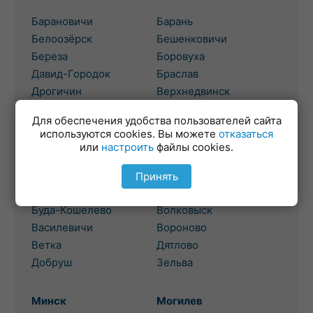
Барановичи
Барань
Белоозёрск
Бешенковичи
Береза
Боровуха
Давид-Городок
Браслав
Дрогичин
Верхнедвинск
Жабинка
Высокое
Для обеспечения удобства пользователей сайта
используются cookies. Вы можете
отказаться
Гомель
или
настроить
файлы cookies.
Гродно
Березовка
Бол. Берестовица
Принять
Брагин
Боровики
Буда-Кошелево
Волковыск
Василевичи
Вороново
Ветка
Дятлово
Добруш
Зельва
Минск
Могилев