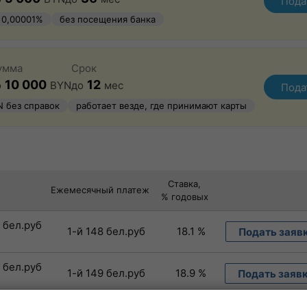
Пода
 0,00001%
без посещения банка
рмление
умма
Срок
10 000
12
о
BYN
до
мес
Пода
N без справок
работает везде, где принимают карты
Ставка,
Ежемесячный платеж
% годовых
0 бел.руб
1-й 148 бел.руб
18.1 %
Подать заяв
0 бел.руб
1-й 149 бел.руб
18.9 %
Подать заяв