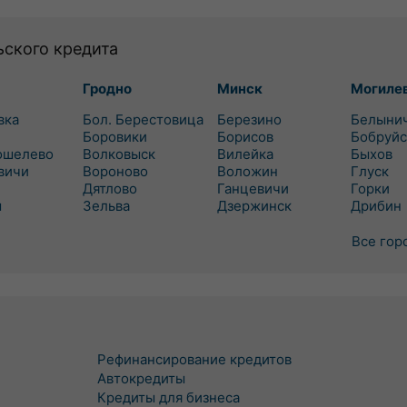
ьского кредита
Гродно
Минск
Могиле
вка
Бол. Берестовица
Березино
Белыни
Боровики
Борисов
Бобруйс
ошелево
Волковыск
Вилейка
Быхов
вичи
Вороново
Воложин
Глуск
Дятлово
Ганцевичи
Горки
ш
Зельва
Дзержинск
Дрибин
Все гор
Рефинансирование кредитов
Автокредиты
Кредиты для бизнеса