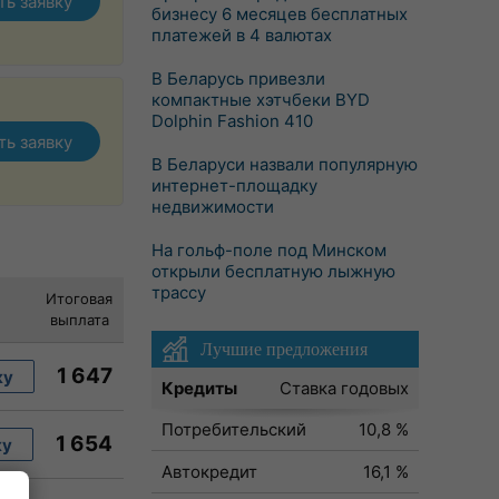
ть заявку
бизнесу 6 месяцев бесплатных
платежей в 4 валютах
В Беларусь привезли
компактные хэтчбеки BYD
Dolphin Fashion 410
ть заявку
В Беларуси назвали популярную
интернет-площадку
недвижимости
На гольф-поле под Минском
открыли бесплатную лыжную
трассу
Итоговая
выплата
Лучшие предложения
1 647
ку
Кредиты
Ставка годовых
Потребительский
10,8 %
1 654
ку
Автокредит
16,1 %