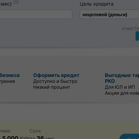
[?]
(мес)
Цель кредита
очист
бизнеса
Оформить кредит
Выгодные та
РКО
трение
Доступно и быстро
Низкий процент
Для ЮЛ и ИП
Акции для нов
умма
Срок
5 000
36
о
BYN
до
мес