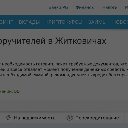
Банки РБ
Финансы
Налоги
И
ЗИНГ
ВКЛАДЫ
КРИПТОКУРСЫ
ЗАЙМЫ
НОВО
оручителей в Житковичах
ит необходимость готовить пакет требуемых документов, что
ей и вовсе отдаляет момент получения денежных средств.
я необходимой суммой, рекомендуем взять кредит без спра
жений:
55
На недвижимость
Перекредитование