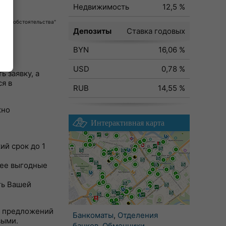
Недвижимость
12,5 %
собые обстоятельства"
Депозиты
Ставка годовых
BYN
16,06 %
USD
0,78 %
 заявку, а
я в
RUB
14,55 %
жно
Интерактивная карта
ий срок до 1
лее выгодные
ть Вашей
но предложений
Банкоматы
,
Отделения
выми.
банков
,
Обменники
,