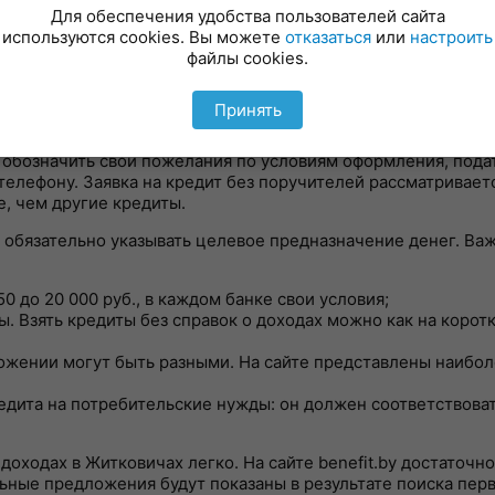
Для обеспечения удобства пользователей сайта
используются cookies. Вы можете
отказаться
или
настроить
могут появиться доп. результаты, если Вы укажете "о
файлы cookies.
Принять
перативно оформить оптимальное кредитное предложение.
бозначить свои пожелания по условиям оформления, подать
елефону. Заявка на кредит без поручителей рассматриваетс
, чем другие кредиты.
е обязательно указывать целевое предназначение денег. Ва
0 до 20 000 руб., в каждом банке свои условия;
. Взять кредиты без справок о доходах можно как на коротк
ожении могут быть разными. На сайте представлены наибо
дита на потребительские нужды: он должен соответствова
 доходах в Житковичах легко. На сайте benefit.by достаточ
ьные предложения будут показаны в результате поиска пер