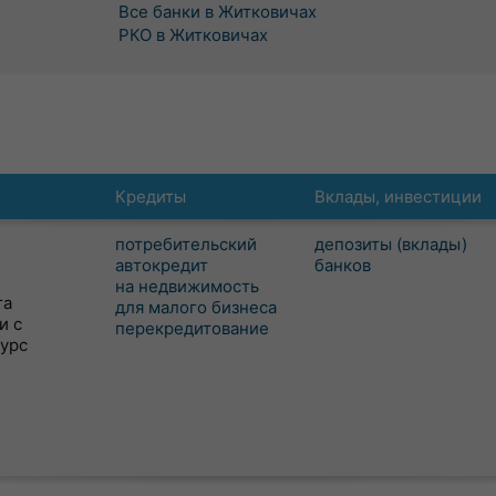
Все банки в Житковичах
РКО в Житковичах
Кредиты
Вклады, инвестиции
потребительский
депозиты (вклады)
автокредит
банков
на недвижимость
та
для малого бизнеса
и с
перекредитование
сурс