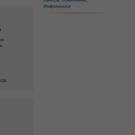
Инфокиоски
в
чи
к
ода