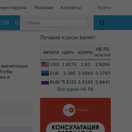
нвестируем
Реклама
Контакты
Войти
СТИ
ЕЩЕ
Лучшие курсы валют
НБ РБ
валюта
сдать
купить
06.08.2026
USD
2.9275
2.93
2.9264
 значительно
 Чтобы
EUR
3.385
3.3845
3.3767
вок и
RUB
100
3.5125
3.5345
3.6441
Все курсы
НБ РБ