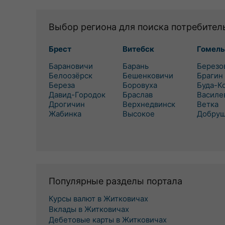
Выбор региона для поиска потребител
Брест
Витебск
Гомель
Барановичи
Барань
Березо
Белоозёрск
Бешенковичи
Брагин
Береза
Боровуха
Буда-К
Давид-Городок
Браслав
Василе
Дрогичин
Верхнедвинск
Ветка
Жабинка
Высокое
Добру
Популярные разделы портала
Курсы валют в Житковичах
Вклады в Житковичах
Дебетовые карты в Житковичах