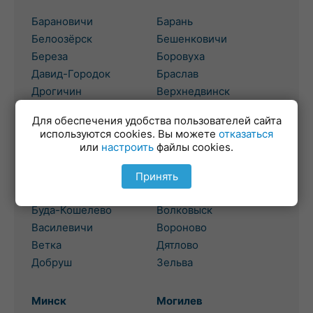
Барановичи
Барань
Белоозёрск
Бешенковичи
Береза
Боровуха
Давид-Городок
Браслав
Дрогичин
Верхнедвинск
Жабинка
Высокое
Для обеспечения удобства пользователей сайта
используются cookies. Вы можете
отказаться
Гомель
или
настроить
файлы cookies.
Гродно
Березовка
Бол. Берестовица
Принять
Брагин
Боровики
Буда-Кошелево
Волковыск
Василевичи
Вороново
Ветка
Дятлово
Добруш
Зельва
Минск
Могилев