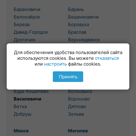
Барановичи
Барань
Белоозёрск
Бешенковичи
Береза
Боровуха
Давид-Городок
Браслав
Дрогичин
Верхнедвинск
Жабинка
Высокое
Для обеспечения удобства пользователей сайта
используются cookies. Вы можете
отказаться
Гомель
или
настроить
файлы cookies.
Гродно
Березовка
Бол. Берестовица
Принять
Брагин
Боровики
Буда-Кошелево
Волковыск
Василевичи
Вороново
Ветка
Дятлово
Добруш
Зельва
Минск
Могилев