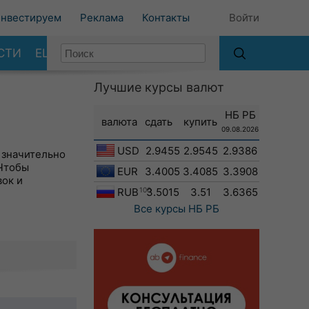
нвестируем
Реклама
Контакты
Войти
СТИ
ЕЩЕ
Лучшие курсы валют
НБ РБ
валюта
сдать
купить
09.08.2026
USD
2.9455
2.9545
2.9386
 значительно
 Чтобы
EUR
3.4005
3.4085
3.3908
вок и
RUB
100
3.5015
3.51
3.6365
Все курсы
НБ РБ