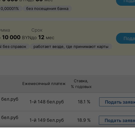
Пода
 0,00001%
без посещения банка
рмление
умма
Срок
10 000
12
о
BYN
до
мес
Пода
N без справок
работает везде, где принимают карты
Ставка,
Ежемесячный платеж
% годовых
0 бел.руб
1-й 148 бел.руб
18.1 %
Подать заяв
0 бел.руб
1-й 149 бел.руб
18.9 %
Подать заяв