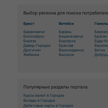
Выбор региона для поиска потребител
Брест
Витебск
Гомель
Барановичи
Барань
Березо
Белоозёрск
Бешенковичи
Брагин
Береза
Боровуха
Буда-К
Давид-Городок
Браслав
Василе
Дрогичин
Верхнедвинск
Ветка
Жабинка
Высокое
Добру
Популярные разделы портала
Курсы валют в Городке
Вклады в Городке
Дебетовые карты в Городке