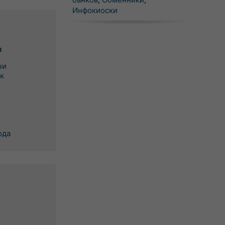
Инфокиоски
в
чи
к
ода