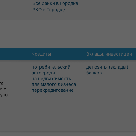
Все банки в Городке
РКО в Городке
Кредиты
Вклады, инвестиции
потребительский
депозиты (вклады)
автокредит
банков
на недвижимость
та
для малого бизнеса
и с
перекредитование
сурс