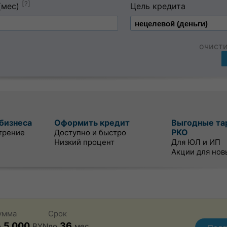
[?]
(мес)
Цель кредита
очист
бизнеса
Оформить кредит
Выгодные та
РКО
трение
Доступно и быстро
Низкий процент
Для ЮЛ и ИП
Акции для нов
умма
Срок
5 000
36
о
BYN
до
мес