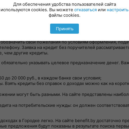
Для обеспечения удобства пользователей сайта
используются cookies. Вы можете
отказаться
или
настроить
могут появиться доп. результаты, если Вы укажете "о
файлы cookies.
Принять
перативно оформить оптимальное кредитное предложение.
бозначить свои пожелания по условиям оформления, подать
елефону. Заявка на кредит без поручителей рассматриваетс
, чем другие кредиты.
е обязательно указывать целевое предназначение денег. Ва
0 до 20 000 руб., в каждом банке свои условия;
. Взять кредиты без справок о доходах можно как на коротк
ожении могут быть разными. На сайте представлены наибо
дита на потребительские нужды: он должен соответствова
доходах в Городке легко. На сайте benefit.by достаточно п
ые предложения будут показаны в результате поиска первы