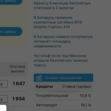
ть заявку
бизнесу 6 месяцев бесплатных
платежей в 4 валютах
В Беларусь привезли
компактные хэтчбеки BYD
Dolphin Fashion 410
ть заявку
В Беларуси назвали популярную
интернет-площадку
недвижимости
На гольф-поле под Минском
открыли бесплатную лыжную
трассу
Итоговая
выплата
Лучшие предложения
1 647
ку
Кредиты
Ставка годовых
Потребительский
10,8 %
1 654
ку
Автокредит
16,1 %