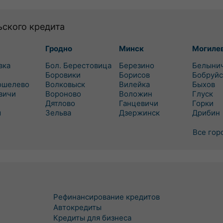
ьского кредита
Гродно
Минск
Могиле
вка
Бол. Берестовица
Березино
Белыни
Боровики
Борисов
Бобруйс
ошелево
Волковыск
Вилейка
Быхов
вичи
Вороново
Воложин
Глуск
Дятлово
Ганцевичи
Горки
ш
Зельва
Дзержинск
Дрибин
Все гор
Рефинансирование кредитов
Автокредиты
Кредиты для бизнеса