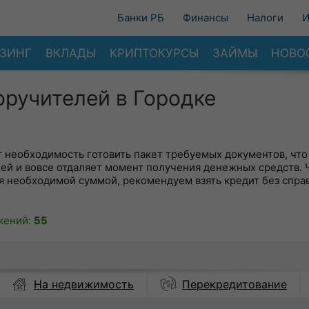
Банки РБ
Финансы
Налоги
И
ЗИНГ
ВКЛАДЫ
КРИПТОКУРСЫ
ЗАЙМЫ
НОВО
оручителей в Городке
ит необходимость готовить пакет требуемых документов, что
ей и вовсе отдаляет момент получения денежных средств.
я необходимой суммой, рекомендуем взять кредит без спра
жений:
55
На недвижимость
Перекредитование