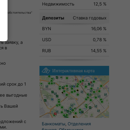
Недвижимость
12,5 %
собые обстоятельства"
Депозиты
Ставка годовых
BYN
16,06 %
USD
0,78 %
 заявку, а
я в
RUB
14,55 %
жно
Интерактивная карта
ий срок до 1
лее выгодные
ть Вашей
редложений с
Банкоматы
,
Отделения
ми.
банков
,
Обменники
,