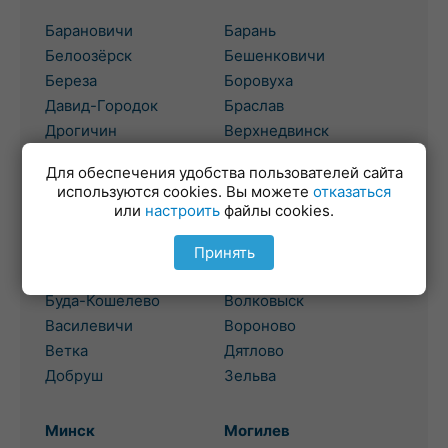
Барановичи
Барань
Белоозёрск
Бешенковичи
Береза
Боровуха
Давид-Городок
Браслав
Дрогичин
Верхнедвинск
Жабинка
Высокое
Для обеспечения удобства пользователей сайта
используются cookies. Вы можете
отказаться
Гомель
или
настроить
файлы cookies.
Гродно
Березовка
Бол. Берестовица
Принять
Брагин
Боровики
Буда-Кошелево
Волковыск
Василевичи
Вороново
Ветка
Дятлово
Добруш
Зельва
Минск
Могилев