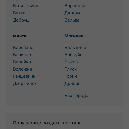
Василевичи
Вороново
Ветка
Дятлово
Добруш
Зельва
Могилев
Минск
Березино
Белыничи
Борисов
Бобруйск
Вилейка
Быхов
Воложин
Глуск
Ганцевичи
Горки
Дзержинск
Дрибин
Все города
Популярные разделы портала