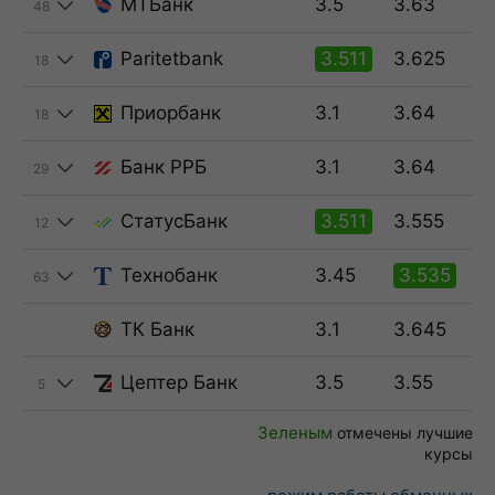
МТБанк
3.5
3.63
48
Paritetbank
3.511
3.625
18
Приорбанк
3.1
3.64
18
Банк РРБ
3.1
3.64
29
СтатусБанк
3.511
3.555
12
Технобанк
3.45
3.535
63
ТК Банк
3.1
3.645
Цептер Банк
3.5
3.55
5
Зеленым
отмечены лучшие
курсы