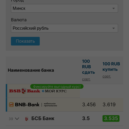
Валюта
Показать
100
100 RUB
RUB
купить
Наименование банка
сдать
сорт.
сорт.
Фиксируйте выгодный курс!
3.456
3.619
БСБ Банк
3.5
3.535
39