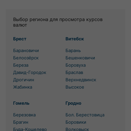
Выбор региона для просмотра курсов
валют
Брест
Витебск
Барановичи
Барань
Белоозёрск
Бешенковичи
Береза
Боровуха
Давид-Городок
Браслав
Дрогичин
Верхнедвинск
Жабинка
Высокое
Гомель
Гродно
Березовка
Бол. Берестовица
Брагин
Боровики
Буда-Кошелево
Волковыск