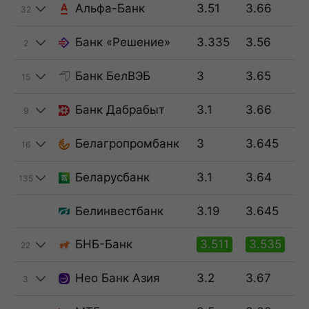
Альфа-Банк
3.51
3.66
32
Банк «Решение»
3.335
3.56
2
Банк БелВЭБ
3
3.65
15
Банк Дабрабыт
3.1
3.66
9
Белагропромбанк
3
3.645
16
Беларусбанк
3.1
3.64
135
Белинвестбанк
3.19
3.645
БНБ-Банк
3.511
3.535
22
Нео Банк Азия
3.2
3.67
3