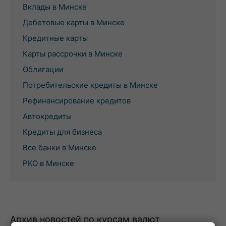
Вклады в Минске
Дебетовые карты в Минске
Кредитные карты
Карты рассрочки в Минске
Облигации
Потребительские кредиты в Минске
Рефинансирование кредитов
Автокредиты
Кредиты для бизнеса
Все банки в Минске
РКО в Минске
Архив новостей по курсам валют