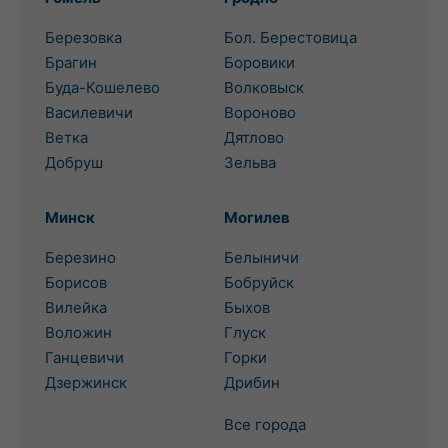
Березовка
Бол. Берестовица
Брагин
Боровики
Буда-Кошелево
Волковыск
Василевичи
Вороново
Ветка
Дятлово
Добруш
Зельва
Минск
Могилев
Березино
Белыничи
Борисов
Бобруйск
Вилейка
Быхов
Воложин
Глуск
Ганцевичи
Горки
Дзержинск
Дрибин
Все города