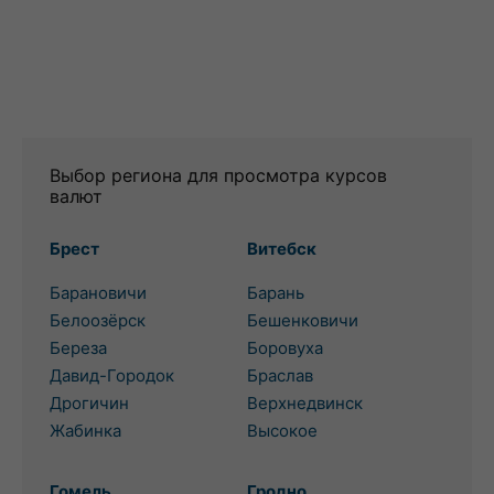
Выбор региона для просмотра курсов
валют
Брест
Витебск
Барановичи
Барань
Белоозёрск
Бешенковичи
Береза
Боровуха
Давид-Городок
Браслав
Дрогичин
Верхнедвинск
Жабинка
Высокое
Гомель
Гродно