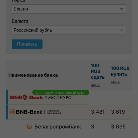
Валюта
Показать
100
100 RUB
RUB
купить
Наименование банка
сдать
сорт.
сорт.
Фиксируйте выгодный курс!
3.481
3.619
Белагропромбанк
3
3.635