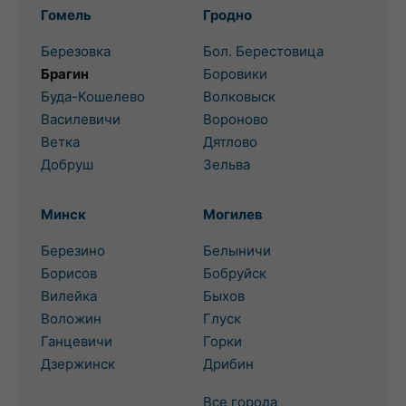
Гомель
Гродно
Березовка
Бол. Берестовица
Брагин
Боровики
Буда-Кошелево
Волковыск
Василевичи
Вороново
Ветка
Дятлово
Добруш
Зельва
Минск
Могилев
Березино
Белыничи
Борисов
Бобруйск
Вилейка
Быхов
Воложин
Глуск
Ганцевичи
Горки
Дзержинск
Дрибин
Все города