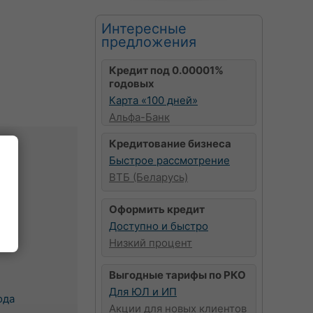
Интересные
предложения
Кредит под 0.00001%
годовых
Карта «100 дней»
Альфа-Банк
Кредитование бизнеса
Быстрое рассмотрение
ВТБ (Беларусь)
в
чи
Оформить кредит
к
Доступно и быстро
Низкий процент
Выгодные тарифы по РКО
Для ЮЛ и ИП
ода
Акции для новых клиентов