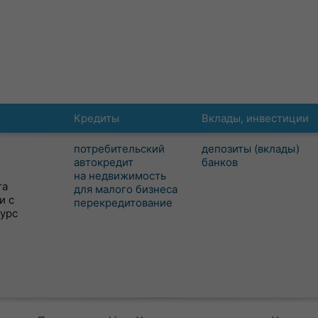
Кредиты
Вклады, инвестиции
потребительский
депозиты (вклады)
автокредит
банков
на недвижимость
та
для малого бизнеса
и с
перекредитование
сурс