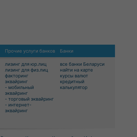
Прочие услуги банков
Банки
лизинг для юр.лиц
все банки Беларуси
лизинг для физ.лиц
найти на карте
факторинг
курсы валют
эквайринг
кредитный
- мобильный
калькулятор
эквайринг
- торговый эквайринг
- интернет-
эквайринг