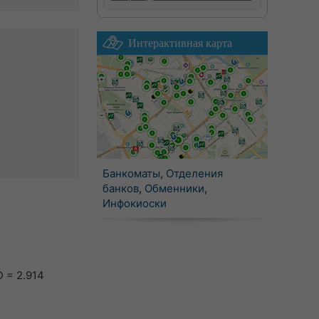
Интерактивная карта
Банкоматы
,
Отделения
банков
,
Обменники
,
Инфокиоски
 = 2.914