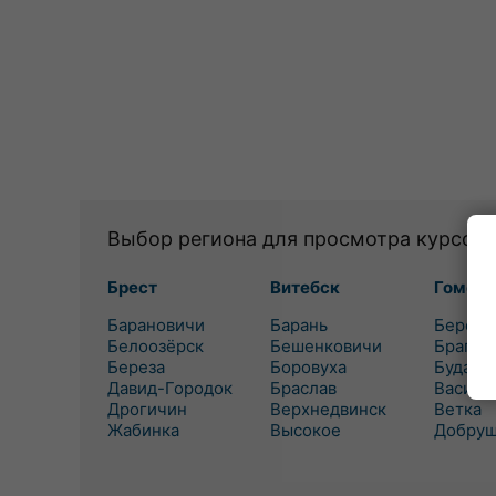
Выбор региона для просмотра курсов 
Брест
Витебск
Гомель
Барановичи
Барань
Березо
Белоозёрск
Бешенковичи
Брагин
Береза
Боровуха
Буда-К
Давид-Городок
Браслав
Василе
Дрогичин
Верхнедвинск
Ветка
Жабинка
Высокое
Добру