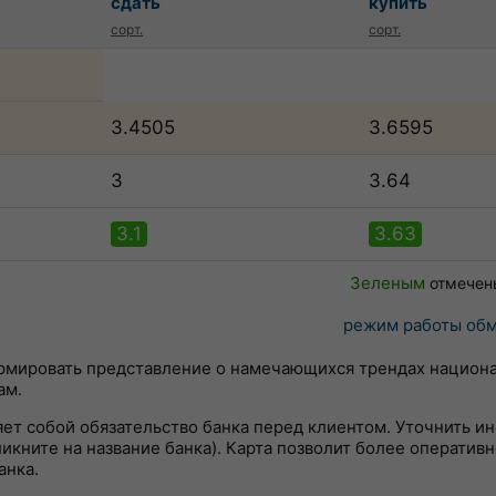
сдать
купить
сорт.
сорт.
3.4505
3.6595
3
3.64
3.1
3.63
Зеленым
отмечен
режим работы обм
ормировать представление о намечающихся трендах национ
ам.
яет собой обязательство банка перед клиентом. Уточнить 
кните на название банка). Карта позволит более оперативн
анка.