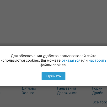
валют
Для обеспечения удобства пользователей сайта
используются cookies. Вы можете
отказаться
или
настроить
Гродно
Минск
Могиле
файлы cookies.
вка
Бол. Берестовица
Березино
Белыни
Боровики
Борисов
Бобруйс
Принять
ошелево
Волковыск
Вилейка
Быхов
вичи
Вороново
Воложин
Глуск
Дятлово
Ганцевичи
Горки
ш
Зельва
Дзержинск
Дрибин
Все гор