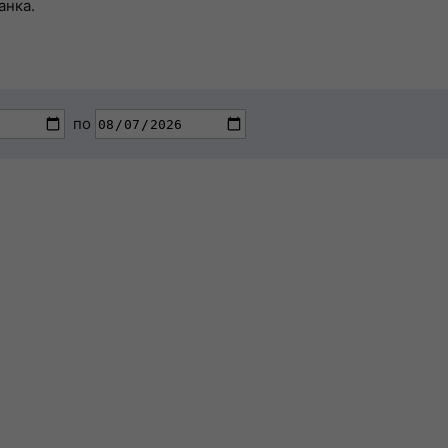
анка.
по