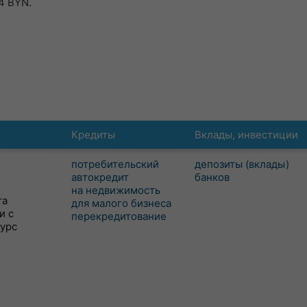
4 BYN.
Кредиты
Вклады, инвестиции
потребительский
депозиты (вклады)
автокредит
банков
на недвижимость
та
для малого бизнеса
и с
перекредитование
сурс