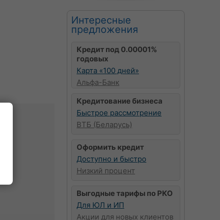
Интересные
предложения
Кредит под 0.00001%
годовых
Карта «100 дней»
Альфа-Банк
Кредитование бизнеса
Быстрое рассмотрение
ВТБ (Беларусь)
в
Оформить кредит
чи
Доступно и быстро
к
Низкий процент
Выгодные тарифы по РКО
Для ЮЛ и ИП
Акции для новых клиентов