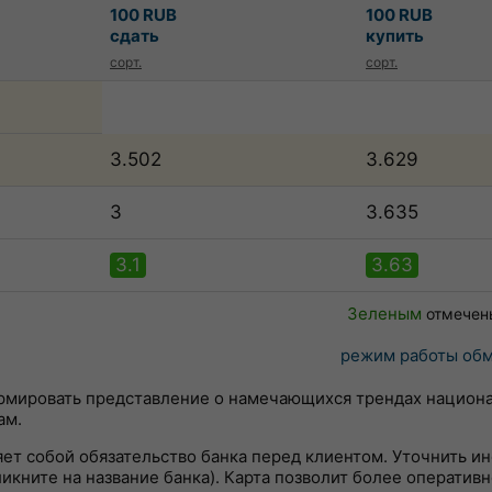
100 RUB
100 RUB
сдать
купить
сорт.
сорт.
3.502
3.629
3
3.635
3.1
3.63
Зеленым
отмечен
режим работы обм
ормировать представление о намечающихся трендах национ
ам.
яет собой обязательство банка перед клиентом. Уточнить 
кните на название банка). Карта позволит более оперативн