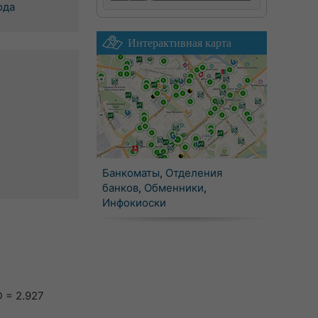
ода
Интерактивная карта
Банкоматы
,
Отделения
банков
,
Обменники
,
Инфокиоски
 = 2.927