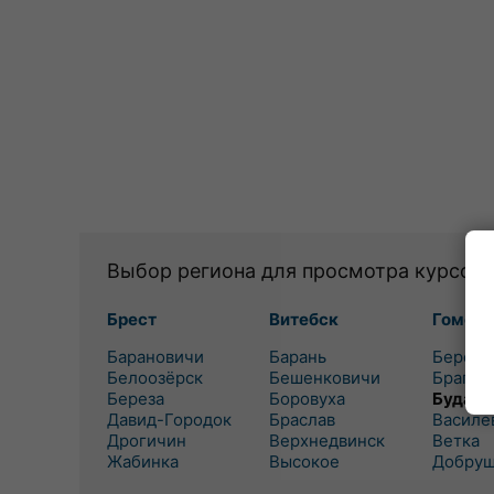
Выбор региона для просмотра курсов 
Брест
Витебск
Гомель
Барановичи
Барань
Березо
Белоозёрск
Бешенковичи
Брагин
Береза
Боровуха
Буда-К
Давид-Городок
Браслав
Василе
Дрогичин
Верхнедвинск
Ветка
Жабинка
Высокое
Добру