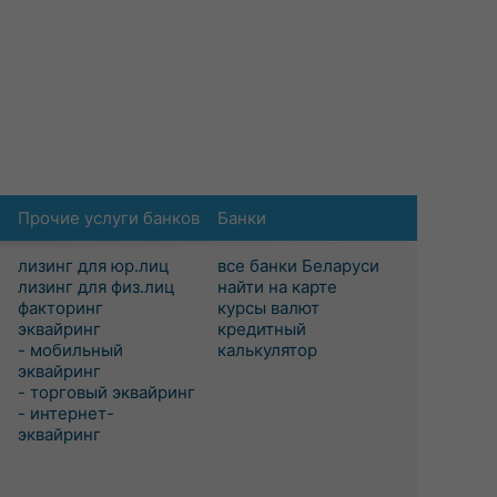
Прочие услуги банков
Банки
лизинг для юр.лиц
все банки Беларуси
лизинг для физ.лиц
найти на карте
факторинг
курсы валют
эквайринг
кредитный
- мобильный
калькулятор
эквайринг
- торговый эквайринг
- интернет-
эквайринг