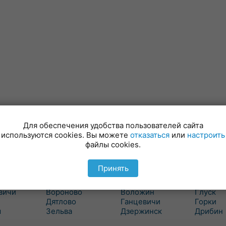
валют
Для обеспечения удобства пользователей сайта
используются cookies. Вы можете
отказаться
или
настроить
файлы cookies.
Гродно
Минск
Могиле
вка
Бол. Берестовица
Березино
Белыни
Принять
Боровики
Борисов
Бобруйс
ошелево
Волковыск
Вилейка
Быхов
вичи
Вороново
Воложин
Глуск
Дятлово
Ганцевичи
Горки
ш
Зельва
Дзержинск
Дрибин