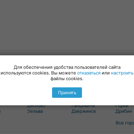
валют
Для обеспечения удобства пользователей сайта
Гродно
Минск
Могиле
используются cookies. Вы можете
отказаться
или
настроить
файлы cookies.
вка
Бол. Берестовица
Березино
Белыни
Боровики
Борисов
Бобруйс
Принять
ошелево
Волковыск
Вилейка
Быхов
вичи
Вороново
Воложин
Глуск
Дятлово
Ганцевичи
Горки
ш
Зельва
Дзержинск
Дрибин
Все гор