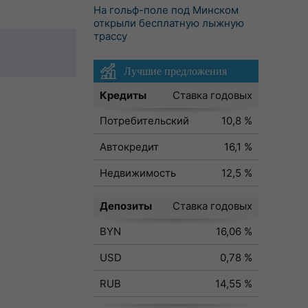
На гольф-поле под Минском
открыли бесплатную лыжную
трассу
Лучшие предложения
Кредиты
Ставка годовых
Потребительский
10,8 %
Автокредит
16,1 %
Недвижимость
12,5 %
Депозиты
Ставка годовых
BYN
16,06 %
USD
0,78 %
RUB
14,55 %