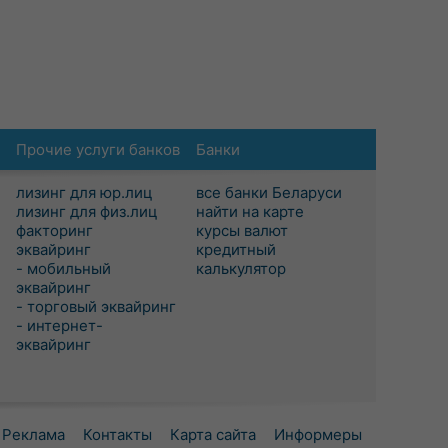
Прочие услуги банков
Банки
лизинг для юр.лиц
все банки Беларуси
лизинг для физ.лиц
найти на карте
факторинг
курсы валют
эквайринг
кредитный
- мобильный
калькулятор
эквайринг
- торговый эквайринг
- интернет-
эквайринг
Реклама
Контакты
Карта сайта
Информеры