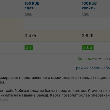
100 RUB
100 RUB
сдать
купить
сорт.
сорт.
3.475
3.629
3.1
3.63
Зеленым
отмечен
режим работы обм
ормировать представление о намечающихся трендах национ
ам.
яет собой обязательство банка перед клиентом. Уточнить 
кните на название банка). Карта позволит более оперативн
анка.