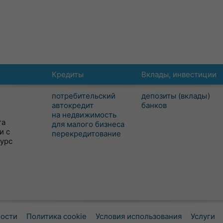
Кредиты
Вклады, инвестиции
потребительский
депозиты (вклады)
автокредит
банков
на недвижимость
та
для малого бизнеса
и с
перекредитование
сурс
ности
Политика cookie
Условия использования
Услуги