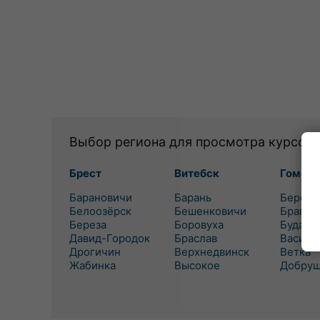
Выбор региона для просмотра курсов 
Брест
Витебск
Гомель
Барановичи
Барань
Березо
Белоозёрск
Бешенковичи
Брагин
Береза
Боровуха
Буда-К
Давид-Городок
Браслав
Василе
Дрогичин
Верхнедвинск
Ветка
Жабинка
Высокое
Добру