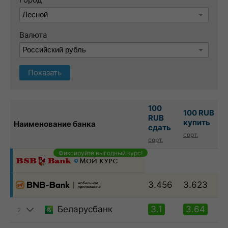
Валюта
Показать
100
100 RUB
RUB
купить
Наименование банка
сдать
сорт.
сорт.
Фиксируйте выгодный курс!
3.456
3.623
Беларусбанк
3.1
3.64
2