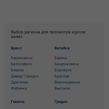
Выбор региона для просмотра курсов
валют
Брест
Витебск
Барановичи
Барань
Белоозёрск
Бешенковичи
Береза
Боровуха
Давид-Городок
Браслав
Дрогичин
Верхнедвинск
Жабинка
Высокое
Гомель
Гродно