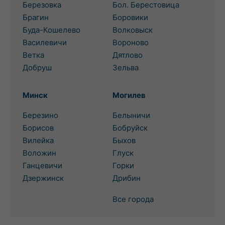
Березовка
Бол. Берестовица
Брагин
Боровики
Буда-Кошелево
Волковыск
Василевичи
Вороново
Ветка
Дятлово
Добруш
Зельва
Минск
Могилев
Березино
Белыничи
Борисов
Бобруйск
Вилейка
Быхов
Воложин
Глуск
Ганцевичи
Горки
Дзержинск
Дрибин
Все города