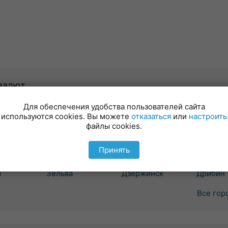
валют
Для обеспечения удобства пользователей сайта
Гродно
Минск
Могиле
используются cookies. Вы можете
отказаться
или
настроить
вка
Бол. Берестовица
Березино
Белыни
файлы cookies.
Боровики
Борисов
Бобруйс
ошелево
Волковыск
Вилейка
Быхов
Принять
вичи
Вороново
Воложин
Глуск
Дятлово
Ганцевичи
Горки
ш
Зельва
Дзержинск
Дрибин
Все гор