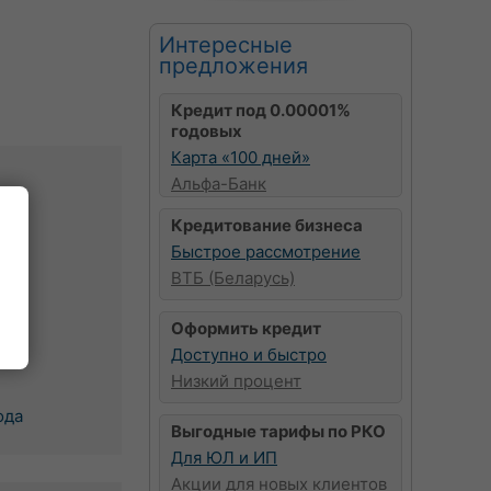
Интересные
предложения
Кредит под 0.00001%
годовых
Карта «100 дней»
Альфа-Банк
Кредитование бизнеса
в
Быстрое рассмотрение
чи
ВТБ (Беларусь)
к
Оформить кредит
Доступно и быстро
Низкий процент
ода
Выгодные тарифы по РКО
Для ЮЛ и ИП
Акции для новых клиентов