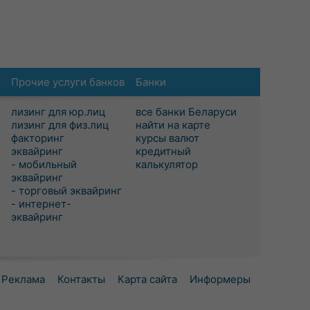
Прочие услуги банков
Банки
лизинг для юр.лиц
все банки Беларуси
лизинг для физ.лиц
найти на карте
факторинг
курсы валют
эквайринг
кредитный
- мобильный
калькулятор
эквайринг
- торговый эквайринг
- интернет-
эквайринг
Реклама
Контакты
Карта сайта
Информеры