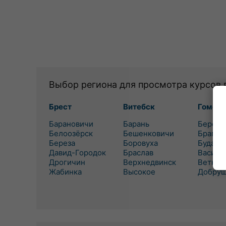
Выбор региона для просмотра курсов 
Брест
Витебск
Гомель
Барановичи
Барань
Березо
Белоозёрск
Бешенковичи
Брагин
Береза
Боровуха
Буда-К
Давид-Городок
Браслав
Василе
Дрогичин
Верхнедвинск
Ветка
Жабинка
Высокое
Добру