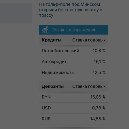
На гольф-поле под Минском
открыли бесплатную лыжную
трассу
Лучшие предложения
Кредиты
Ставка годовых
Потребительский
10,8 %
Автокредит
16,1 %
Недвижимость
12,5 %
Депозиты
Ставка годовых
BYN
16,06 %
USD
0,78 %
RUB
14,55 %