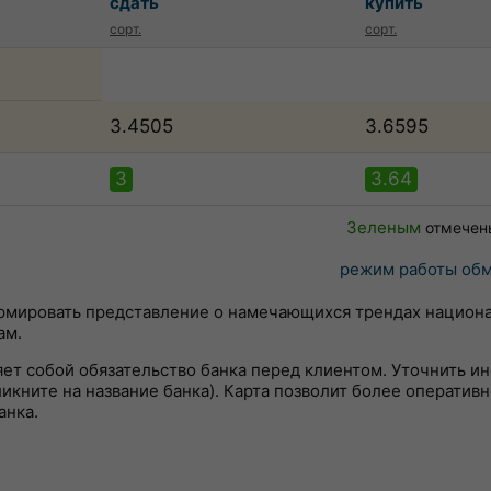
сдать
купить
сорт.
сорт.
3.4505
3.6595
3
3.64
Зеленым
отмечен
режим работы обм
ормировать представление о намечающихся трендах национ
ам.
яет собой обязательство банка перед клиентом. Уточнить 
кните на название банка). Карта позволит более оперативн
анка.