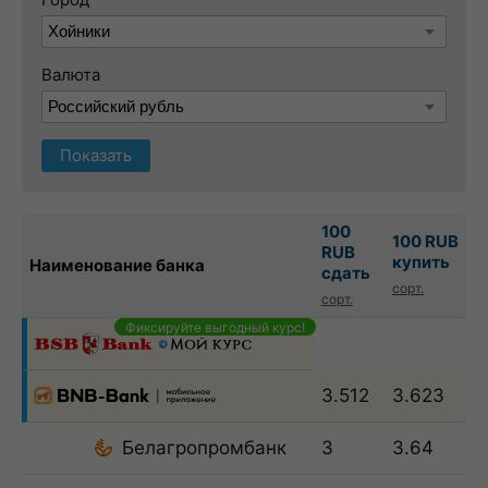
Валюта
Показать
100
100 RUB
RUB
купить
Наименование банка
сдать
сорт.
сорт.
Фиксируйте выгодный курс!
3.512
3.623
Белагропромбанк
3
3.64