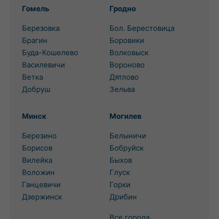
Гомель
Гродно
Березовка
Бол. Берестовица
Брагин
Боровики
Буда-Кошелево
Волковыск
Василевичи
Вороново
Ветка
Дятлово
Добруш
Зельва
Минск
Могилев
Березино
Белыничи
Борисов
Бобруйск
Вилейка
Быхов
Воложин
Глуск
Ганцевичи
Горки
Дзержинск
Дрибин
Все города