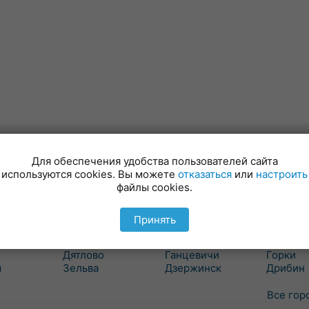
валют
Для обеспечения удобства пользователей сайта
используются cookies. Вы можете
отказаться
или
настроить
Гродно
Минск
Могиле
файлы cookies.
вка
Бол. Берестовица
Березино
Белыни
Боровики
Борисов
Бобруйс
Принять
ошелево
Волковыск
Вилейка
Быхов
вичи
Вороново
Воложин
Глуск
Дятлово
Ганцевичи
Горки
ш
Зельва
Дзержинск
Дрибин
Все гор