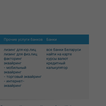
Прочие услуги банков
Банки
лизинг для юр.лиц
все банки Беларуси
лизинг для физ.лиц
найти на карте
факторинг
курсы валют
эквайринг
кредитный
- мобильный
калькулятор
эквайринг
- торговый эквайринг
- интернет-
эквайринг