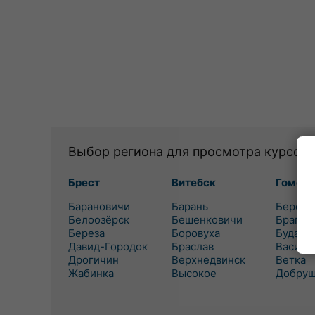
Выбор региона для просмотра курсов 
Брест
Витебск
Гомель
Барановичи
Барань
Березо
Белоозёрск
Бешенковичи
Брагин
Береза
Боровуха
Буда-К
Давид-Городок
Браслав
Василе
Дрогичин
Верхнедвинск
Ветка
Жабинка
Высокое
Добру