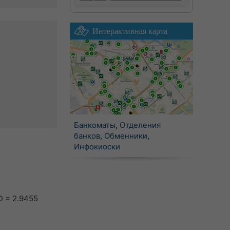
Интерактивная карта
Банкоматы
,
Отделения
банков
,
Обменники
,
Инфокиоски
D = 2.9455