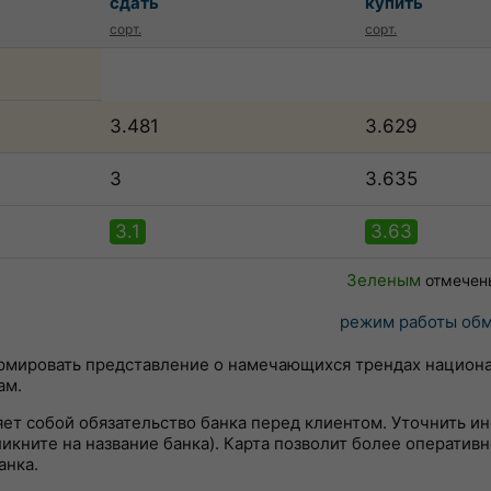
сдать
купить
сорт.
сорт.
3.481
3.629
3
3.635
3.1
3.63
Зеленым
отмечен
режим работы обм
ормировать представление о намечающихся трендах национ
ам.
яет собой обязательство банка перед клиентом. Уточнить 
кните на название банка). Карта позволит более оперативн
анка.