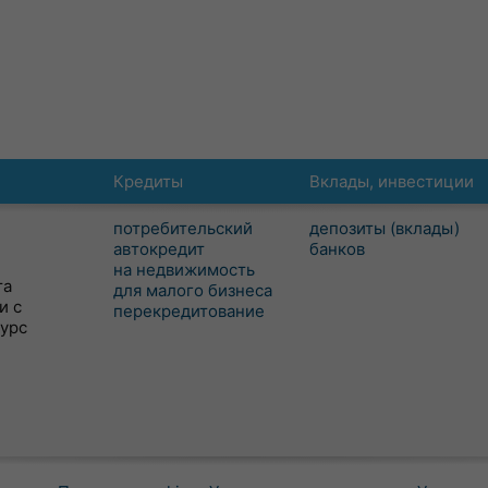
Кредиты
Вклады, инвестиции
потребительский
депозиты (вклады)
автокредит
банков
на недвижимость
та
для малого бизнеса
и с
перекредитование
сурс