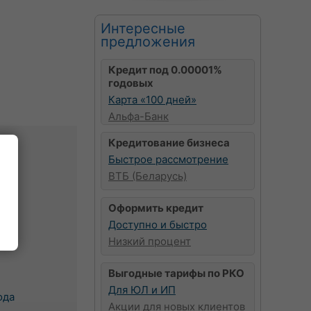
Интересные
предложения
Кредит под 0.00001%
годовых
Карта «100 дней»
Альфа-Банк
Кредитование бизнеса
Быстрое рассмотрение
ВТБ (Беларусь)
в
чи
Оформить кредит
к
Доступно и быстро
Низкий процент
Выгодные тарифы по РКО
Для ЮЛ и ИП
ода
Акции для новых клиентов