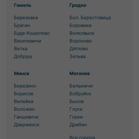
Гомель
Гродно
Березовка
Бол. Берестовица
Брагин
Боровики
Буда-Кошелево
Волковыск
Василевичи
Вороново
Ветка
Дятлово
Добруш
Зельва
Минск
Могилев
Березино
Белыничи
Борисов
Бобруйск
Вилейка
Быхов
Воложин
Глуск
Ганцевичи
Горки
Дзержинск
Дрибин
Все города