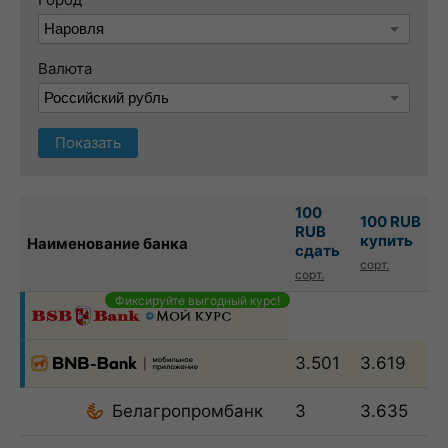
Валюта
Показать
100
100 RUB
RUB
купить
Наименование банка
сдать
сорт.
сорт.
Фиксируйте выгодный курс!
3.501
3.619
Белагропромбанк
3
3.635