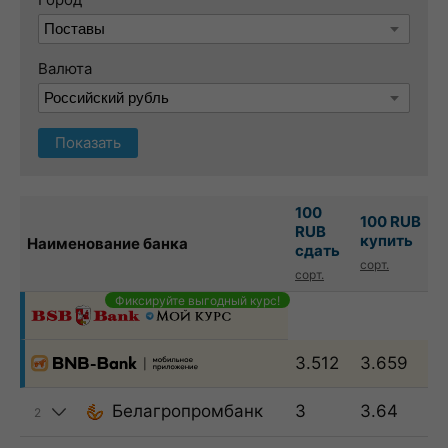
Валюта
Показать
100
100 RUB
RUB
купить
Наименование банка
сдать
сорт.
сорт.
Фиксируйте выгодный курс!
3.512
3.659
Белагропромбанк
3
3.64
2