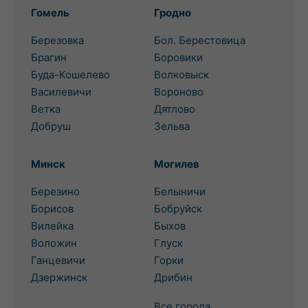
Гомель
Гродно
Березовка
Бол. Берестовица
Брагин
Боровики
Буда-Кошелево
Волковыск
Василевичи
Вороново
Ветка
Дятлово
Добруш
Зельва
Минск
Могилев
Березино
Белыничи
Борисов
Бобруйск
Вилейка
Быхов
Воложин
Глуск
Ганцевичи
Горки
Дзержинск
Дрибин
Все города