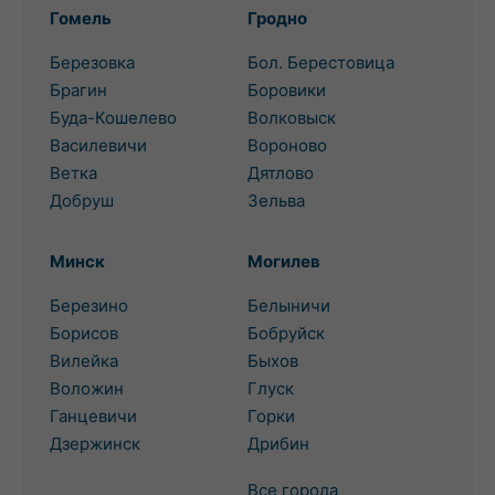
Гомель
Гродно
Березовка
Бол. Берестовица
Брагин
Боровики
Буда-Кошелево
Волковыск
Василевичи
Вороново
Ветка
Дятлово
Добруш
Зельва
Минск
Могилев
Березино
Белыничи
Борисов
Бобруйск
Вилейка
Быхов
Воложин
Глуск
Ганцевичи
Горки
Дзержинск
Дрибин
Все города