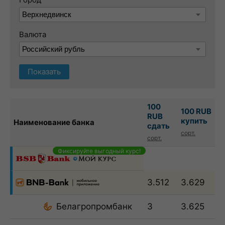
Валюта
Показать
100
100 RUB
RUB
купить
Наименование банка
сдать
сорт.
сорт.
Фиксируйте выгодный курс!
3.512
3.629
Белагропромбанк
3
3.625