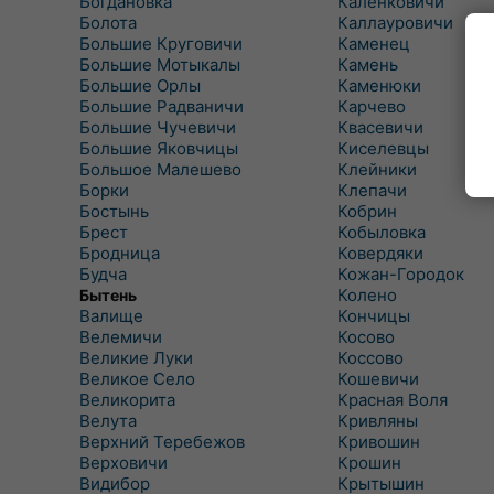
Богдановка
Каленковичи
Болота
Каллауровичи
Большие Круговичи
Каменец
Большие Мотыкалы
Камень
Большие Орлы
Каменюки
Большие Радваничи
Карчево
Большие Чучевичи
Квасевичи
Большие Яковчицы
Киселевцы
Большое Малешево
Клейники
Борки
Клепачи
Бостынь
Кобрин
Брест
Кобыловка
Бродница
Ковердяки
Будча
Кожан-Городок
Колено
Бытень
Валище
Кончицы
Велемичи
Косово
Великие Луки
Коссово
Великое Село
Кошевичи
Великорита
Красная Воля
Велута
Кривляны
Верхний Теребежов
Кривошин
Верховичи
Крошин
Видибор
Крытышин