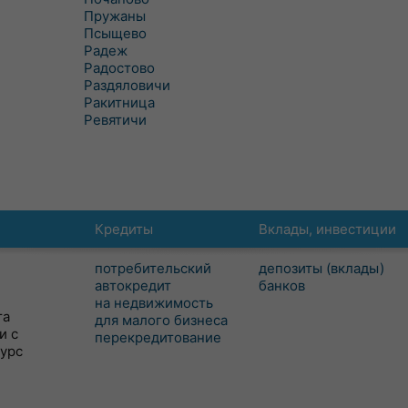
Пружаны
Псыщево
Радеж
Радостово
Раздяловичи
Ракитница
Ревятичи
Кредиты
Вклады, инвестиции
потребительский
депозиты (вклады)
автокредит
банков
на недвижимость
та
для малого бизнеса
и с
перекредитование
сурс