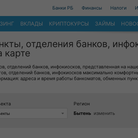
Банки РБ
Финансы
Налоги
И
ЗИНГ
ВКЛАДЫ
КРИПТОКУРСЫ
ЗАЙМЫ
НОВО
нкты, отделения банков, инфо
 карте
в, отделений банков, инфокиосков, представленная на наше
тов, отделений банков, инфокиосков максимально комфортн
ормация: адреса и время работы банкоматов, обменных пунк
ъекта
Регион
Бытень
изменить