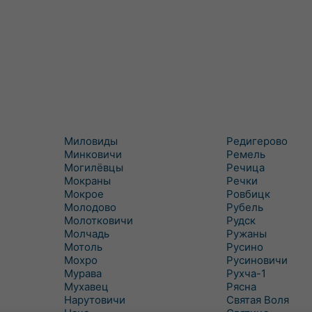
Миловиды
Редигерово
Минковичи
Ремель
Могилёвцы
Речица
Мокраны
Речки
Мокрое
Ровбицк
Молодово
Рубель
Молотковичи
Рудск
Молчадь
Ружаны
Мотоль
Русино
Мохро
Русиновичи
Мурава
Рухча-1
Мухавец
Рясна
Нарутовичи
Святая Воля