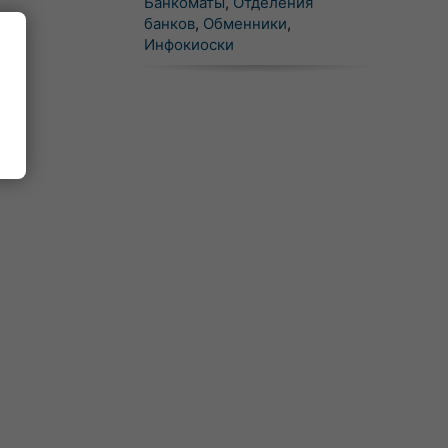
Банкоматы
,
Отделения
банков
,
Обменники
,
Инфокиоски