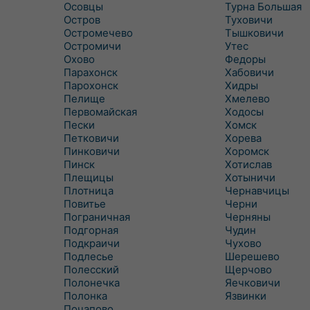
Осовцы
Турна Большая
Остров
Туховичи
Остромечево
Тышковичи
Остромичи
Утес
Охово
Федоры
Парахонск
Хабовичи
Парохонск
Хидры
Пелище
Хмелево
Первомайская
Ходосы
Пески
Хомск
Петковичи
Хорева
Пинковичи
Хоромск
Пинск
Хотислав
Плещицы
Хотыничи
Плотница
Чернавчицы
Повитье
Черни
Пограничная
Черняны
Подгорная
Чудин
Подкраичи
Чухово
Подлесье
Шерешево
Полесский
Щерчово
Полонечка
Яечковичи
Полонка
Язвинки
Почапово