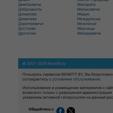
Дмитровичи
Малорита
Добромысль
Мальковичи
Доманово
Медно
Домачево
Междулесье
Доропеевичи
Межлесье
Достоево
Мерчицы
Дрогичин
Микашевичи
© 2007-2026 Benefit.by
Пользуясь сервисом BENEFIT BY, Вы безусловно
соглашаетесь с
условиями обслуживания
.
Использование и размещение материалов с сай
возможно только с разрешения администрации 
указанием активной гиперссылки на данный ре
Общайтесь с