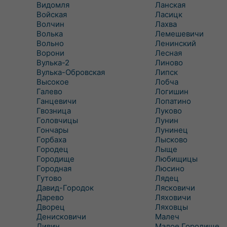
Видомля
Ланская
Войская
Ласицк
Волчин
Лахва
Волька
Лемешевичи
Вольно
Ленинский
Ворони
Лесная
Вулька-2
Линово
Вулька-Обровская
Липск
Высокое
Лобча
Галево
Логишин
Ганцевичи
Лопатино
Гвозница
Луково
Головчицы
Лунин
Гончары
Лунинец
Горбаха
Лысково
Городец
Лыще
Городище
Любищицы
Городная
Люсино
Гутово
Лядец
Давид-Городок
Лясковичи
Дарево
Ляховичи
Дворец
Ляховцы
Денисковичи
Малеч
Дивин
Малое Городище