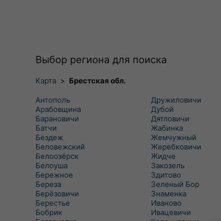
Выбор региона для поиска
Карта
>
Брестская обл.
Антополь
Дружиловичи
Арабовщина
Дубой
Барановичи
Дятловичи
Батчи
Жабинка
Бездеж
Жемчужный
Беловежский
Жеребковичи
Белоозёрск
Жидче
Белоуша
Закозель
Бережное
Здитово
Береза
Зеленый Бор
Берёзовичи
Знаменка
Берестье
Иваново
Бобрик
Ивацевичи