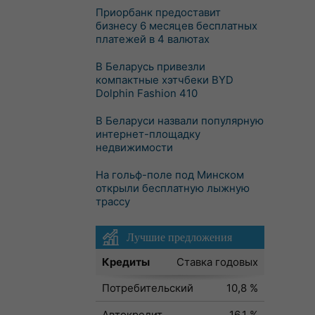
Приорбанк предоставит
бизнесу 6 месяцев бесплатных
платежей в 4 валютах
В Беларусь привезли
компактные хэтчбеки BYD
Dolphin Fashion 410
В Беларуси назвали популярную
интернет-площадку
недвижимости
На гольф-поле под Минском
открыли бесплатную лыжную
трассу
Лучшие предложения
Кредиты
Ставка годовых
Потребительский
10,8 %
Автокредит
16,1 %