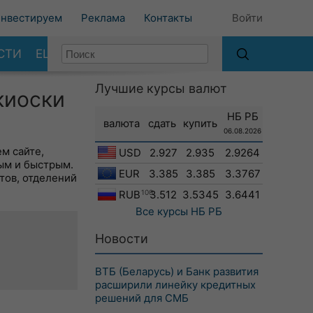
нвестируем
Реклама
Контакты
Войти
СТИ
ЕЩЕ
Лучшие курсы валют
киоски
НБ РБ
валюта
сдать
купить
06.08.2026
м сайте,
USD
2.927
2.935
2.9264
ым и быстрым.
EUR
3.385
3.385
3.3767
тов, отделений
RUB
100
3.512
3.5345
3.6441
Все курсы
НБ РБ
Новости
ВТБ (Беларусь) и Банк развития
расширили линейку кредитных
решений для СМБ