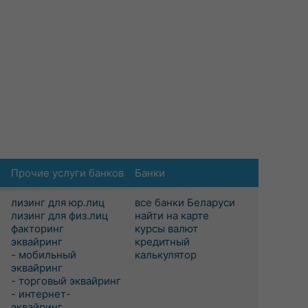
Прочие услуги банков
Банки
лизинг для юр.лиц
все банки Беларуси
лизинг для физ.лиц
найти на карте
факторинг
курсы валют
эквайринг
кредитный
- мобильный
калькулятор
эквайринг
- торговый эквайринг
- интернет-
эквайринг