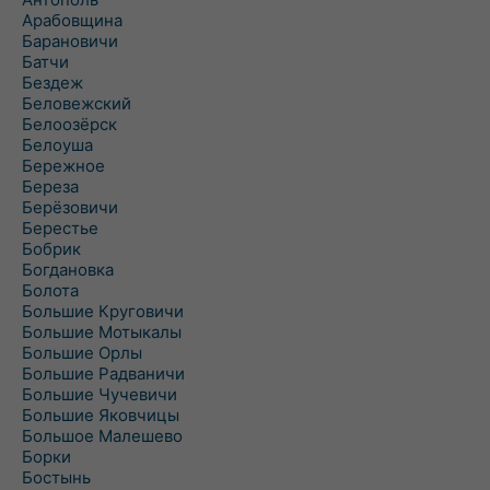
Арабовщина
Барановичи
Батчи
Бездеж
Беловежский
Белоозёрск
Белоуша
Бережное
Береза
Берёзовичи
Берестье
Бобрик
Богдановка
Болота
Большие Круговичи
Большие Мотыкалы
Большие Орлы
Большие Радваничи
Большие Чучевичи
Большие Яковчицы
Большое Малешево
Борки
Бостынь