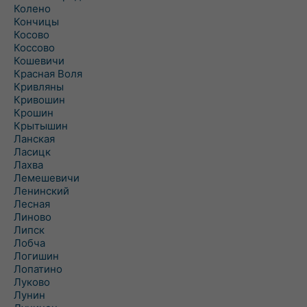
Колено
Кончицы
Косово
Коссово
Кошевичи
Красная Воля
Кривляны
Кривошин
Крошин
Крытышин
Ланская
Ласицк
Лахва
Лемешевичи
Ленинский
Лесная
Линово
Липск
Лобча
Логишин
Лопатино
Луково
Лунин