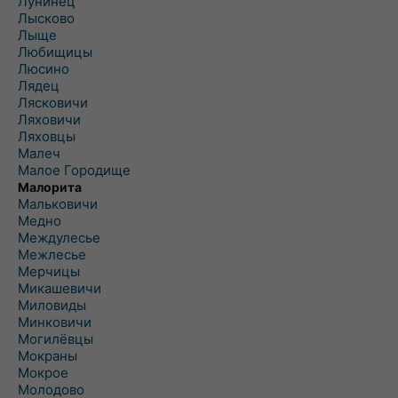
Лунинец
Лысково
Лыще
Любищицы
Люсино
Лядец
Лясковичи
Ляховичи
Ляховцы
Малеч
Малое Городище
Малорита
Мальковичи
Медно
Междулесье
Межлесье
Мерчицы
Микашевичи
Миловиды
Минковичи
Могилёвцы
Мокраны
Мокрое
Молодово