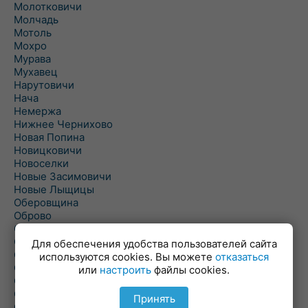
Молотковичи
Молчадь
Мотоль
Мохро
Мурава
Мухавец
Нарутовичи
Нача
Немержа
Нижнее Чернихово
Новая Попина
Новицковичи
Новоселки
Новые Засимовичи
Новые Лыщицы
Оберовщина
Оброво
Огаревичи
Одрижин
Для обеспечения удобства пользователей сайта
Оздамичи
используются cookies. Вы можете
отказаться
Озяты
или
настроить
файлы cookies.
Олтуш
Ольманы
Принять
Ольпень