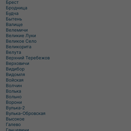
Брест
Бродница
Будча
Бытень
Валище
Велемичи
Великие Луки
Великое Село
Великорита
Велута
Верхний Теребежов
Верховичи
Видибор
Видомля
Войская
Волчин
Волька
Вольно
Ворони
Вулька-2
Вулька-Обровская
Высокое
Галево
Ганцевичи