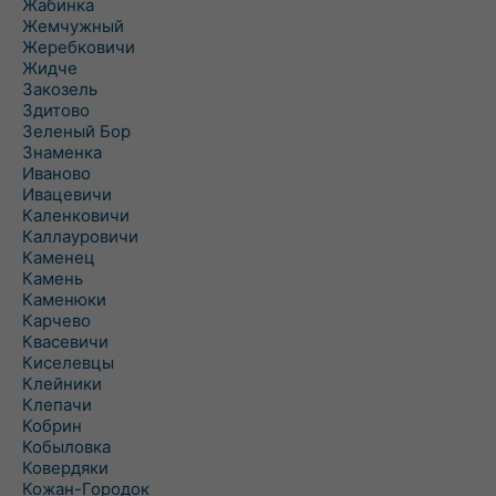
Жабинка
Жемчужный
Жеребковичи
Жидче
Закозель
Здитово
Зеленый Бор
Знаменка
Иваново
Ивацевичи
Каленковичи
Каллауровичи
Каменец
Камень
Каменюки
Карчево
Квасевичи
Киселевцы
Клейники
Клепачи
Кобрин
Кобыловка
Ковердяки
Кожан-Городок