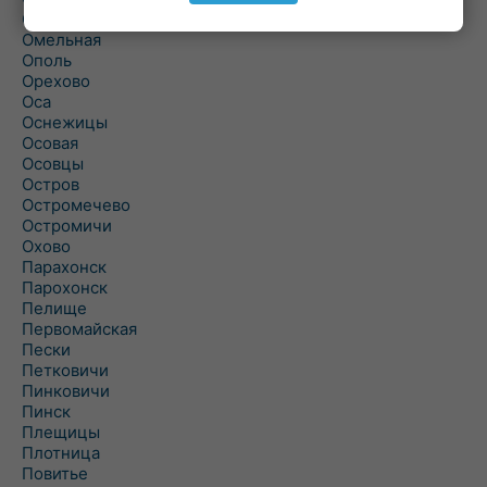
Ольшаны
Омельная
Ополь
Орехово
Оса
Оснежицы
Осовая
Осовцы
Остров
Остромечево
Остромичи
Охово
Парахонск
Парохонск
Пелище
Первомайская
Пески
Петковичи
Пинковичи
Пинск
Плещицы
Плотница
Повитье