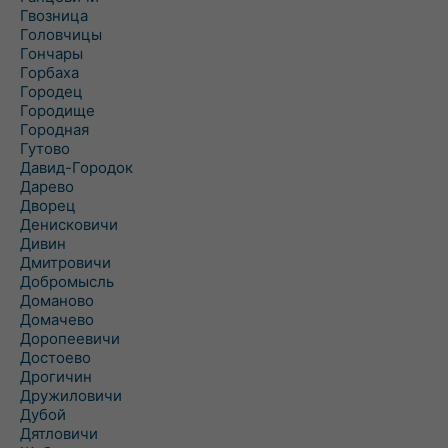
Гвозница
Головчицы
Гончары
Горбаха
Городец
Городище
Городная
Гутово
Давид-Городок
Дарево
Дворец
Денисковичи
Дивин
Дмитровичи
Добромысль
Доманово
Домачево
Доропеевичи
Достоево
Дрогичин
Дружиловичи
Дубой
Дятловичи