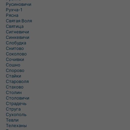
Русиновичи
Рухча-1
Рясна
Святая Воля
Святица
Сигневичи
Синкевичи
Слобудка
Снитово
Соколово
Сочивки
Сошно
Спорово
Стайки
Староволя
Стахово
Столин
Столовичи
Страдечь
Струга
Сухополь
Тевли
Телеханы