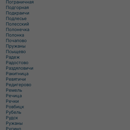
Пограничная
Подгорная
Подкраичи
Подлесье
Полесский
Полонечка
Полонка
Почапово
Пружаны
Псыщево
Радеж
Радостово
Раздяловичи
Ракитница
Ревятичи
Редигерово
Ремель
Речица
Речки
Ровбицк
Рубель
Рудск
Ружаны
Русино