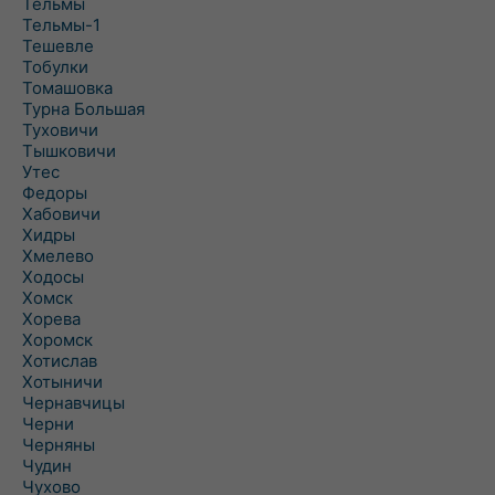
Тельмы
Тельмы-1
Тешевле
Тобулки
Томашовка
Турна Большая
Туховичи
Тышковичи
Утес
Федоры
Хабовичи
Хидры
Хмелево
Ходосы
Хомск
Хорева
Хоромск
Хотислав
Хотыничи
Чернавчицы
Черни
Черняны
Чудин
Чухово