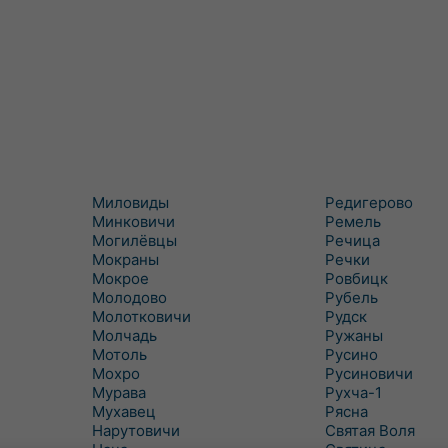
Миловиды
Редигерово
Минковичи
Ремель
Могилёвцы
Речица
Мокраны
Речки
Мокрое
Ровбицк
Молодово
Рубель
Молотковичи
Рудск
Молчадь
Ружаны
Мотоль
Русино
Мохро
Русиновичи
Мурава
Рухча-1
Мухавец
Рясна
Нарутовичи
Святая Воля