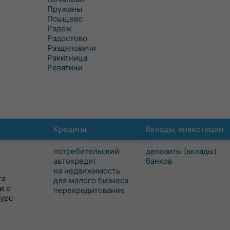
Пружаны
Псыщево
Радеж
Радостово
Раздяловичи
Ракитница
Ревятичи
Кредиты
Вклады, инвестиции
потребительский
депозиты (вклады)
автокредит
банков
на недвижимость
та
для малого бизнеса
и с
перекредитование
сурс