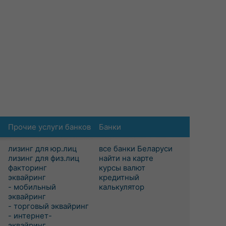
Прочие услуги банков
Банки
лизинг для юр.лиц
все банки Беларуси
лизинг для физ.лиц
найти на карте
факторинг
курсы валют
эквайринг
кредитный
- мобильный
калькулятор
эквайринг
- торговый эквайринг
- интернет-
эквайринг