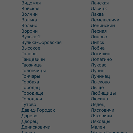
Видомля
Ланская
Войская
Ласицк
Волчин
Лахва
Волька
Лемешевичи
Вольно
Ленинский
Ворони
Лесная
Вулька-2
Линово
Вулька-Обровская
Липск
Высокое
Лобча
Галево
Логишин
Ганцевичи
Лопатино
Гвозница
Луково
Головчицы
Лунин
Гончары
Лунинец
Горбаха
Лысково
Городец
Лыще
Городище
Любищицы
Городная
Люсино
Гутово
Лядец
Давид-Городок
Лясковичи
Дарево
Ляховичи
Дворец
Ляховцы
Денисковичи
Малеч
Дивин
Малое Городище