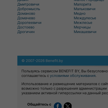
Дмитровичи
Малорита
Добромысль
Мальковичи
Доманово
Медно
Домачево
Междулесье
Доропеевичи
Межлесье
Достоево
Мерчицы
Дрогичин
Микашевичи
© 2007-2026 Benefit.by
Пользуясь сервисом BENEFIT BY, Вы безусловно
соглашаетесь с
условиями обслуживания
.
Использование и размещение материалов с сай
возможно только с разрешения администрации 
указанием активной гиперссылки на данный ре
Общайтесь с