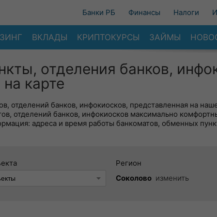
Банки РБ
Финансы
Налоги
И
ЗИНГ
ВКЛАДЫ
КРИПТОКУРСЫ
ЗАЙМЫ
НОВО
нкты, отделения банков, инфо
 на карте
в, отделений банков, инфокиосков, представленная на наше
тов, отделений банков, инфокиосков максимально комфортн
ормация: адреса и время работы банкоматов, обменных пунк
ъекта
Регион
Соколово
изменить