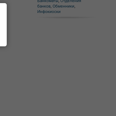
Банкоматы
,
Отделения
банков
,
Обменники
,
Инфокиоски