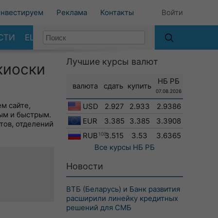
нвестируем
Реклама
Контакты
Войти
СТИ
ЕЩЕ
Лучшие курсы валют
киоски
НБ РБ
валюта
сдать
купить
07.08.2026
м сайте,
USD
2.927
2.933
2.9386
ым и быстрым.
EUR
3.385
3.385
3.3908
тов, отделений
RUB
100
3.515
3.53
3.6365
Все курсы
НБ РБ
Новости
ВТБ (Беларусь) и Банк развития
расширили линейку кредитных
решений для СМБ