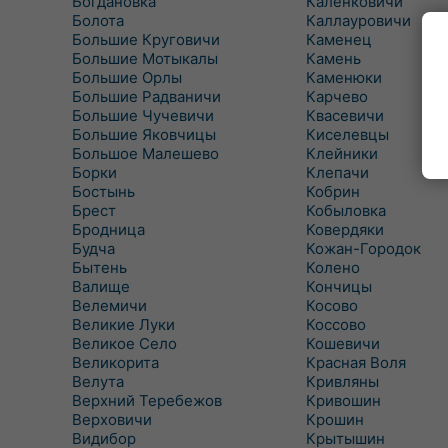
Богдановка
Каленковичи
Болота
Каллауровичи
Большие Круговичи
Каменец
Большие Мотыкалы
Камень
Большие Орлы
Каменюки
Большие Радваничи
Карчево
Большие Чучевичи
Квасевичи
Большие Яковчицы
Киселевцы
Большое Малешево
Клейники
Борки
Клепачи
Бостынь
Кобрин
Брест
Кобыловка
Бродница
Ковердяки
Будча
Кожан-Городок
Бытень
Колено
Валище
Кончицы
Велемичи
Косово
Великие Луки
Коссово
Великое Село
Кошевичи
Великорита
Красная Воля
Велута
Кривляны
Верхний Теребежов
Кривошин
Верховичи
Крошин
Видибор
Крытышин