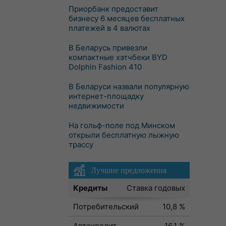
Приорбанк предоставит
бизнесу 6 месяцев бесплатных
платежей в 4 валютах
В Беларусь привезли
компактные хэтчбеки BYD
Dolphin Fashion 410
В Беларуси назвали популярную
интернет-площадку
недвижимости
На гольф-поле под Минском
открыли бесплатную лыжную
трассу
Лучшие предложения
Кредиты
Ставка годовых
Потребительский
10,8 %
Автокредит
16,1 %