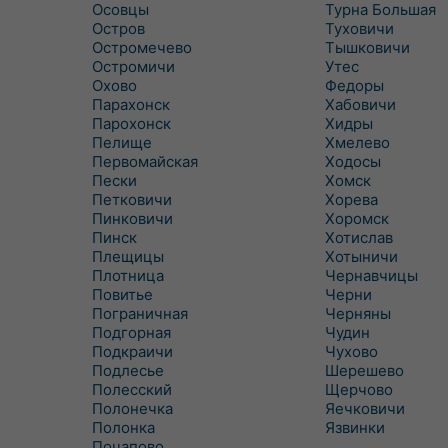
Осовцы
Турна Большая
Остров
Туховичи
Остромечево
Тышковичи
Остромичи
Утес
Охово
Федоры
Парахонск
Хабовичи
Парохонск
Хидры
Пелище
Хмелево
Первомайская
Ходосы
Пески
Хомск
Петковичи
Хорева
Пинковичи
Хоромск
Пинск
Хотислав
Плещицы
Хотыничи
Плотница
Чернавчицы
Повитье
Черни
Пограничная
Черняны
Подгорная
Чудин
Подкраичи
Чухово
Подлесье
Шерешево
Полесский
Щерчово
Полонечка
Яечковичи
Полонка
Язвинки
Почапово