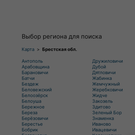
Выбор региона для поиска
Карта
>
Брестская обл.
Антополь
Дружиловичи
Арабовщина
Дубой
Барановичи
Дятловичи
Батчи
Жабинка
Бездеж
Жемчужный
Беловежский
Жеребковичи
Белоозёрск
Жидче
Белоуша
Закозель
Бережное
Здитово
Береза
Зеленый Бор
Берёзовичи
Знаменка
Берестье
Иваново
Бобрик
Ивацевичи