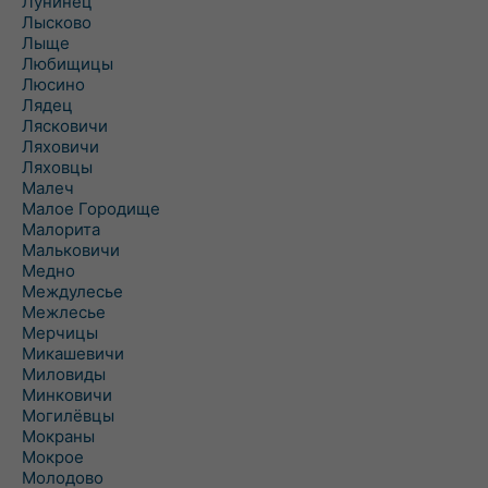
Лунинец
Лысково
Лыще
Любищицы
Люсино
Лядец
Лясковичи
Ляховичи
Ляховцы
Малеч
Малое Городище
Малорита
Мальковичи
Медно
Междулесье
Межлесье
Мерчицы
Микашевичи
Миловиды
Минковичи
Могилёвцы
Мокраны
Мокрое
Молодово