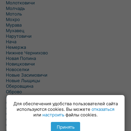
Молотковичи
Молчадь
Мотоль
Мохро
Мурава
Мухавец
Нарутовичи
Нача
Немержа
Нижнее Чернихово
Новая Попина
Новицковичи
Новоселки
Новые Засимовичи
Новые Лыщицы
Оберовщина
Оброво
Огаревичи
Одрижин
Для обеспечения удобства пользователей сайта
Оздамичи
используются cookies. Вы можете
отказаться
Озяты
или
настроить
файлы cookies.
Олтуш
Ольманы
Принять
Ольпень