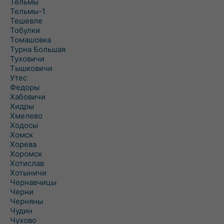
Тельмы
Тельмы-1
Тешевле
Тобулки
Томашовка
Турна Большая
Туховичи
Тышковичи
Утес
Федоры
Хабовичи
Хидры
Хмелево
Ходосы
Хомск
Хорева
Хоромск
Хотислав
Хотыничи
Чернавчицы
Черни
Черняны
Чудин
Чухово