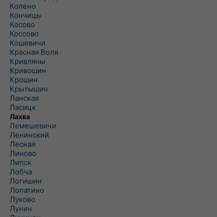
Колено
Кончицы
Косово
Коссово
Кошевичи
Красная Воля
Кривляны
Кривошин
Крошин
Крытышин
Ланская
Ласицк
Лахва
Лемешевичи
Ленинский
Лесная
Линово
Липск
Лобча
Логишин
Лопатино
Луково
Лунин