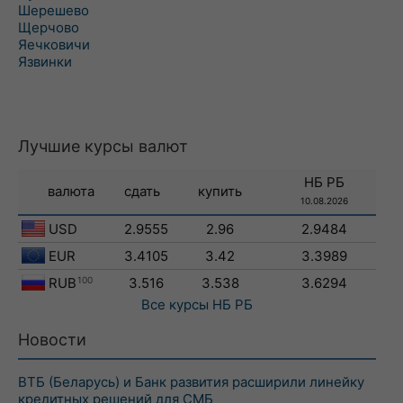
Шерешево
Щерчово
Яечковичи
Язвинки
Лучшие курсы валют
НБ РБ
валюта
сдать
купить
10.08.2026
USD
2.9555
2.96
2.9484
EUR
3.4105
3.42
3.3989
RUB
100
3.516
3.538
3.6294
Все курсы
НБ РБ
Новости
ВТБ (Беларусь) и Банк развития расширили линейку
кредитных решений для СМБ