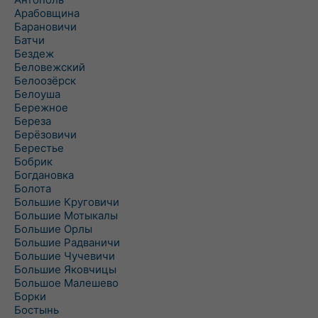
Арабовщина
Барановичи
Батчи
Бездеж
Беловежский
Белоозёрск
Белоуша
Бережное
Береза
Берёзовичи
Берестье
Бобрик
Богдановка
Болота
Большие Круговичи
Большие Мотыкалы
Большие Орлы
Большие Радваничи
Большие Чучевичи
Большие Яковчицы
Большое Малешево
Борки
Бостынь