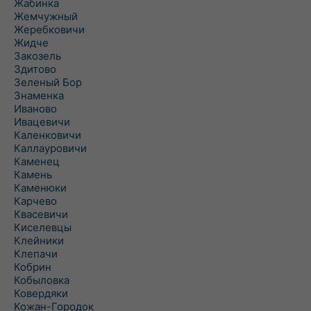
Жабинка
Жемчужный
Жеребковичи
Жидче
Закозель
Здитово
Зеленый Бор
Знаменка
Иваново
Ивацевичи
Каленковичи
Каллауровичи
Каменец
Камень
Каменюки
Карчево
Квасевичи
Киселевцы
Клейники
Клепачи
Кобрин
Кобыловка
Ковердяки
Кожан-Городок