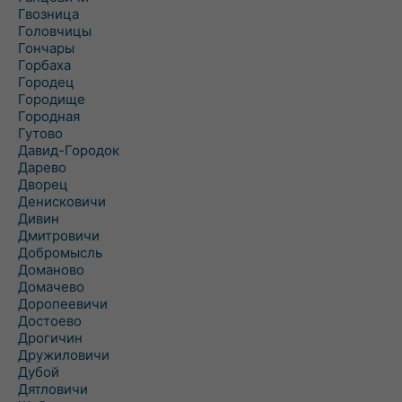
Гвозница
Головчицы
Гончары
Горбаха
Городец
Городище
Городная
Гутово
Давид-Городок
Дарево
Дворец
Денисковичи
Дивин
Дмитровичи
Добромысль
Доманово
Домачево
Доропеевичи
Достоево
Дрогичин
Дружиловичи
Дубой
Дятловичи