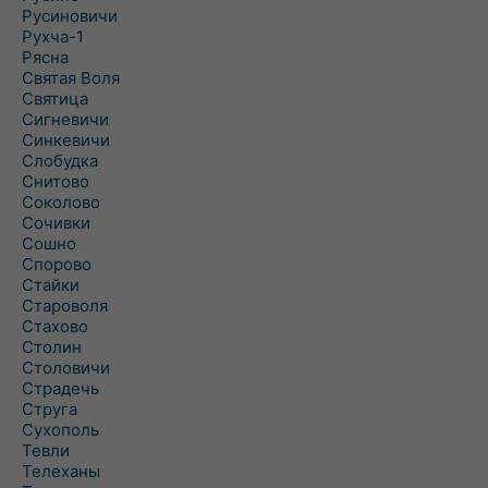
Русиновичи
Рухча-1
Рясна
Святая Воля
Святица
Сигневичи
Синкевичи
Слобудка
Снитово
Соколово
Сочивки
Сошно
Спорово
Стайки
Староволя
Стахово
Столин
Столовичи
Страдечь
Струга
Сухополь
Тевли
Телеханы