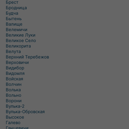
Брест
Бродница
Будча
Бытень
Валище
Велемичи
Великие Луки
Великое Село
Великорита
Велута
Верхний Теребежов
Верховичи
Видибор
Видомля
Войская
Волчин
Волька
Вольно
Ворони
Вулька-2
Вулька-Обровская
Высокое
Галево
Ганцевичи