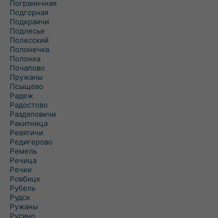
Пограничная
Подгорная
Подкраичи
Подлесье
Полесский
Полонечка
Полонка
Почапово
Пружаны
Псыщево
Радеж
Радостово
Раздяловичи
Ракитница
Ревятичи
Редигерово
Ремель
Речица
Речки
Ровбицк
Рубель
Рудск
Ружаны
Русино