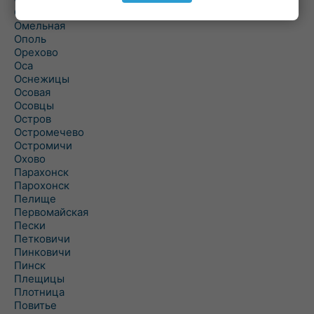
Ольшаны
Омельная
Ополь
Орехово
Оса
Оснежицы
Осовая
Осовцы
Остров
Остромечево
Остромичи
Охово
Парахонск
Парохонск
Пелище
Первомайская
Пески
Петковичи
Пинковичи
Пинск
Плещицы
Плотница
Повитье