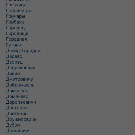
Гвозница
Головчицы
Гончары
Горбаха
Городец
Городище
Городная
Гутово
Давид-Городок
Дарево
Дворец
Денисковичи
Дивин
Дмитровичи
Добромысль
Доманово
Домачево
Доропеевичи
Достоево
Дрогичин
Дружиловичи
Дубой
Дятловичи