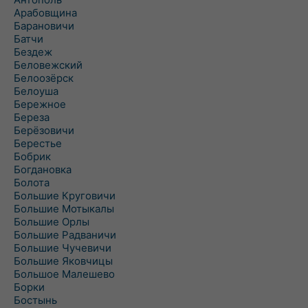
Арабовщина
Барановичи
Батчи
Бездеж
Беловежский
Белоозёрск
Белоуша
Бережное
Береза
Берёзовичи
Берестье
Бобрик
Богдановка
Болота
Большие Круговичи
Большие Мотыкалы
Большие Орлы
Большие Радваничи
Большие Чучевичи
Большие Яковчицы
Большое Малешево
Борки
Бостынь