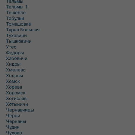
Тельмы
Тельмы-1
Тешевле
Тобулки
Томашовка
Турна Большая
Туховичи
Тышковичи
Утес
Федоры
Хабовичи
Хидры
Хмелево
Ходосы
Хомск
Хорева
Хоромск
Хотислав
Хотыничи
Чернавчицы
Черни
Черняны
Чудин
Чухово