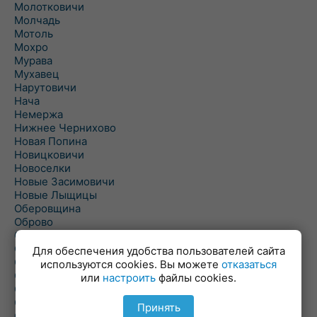
Молотковичи
Молчадь
Мотоль
Мохро
Мурава
Мухавец
Нарутовичи
Нача
Немержа
Нижнее Чернихово
Новая Попина
Новицковичи
Новоселки
Новые Засимовичи
Новые Лыщицы
Оберовщина
Оброво
Огаревичи
Одрижин
Для обеспечения удобства пользователей сайта
Оздамичи
используются cookies. Вы можете
отказаться
Озяты
или
настроить
файлы cookies.
Олтуш
Ольманы
Принять
Ольпень