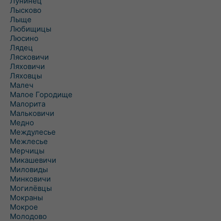
Лунинец
Лысково
Лыще
Любищицы
Люсино
Лядец
Лясковичи
Ляховичи
Ляховцы
Малеч
Малое Городище
Малорита
Мальковичи
Медно
Междулесье
Межлесье
Мерчицы
Микашевичи
Миловиды
Минковичи
Могилёвцы
Мокраны
Мокрое
Молодово