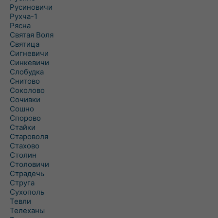
Русиновичи
Рухча-1
Рясна
Святая Воля
Святица
Сигневичи
Синкевичи
Слобудка
Снитово
Соколово
Сочивки
Сошно
Спорово
Стайки
Староволя
Стахово
Столин
Столовичи
Страдечь
Струга
Сухополь
Тевли
Телеханы