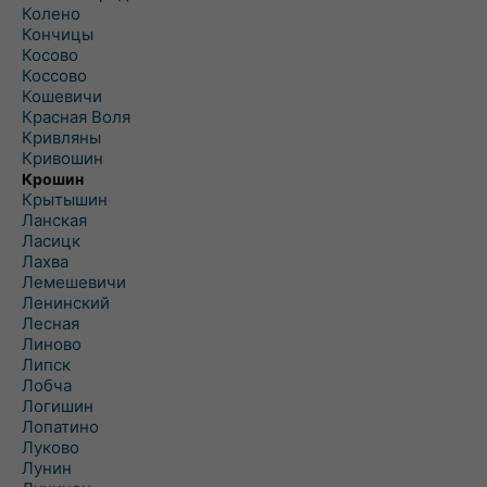
Колено
Кончицы
Косово
Коссово
Кошевичи
Красная Воля
Кривляны
Кривошин
Крошин
Крытышин
Ланская
Ласицк
Лахва
Лемешевичи
Ленинский
Лесная
Линово
Липск
Лобча
Логишин
Лопатино
Луково
Лунин