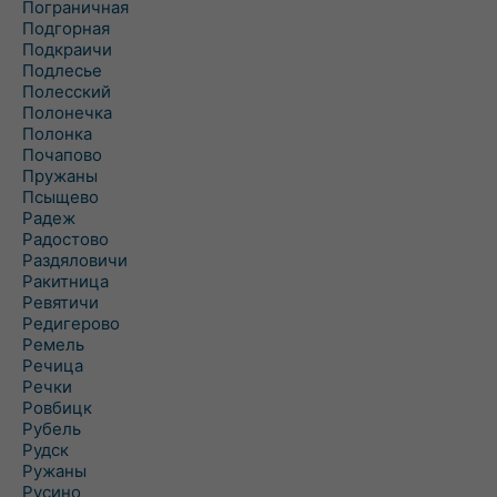
Пограничная
Подгорная
Подкраичи
Подлесье
Полесский
Полонечка
Полонка
Почапово
Пружаны
Псыщево
Радеж
Радостово
Раздяловичи
Ракитница
Ревятичи
Редигерово
Ремель
Речица
Речки
Ровбицк
Рубель
Рудск
Ружаны
Русино