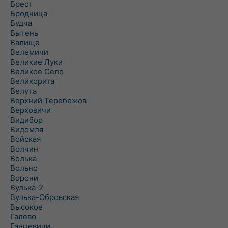
Брест
Бродница
Будча
Бытень
Валище
Велемичи
Великие Луки
Великое Село
Великорита
Велута
Верхний Теребежов
Верховичи
Видибор
Видомля
Войская
Волчин
Волька
Вольно
Ворони
Вулька-2
Вулька-Обровская
Высокое
Галево
Ганцевичи