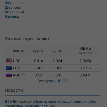
Шерешево
Щерчово
Яечковичи
Язвинки
Лучшие курсы валют
НБ РБ
валюта
сдать
купить
06.08.2026
USD
2.914
2.924
2.9264
EUR
3.365
3.369
3.3767
RUB
100
3.52
3.535
3.6441
Все курсы
НБ РБ
Новости
ВТБ (Беларусь) и Банк развития расширили линейку
кредитных решений для СМБ