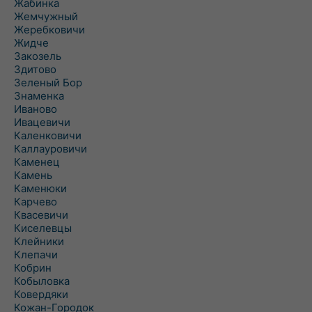
Жабинка
Жемчужный
Жеребковичи
Жидче
Закозель
Здитово
Зеленый Бор
Знаменка
Иваново
Ивацевичи
Каленковичи
Каллауровичи
Каменец
Камень
Каменюки
Карчево
Квасевичи
Киселевцы
Клейники
Клепачи
Кобрин
Кобыловка
Ковердяки
Кожан-Городок