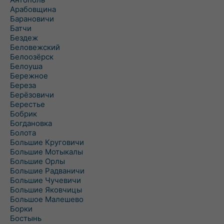
Арабовщина
Барановичи
Батчи
Бездеж
Беловежский
Белоозёрск
Белоуша
Бережное
Береза
Берёзовичи
Берестье
Бобрик
Богдановка
Болота
Большие Круговичи
Большие Мотыкалы
Большие Орлы
Большие Радваничи
Большие Чучевичи
Большие Яковчицы
Большое Малешево
Борки
Бостынь