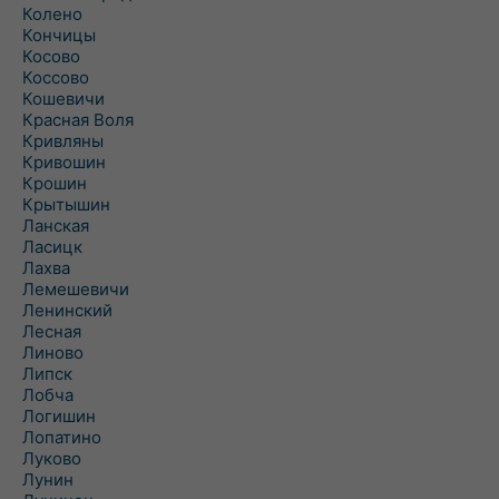
Колено
Кончицы
Косово
Коссово
Кошевичи
Красная Воля
Кривляны
Кривошин
Крошин
Крытышин
Ланская
Ласицк
Лахва
Лемешевичи
Ленинский
Лесная
Линово
Липск
Лобча
Логишин
Лопатино
Луково
Лунин