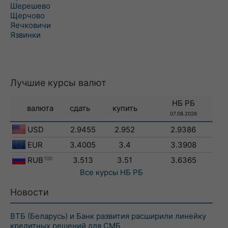
Шерешево
Щерчово
Яечковичи
Язвинки
Лучшие курсы валют
НБ РБ
валюта
сдать
купить
07.08.2026
USD
2.9455
2.952
2.9386
EUR
3.4005
3.4
3.3908
RUB
100
3.513
3.51
3.6365
Все курсы
НБ РБ
Новости
ВТБ (Беларусь) и Банк развития расширили линейку
кредитных решений для СМБ