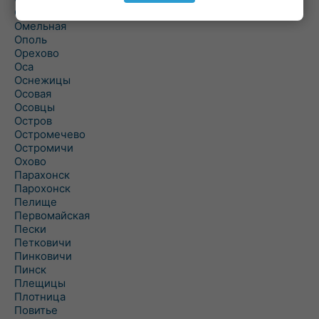
Ольшаны
Омельная
Ополь
Орехово
Оса
Оснежицы
Осовая
Осовцы
Остров
Остромечево
Остромичи
Охово
Парахонск
Парохонск
Пелище
Первомайская
Пески
Петковичи
Пинковичи
Пинск
Плещицы
Плотница
Повитье