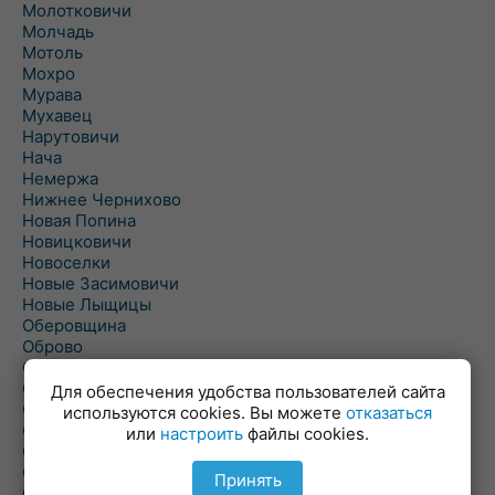
Молотковичи
Молчадь
Мотоль
Мохро
Мурава
Мухавец
Нарутовичи
Нача
Немержа
Нижнее Чернихово
Новая Попина
Новицковичи
Новоселки
Новые Засимовичи
Новые Лыщицы
Оберовщина
Оброво
Огаревичи
Одрижин
Для обеспечения удобства пользователей сайта
Оздамичи
используются cookies. Вы можете
отказаться
Озяты
или
настроить
файлы cookies.
Олтуш
Ольманы
Принять
Ольпень