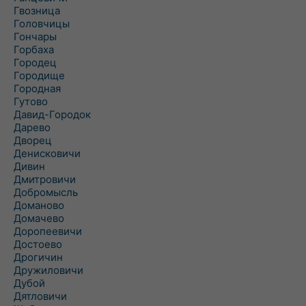
Гвозница
Головчицы
Гончары
Горбаха
Городец
Городище
Городная
Гутово
Давид-Городок
Дарево
Дворец
Денисковичи
Дивин
Дмитровичи
Добромысль
Доманово
Домачево
Доропеевичи
Достоево
Дрогичин
Дружиловичи
Дубой
Дятловичи