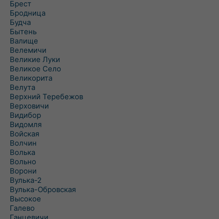
Брест
Бродница
Будча
Бытень
Валище
Велемичи
Великие Луки
Великое Село
Великорита
Велута
Верхний Теребежов
Верховичи
Видибор
Видомля
Войская
Волчин
Волька
Вольно
Ворони
Вулька-2
Вулька-Обровская
Высокое
Галево
Ганцевичи