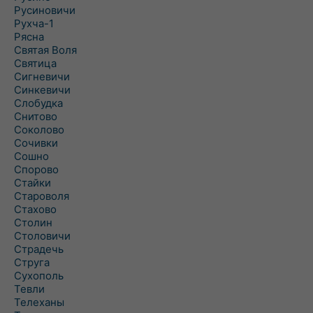
Русиновичи
Рухча-1
Рясна
Святая Воля
Святица
Сигневичи
Синкевичи
Слобудка
Снитово
Соколово
Сочивки
Сошно
Спорово
Стайки
Староволя
Стахово
Столин
Столовичи
Страдечь
Струга
Сухополь
Тевли
Телеханы