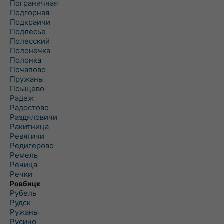
Пограничная
Подгорная
Подкраичи
Подлесье
Полесский
Полонечка
Полонка
Почапово
Пружаны
Псыщево
Радеж
Радостово
Раздяловичи
Ракитница
Ревятичи
Редигерово
Ремель
Речица
Речки
Ровбицк
Рубель
Рудск
Ружаны
Русино