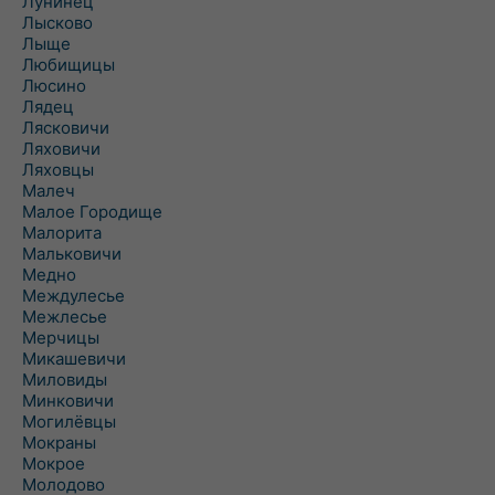
Лунинец
Лысково
Лыще
Любищицы
Люсино
Лядец
Лясковичи
Ляховичи
Ляховцы
Малеч
Малое Городище
Малорита
Мальковичи
Медно
Междулесье
Межлесье
Мерчицы
Микашевичи
Миловиды
Минковичи
Могилёвцы
Мокраны
Мокрое
Молодово