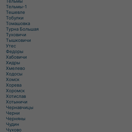
Тельмы
Тельмы-1
Тешевле
Тобулки
Томашовка
Турна Большая
Туховичи
Тышковичи
Утес
Федоры
Хабовичи
Хидры
Хмелево
Ходосы
Хомск
Хорева
Хоромск
Хотислав
Хотыничи
Чернавчицы
Черни
Черняны
Чудин
Чухово