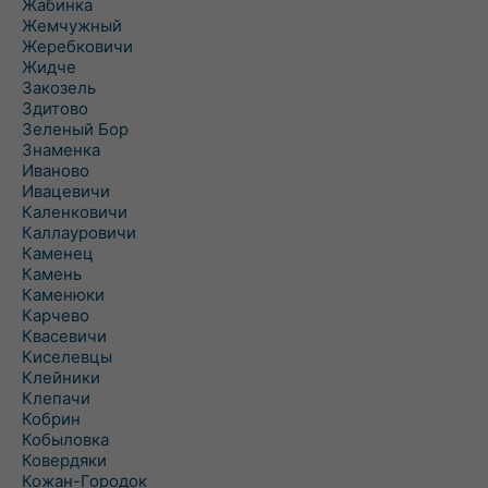
Жабинка
Жемчужный
Жеребковичи
Жидче
Закозель
Здитово
Зеленый Бор
Знаменка
Иваново
Ивацевичи
Каленковичи
Каллауровичи
Каменец
Камень
Каменюки
Карчево
Квасевичи
Киселевцы
Клейники
Клепачи
Кобрин
Кобыловка
Ковердяки
Кожан-Городок