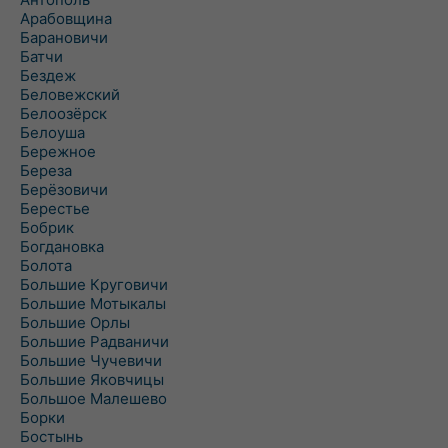
Арабовщина
Барановичи
Батчи
Бездеж
Беловежский
Белоозёрск
Белоуша
Бережное
Береза
Берёзовичи
Берестье
Бобрик
Богдановка
Болота
Большие Круговичи
Большие Мотыкалы
Большие Орлы
Большие Радваничи
Большие Чучевичи
Большие Яковчицы
Большое Малешево
Борки
Бостынь