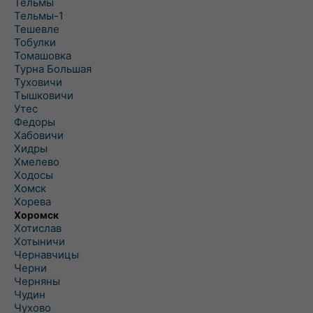
Тельмы
Тельмы-1
Тешевле
Тобулки
Томашовка
Турна Большая
Туховичи
Тышковичи
Утес
Федоры
Хабовичи
Хидры
Хмелево
Ходосы
Хомск
Хорева
Хоромск
Хотислав
Хотыничи
Чернавчицы
Черни
Черняны
Чудин
Чухово