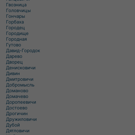
Гвозница
Головчицы
Гончары
Горбаха
Городец
Городище
Городная
Гутово
Давид-Городок
Дарево
Дворец
Денисковичи
Дивин
Дмитровичи
Добромысль
Доманово
Домачево
Доропеевичи
Достоево
Дрогичин
Дружиловичи
Дубой
Дятловичи