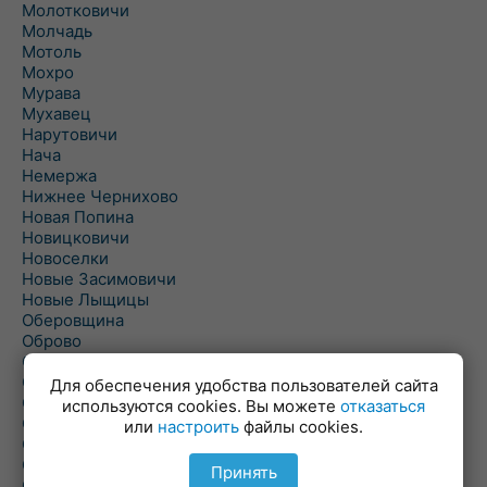
Молотковичи
Молчадь
Мотоль
Мохро
Мурава
Мухавец
Нарутовичи
Нача
Немержа
Нижнее Чернихово
Новая Попина
Новицковичи
Новоселки
Новые Засимовичи
Новые Лыщицы
Оберовщина
Оброво
Огаревичи
Одрижин
Для обеспечения удобства пользователей сайта
Оздамичи
используются cookies. Вы можете
отказаться
Озяты
или
настроить
файлы cookies.
Олтуш
Ольманы
Принять
Ольпень