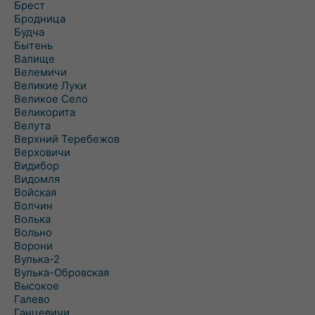
Брест
Бродница
Будча
Бытень
Валище
Велемичи
Великие Луки
Великое Село
Великорита
Велута
Верхний Теребежов
Верховичи
Видибор
Видомля
Войская
Волчин
Волька
Вольно
Ворони
Вулька-2
Вулька-Обровская
Высокое
Галево
Ганцевичи