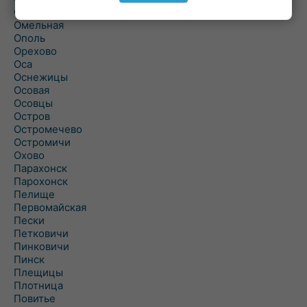
Ольшаны
Омельная
Ополь
Орехово
Оса
Оснежицы
Осовая
Осовцы
Остров
Остромечево
Остромичи
Охово
Парахонск
Парохонск
Пелище
Первомайская
Пески
Петковичи
Пинковичи
Пинск
Плещицы
Плотница
Повитье