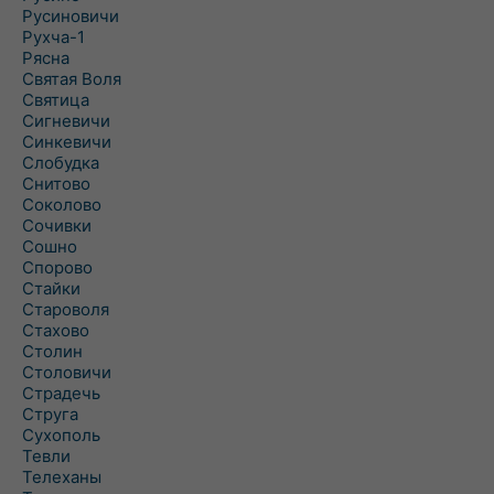
Русиновичи
Рухча-1
Рясна
Святая Воля
Святица
Сигневичи
Синкевичи
Слобудка
Снитово
Соколово
Сочивки
Сошно
Спорово
Стайки
Староволя
Стахово
Столин
Столовичи
Страдечь
Струга
Сухополь
Тевли
Телеханы