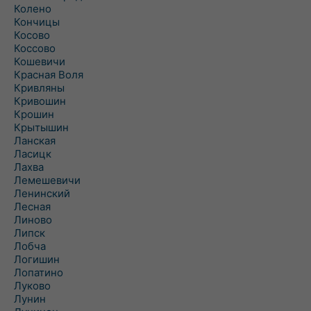
Колено
Кончицы
Косово
Коссово
Кошевичи
Красная Воля
Кривляны
Кривошин
Крошин
Крытышин
Ланская
Ласицк
Лахва
Лемешевичи
Ленинский
Лесная
Линово
Липск
Лобча
Логишин
Лопатино
Луково
Лунин