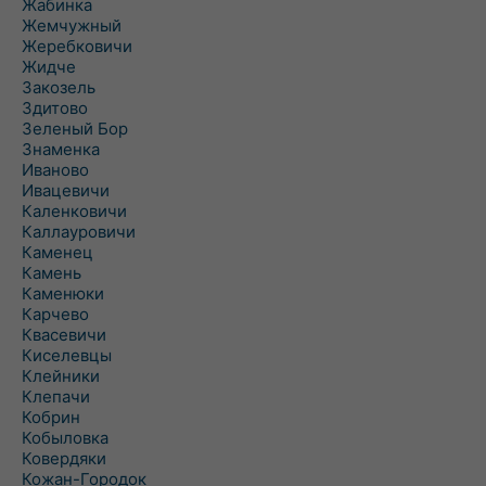
Жабинка
Жемчужный
Жеребковичи
Жидче
Закозель
Здитово
Зеленый Бор
Знаменка
Иваново
Ивацевичи
Каленковичи
Каллауровичи
Каменец
Камень
Каменюки
Карчево
Квасевичи
Киселевцы
Клейники
Клепачи
Кобрин
Кобыловка
Ковердяки
Кожан-Городок