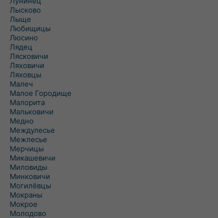
Лунинец
Лысково
Лыще
Любищицы
Люсино
Лядец
Лясковичи
Ляховичи
Ляховцы
Малеч
Малое Городище
Малорита
Мальковичи
Медно
Междулесье
Межлесье
Мерчицы
Микашевичи
Миловиды
Минковичи
Могилёвцы
Мокраны
Мокрое
Молодово