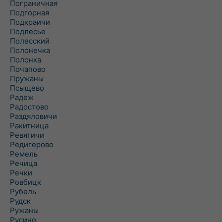
Пограничная
Подгорная
Подкраичи
Подлесье
Полесский
Полонечка
Полонка
Почапово
Пружаны
Псыщево
Радеж
Радостово
Раздяловичи
Ракитница
Ревятичи
Редигерово
Ремель
Речица
Речки
Ровбицк
Рубель
Рудск
Ружаны
Русино