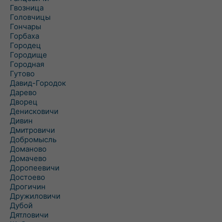
Гвозница
Головчицы
Гончары
Горбаха
Городец
Городище
Городная
Гутово
Давид-Городок
Дарево
Дворец
Денисковичи
Дивин
Дмитровичи
Добромысль
Доманово
Домачево
Доропеевичи
Достоево
Дрогичин
Дружиловичи
Дубой
Дятловичи