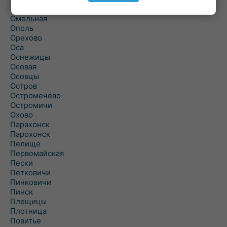
Ольшаны
Омельная
Ополь
Орехово
Оса
Оснежицы
Осовая
Осовцы
Остров
Остромечево
Остромичи
Охово
Парахонск
Парохонск
Пелище
Первомайская
Пески
Петковичи
Пинковичи
Пинск
Плещицы
Плотница
Повитье