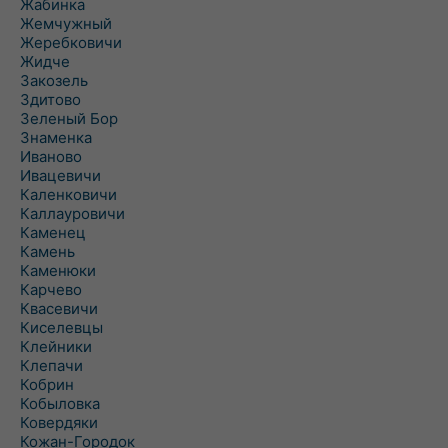
Жабинка
Жемчужный
Жеребковичи
Жидче
Закозель
Здитово
Зеленый Бор
Знаменка
Иваново
Ивацевичи
Каленковичи
Каллауровичи
Каменец
Камень
Каменюки
Карчево
Квасевичи
Киселевцы
Клейники
Клепачи
Кобрин
Кобыловка
Ковердяки
Кожан-Городок