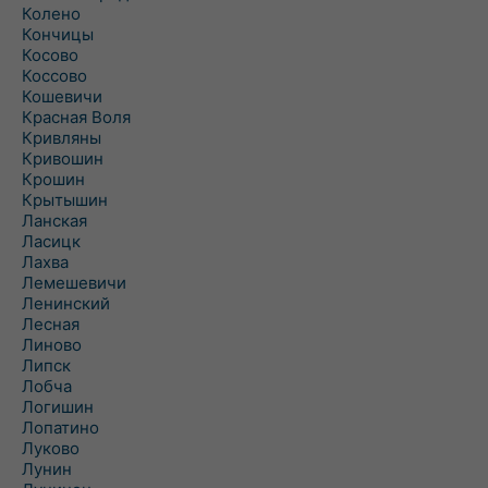
Колено
Кончицы
Косово
Коссово
Кошевичи
Красная Воля
Кривляны
Кривошин
Крошин
Крытышин
Ланская
Ласицк
Лахва
Лемешевичи
Ленинский
Лесная
Линово
Липск
Лобча
Логишин
Лопатино
Луково
Лунин