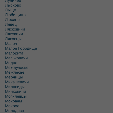
Лунинец
Лысково
Лыще
Любищицы
Люсино
Лядец
Лясковичи
Ляховичи
Ляховцы
Малеч
Малое Городище
Малорита
Мальковичи
Медно
Междулесье
Межлесье
Мерчицы
Микашевичи
Миловиды
Минковичи
Могилёвцы
Мокраны
Мокрое
Молодово