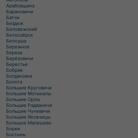
Арабовщина
Барановичи
Батчи
Бездеж
Беловежский
Белоозёрск
Белоуша
Бережное
Береза
Берёзовичи
Берестье
Бобрик
Богдановка
Болота
Большие Круговичи
Большие Мотыкалы
Большие Орлы
Большие Радваничи
Большие Чучевичи
Большие Яковчицы
Большое Малешево
Борки
Бостынь