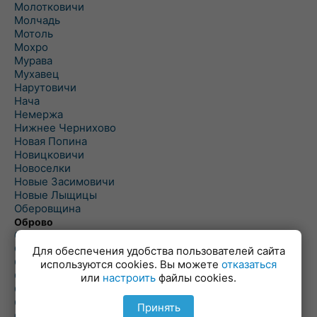
Молотковичи
Молчадь
Мотоль
Мохро
Мурава
Мухавец
Нарутовичи
Нача
Немержа
Нижнее Чернихово
Новая Попина
Новицковичи
Новоселки
Новые Засимовичи
Новые Лыщицы
Оберовщина
Оброво
Огаревичи
Одрижин
Для обеспечения удобства пользователей сайта
Оздамичи
используются cookies. Вы можете
отказаться
Озяты
или
настроить
файлы cookies.
Олтуш
Ольманы
Принять
Ольпень