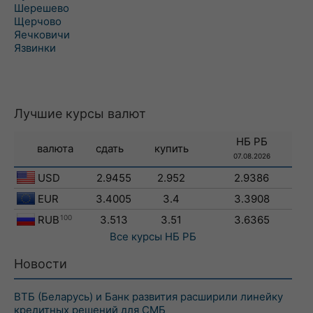
Шерешево
Щерчово
Яечковичи
Язвинки
Лучшие курсы валют
НБ РБ
валюта
сдать
купить
07.08.2026
USD
2.9455
2.952
2.9386
EUR
3.4005
3.4
3.3908
RUB
100
3.513
3.51
3.6365
Все курсы
НБ РБ
Новости
ВТБ (Беларусь) и Банк развития расширили линейку
кредитных решений для СМБ