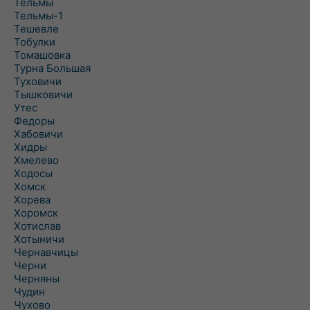
Тельмы
Тельмы-1
Тешевле
Тобулки
Томашовка
Турна Большая
Туховичи
Тышковичи
Утес
Федоры
Хабовичи
Хидры
Хмелево
Ходосы
Хомск
Хорева
Хоромск
Хотислав
Хотыничи
Чернавчицы
Черни
Черняны
Чудин
Чухово