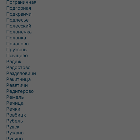
Пограничная
Подгорная
Подкраичи
Подлесье
Полесский
Полонечка
Полонка
Почапово
Пружаны
Псыщево
Радеж
Радостово
Раздяловичи
Ракитница
Ревятичи
Редигерово
Ремель
Речица
Речки
Ровбицк
Рубель
Рудск
Ружаны
Русино