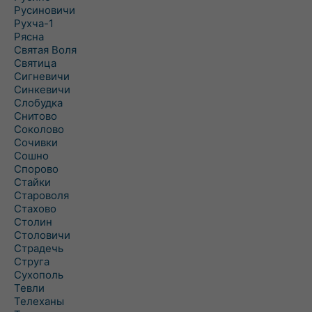
Русиновичи
Рухча-1
Рясна
Святая Воля
Святица
Сигневичи
Синкевичи
Слобудка
Снитово
Соколово
Сочивки
Сошно
Спорово
Стайки
Староволя
Стахово
Столин
Столовичи
Страдечь
Струга
Сухополь
Тевли
Телеханы