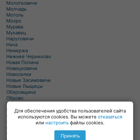
Молотковичи
Молчадь
Мотоль
Мохро
Мурава
Мухавец
Нарутовичи
Нача
Немержа
Нижнее Чернихово
Новая Попина
Новицковичи
Новоселки
Новые Засимовичи
Новые Лыщицы
Оберовщина
Оброво
Огаревичи
Одрижин
Для обеспечения удобства пользователей сайта
Оздамичи
используются cookies. Вы можете
отказаться
Озяты
или
настроить
файлы cookies.
Олтуш
Ольманы
Принять
Ольпень