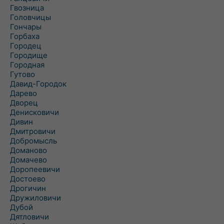
Гвозница
Головчицы
Гончары
Горбаха
Городец
Городище
Городная
Гутово
Давид-Городок
Дарево
Дворец
Денисковичи
Дивин
Дмитровичи
Добромысль
Доманово
Домачево
Доропеевичи
Достоево
Дрогичин
Дружиловичи
Дубой
Дятловичи