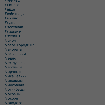
Лунинец
Лысково
Лыще
Любищицы
Люсино
Лядец
Лясковичи
Ляховичи
Ляховцы
Малеч
Малое Городище
Малорита
Мальковичи
Медно
Междулесье
Межлесье
Мерчицы
Микашевичи
Миловиды
Минковичи
Могилёвцы
Мокраны
Мокрое
Молодово