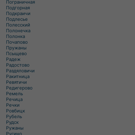
Пограничная
Подгорная
Подкраичи
Подлесье
Полесский
Полонечка
Полонка
Почапово
Пружаны
Псыщево
Радеж
Радостово
Раздяловичи
Ракитница
Ревятичи
Редигерово
Ремель
Речица
Речки
Ровбицк
Рубель
Рудск
Ружаны
Русино