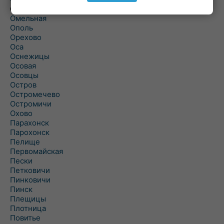
Ольшаны
Омельная
Ополь
Орехово
Оса
Оснежицы
Осовая
Осовцы
Остров
Остромечево
Остромичи
Охово
Парахонск
Парохонск
Пелище
Первомайская
Пески
Петковичи
Пинковичи
Пинск
Плещицы
Плотница
Повитье