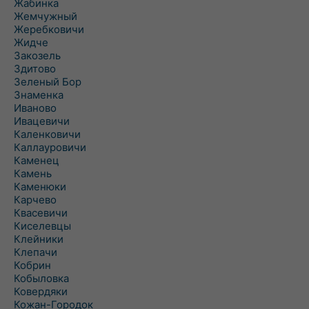
Жабинка
Жемчужный
Жеребковичи
Жидче
Закозель
Здитово
Зеленый Бор
Знаменка
Иваново
Ивацевичи
Каленковичи
Каллауровичи
Каменец
Камень
Каменюки
Карчево
Квасевичи
Киселевцы
Клейники
Клепачи
Кобрин
Кобыловка
Ковердяки
Кожан-Городок