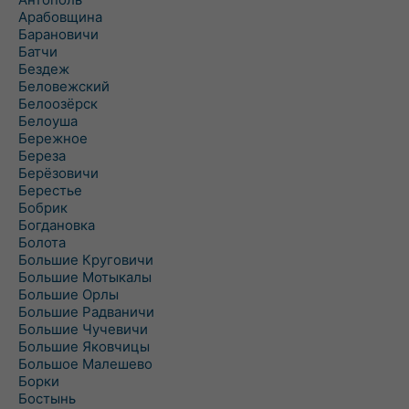
Арабовщина
Барановичи
Батчи
Бездеж
Беловежский
Белоозёрск
Белоуша
Бережное
Береза
Берёзовичи
Берестье
Бобрик
Богдановка
Болота
Большие Круговичи
Большие Мотыкалы
Большие Орлы
Большие Радваничи
Большие Чучевичи
Большие Яковчицы
Большое Малешево
Борки
Бостынь