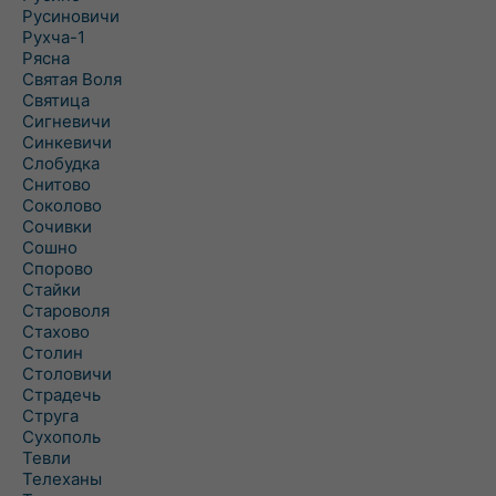
Русиновичи
Рухча-1
Рясна
Святая Воля
Святица
Сигневичи
Синкевичи
Слобудка
Снитово
Соколово
Сочивки
Сошно
Спорово
Стайки
Староволя
Стахово
Столин
Столовичи
Страдечь
Струга
Сухополь
Тевли
Телеханы