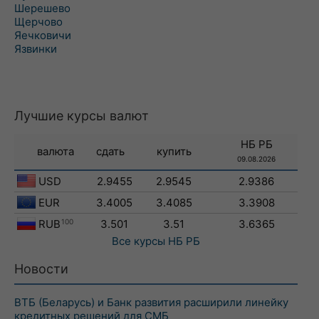
Шерешево
Щерчово
Яечковичи
Язвинки
Лучшие курсы валют
НБ РБ
валюта
сдать
купить
09.08.2026
USD
2.9455
2.9545
2.9386
EUR
3.4005
3.4085
3.3908
RUB
100
3.501
3.51
3.6365
Все курсы
НБ РБ
Новости
ВТБ (Беларусь) и Банк развития расширили линейку
кредитных решений для СМБ