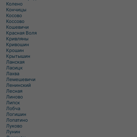
Колено
Кончицы
Косово
Коссово
Кошевичи
Красная Воля
Кривляны
Кривошин
Крошин
Крытышин
Ланская
Ласицк
Лахва
Лемешевичи
Ленинский
Лесная
Линово
Липск
Лобча
Логишин
Лопатино
Луково
Лунин