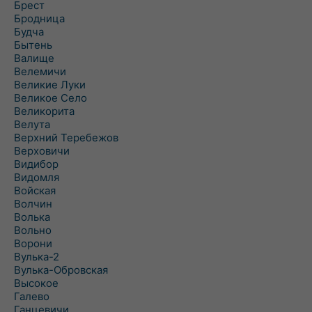
Брест
Бродница
Будча
Бытень
Валище
Велемичи
Великие Луки
Великое Село
Великорита
Велута
Верхний Теребежов
Верховичи
Видибор
Видомля
Войская
Волчин
Волька
Вольно
Ворони
Вулька-2
Вулька-Обровская
Высокое
Галево
Ганцевичи