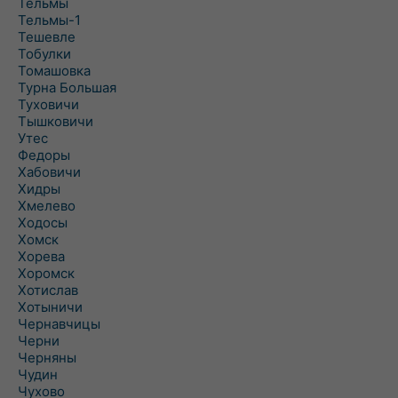
Тельмы
Тельмы-1
Тешевле
Тобулки
Томашовка
Турна Большая
Туховичи
Тышковичи
Утес
Федоры
Хабовичи
Хидры
Хмелево
Ходосы
Хомск
Хорева
Хоромск
Хотислав
Хотыничи
Чернавчицы
Черни
Черняны
Чудин
Чухово