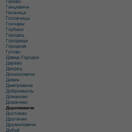
Галево
Ганцевичи
Гвозница
Головчицы
Гончары
Горбаха
Городец
Городище
Городная
Гутово
Давид-Городок
Дарево
Дворец
Денисковичи
Дивин
Дмитровичи
Добромысль
Доманово
Домачево
Доропеевичи
Достоево
Дрогичин
Дружиловичи
Дубой