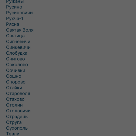
Ружаны
Русино
Русиновичи
Рухча-1
Рясна
Святая Воля
Святица
Сигневичи
Синкевичи
Слобудка
Снитово
Соколово
Сочивки
Сошно
Спорово
Стайки
Староволя
Стахово
Столин
Столовичи
Страдечь
Струга
Сухополь
Тевли