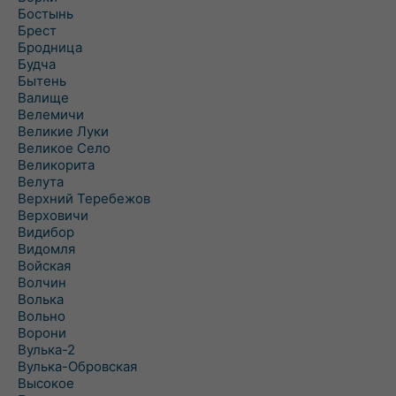
Бостынь
Брест
Бродница
Будча
Бытень
Валище
Велемичи
Великие Луки
Великое Село
Великорита
Велута
Верхний Теребежов
Верховичи
Видибор
Видомля
Войская
Волчин
Волька
Вольно
Ворони
Вулька-2
Вулька-Обровская
Высокое