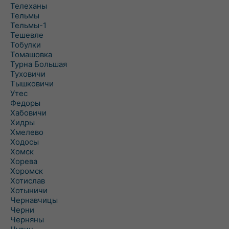
Телеханы
Тельмы
Тельмы-1
Тешевле
Тобулки
Томашовка
Турна Большая
Туховичи
Тышковичи
Утес
Федоры
Хабовичи
Хидры
Хмелево
Ходосы
Хомск
Хорева
Хоромск
Хотислав
Хотыничи
Чернавчицы
Черни
Черняны