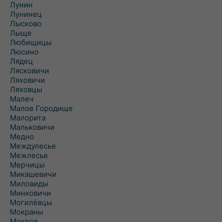
Лунин
Лунинец
Лысково
Лыще
Любищицы
Люсино
Лядец
Лясковичи
Ляховичи
Ляховцы
Малеч
Малое Городище
Малорита
Мальковичи
Медно
Междулесье
Межлесье
Мерчицы
Микашевичи
Миловиды
Минковичи
Могилёвцы
Мокраны
Мокрое