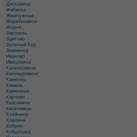
Дятловичи
Жабинка
Жемчужный
Жеребковичи
Жидче
Закозель
Здитово
Зеленый Бор
Знаменка
Иваново
Ивацевичи
Каленковичи
Каллауровичи
Каменец
Камень
Каменюки
Карчево
Квасевичи
Киселевцы
Клейники
Клепачи
Кобрин
Кобыловка