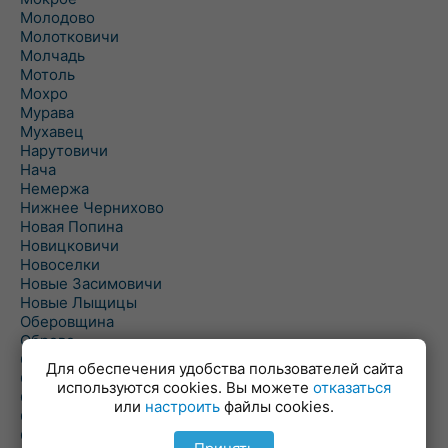
Молодово
Молотковичи
Молчадь
Мотоль
Мохро
Мурава
Мухавец
Нарутовичи
Нача
Немержа
Нижнее Чернихово
Новая Попина
Новицковичи
Новоселки
Новые Засимовичи
Новые Лыщицы
Оберовщина
Оброво
Огаревичи
Для обеспечения удобства пользователей сайта
Одрижин
используются cookies. Вы можете
отказаться
Оздамичи
или
настроить
файлы cookies.
Озяты
Олтуш