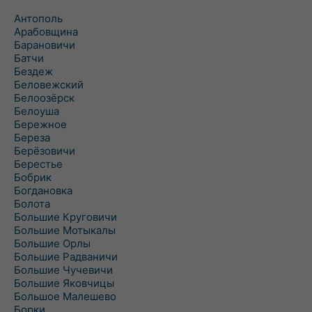
Антополь
Арабовщина
Барановичи
Батчи
Бездеж
Беловежский
Белоозёрск
Белоуша
Бережное
Береза
Берёзовичи
Берестье
Бобрик
Богдановка
Болота
Большие Круговичи
Большие Мотыкалы
Большие Орлы
Большие Радваничи
Большие Чучевичи
Большие Яковчицы
Большое Малешево
Борки