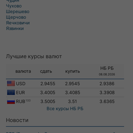
Чудин
Чухово
Шерешево
Щерчово
Яечковичи
Язвинки
Лучшие курсы валют
НБ РБ
валюта
сдать
купить
08.08.2026
USD
2.9455
2.9545
2.9386
EUR
3.4005
3.4085
3.3908
RUB
100
3.5005
3.51
3.6365
Все курсы
НБ РБ
Новости