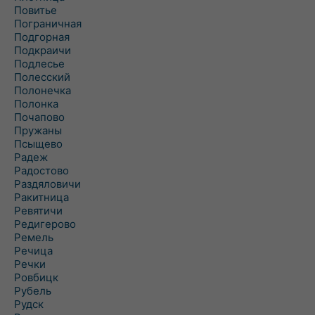
Повитье
Пограничная
Подгорная
Подкраичи
Подлесье
Полесский
Полонечка
Полонка
Почапово
Пружаны
Псыщево
Радеж
Радостово
Раздяловичи
Ракитница
Ревятичи
Редигерово
Ремель
Речица
Речки
Ровбицк
Рубель
Рудск