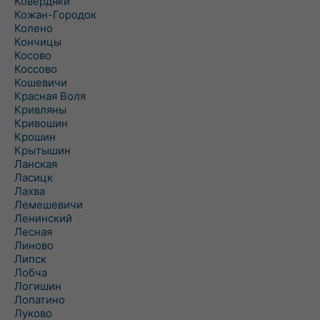
Ковердяки
Кожан-Городок
Колено
Кончицы
Косово
Коссово
Кошевичи
Красная Воля
Кривляны
Кривошин
Крошин
Крытышин
Ланская
Ласицк
Лахва
Лемешевичи
Ленинский
Лесная
Линово
Липск
Лобча
Логишин
Лопатино
Луково