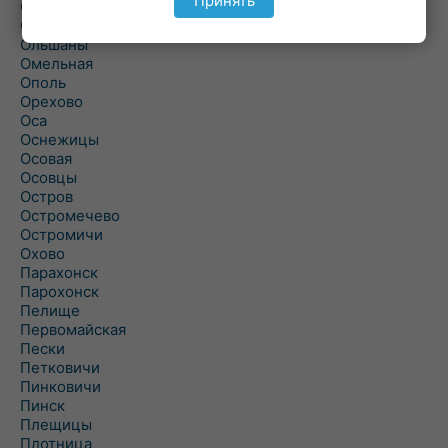
Принять
Ольманы
Ольпень
Ольшаны
Омельная
Ополь
Орехово
Оса
Оснежицы
Осовая
Осовцы
Остров
Остромечево
Остромичи
Охово
Парахонск
Парохонск
Пелище
Первомайская
Пески
Петковичи
Пинковичи
Пинск
Плещицы
Плотница