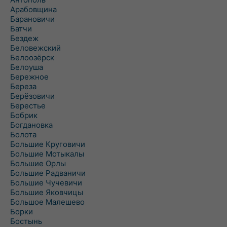
Арабовщина
Барановичи
Батчи
Бездеж
Беловежский
Белоозёрск
Белоуша
Бережное
Береза
Берёзовичи
Берестье
Бобрик
Богдановка
Болота
Большие Круговичи
Большие Мотыкалы
Большие Орлы
Большие Радваничи
Большие Чучевичи
Большие Яковчицы
Большое Малешево
Борки
Бостынь