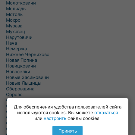
Молотковичи
Молчадь
Мотоль
Мохро
Мурава
Мухавец
Нарутовичи
Нача
Немержа
Нижнее Чернихово
Новая Попина
Новицковичи
Новоселки
Новые Засимовичи
Новые Лыщицы
Оберовщина
Оброво
Огаревичи
Одрижин
Для обеспечения удобства пользователей сайта
Оздамичи
используются cookies. Вы можете
отказаться
Озяты
или
настроить
файлы cookies.
Олтуш
Ольманы
Принять
Ольпень