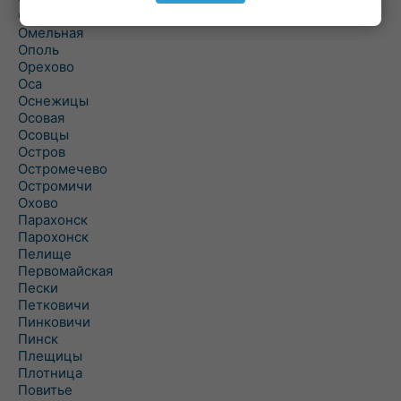
Ольшаны
Омельная
Ополь
Орехово
Оса
Оснежицы
Осовая
Осовцы
Остров
Остромечево
Остромичи
Охово
Парахонск
Парохонск
Пелище
Первомайская
Пески
Петковичи
Пинковичи
Пинск
Плещицы
Плотница
Повитье