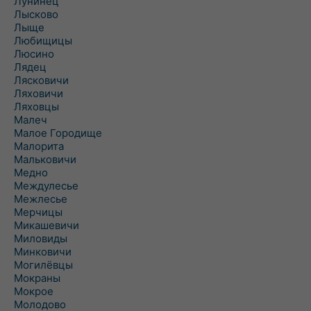
Лунинец
Лысково
Лыще
Любищицы
Люсино
Лядец
Лясковичи
Ляховичи
Ляховцы
Малеч
Малое Городище
Малорита
Мальковичи
Медно
Междулесье
Межлесье
Мерчицы
Микашевичи
Миловиды
Минковичи
Могилёвцы
Мокраны
Мокрое
Молодово