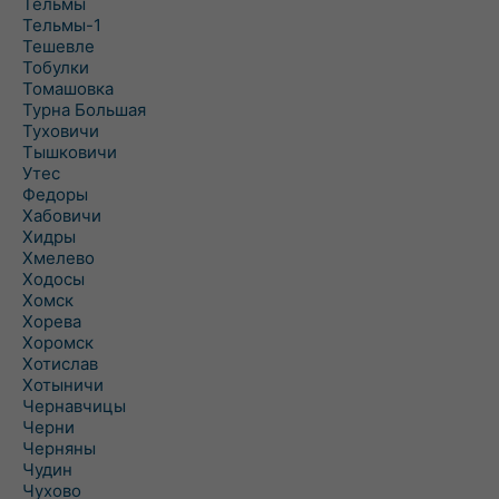
Тельмы
Тельмы-1
Тешевле
Тобулки
Томашовка
Турна Большая
Туховичи
Тышковичи
Утес
Федоры
Хабовичи
Хидры
Хмелево
Ходосы
Хомск
Хорева
Хоромск
Хотислав
Хотыничи
Чернавчицы
Черни
Черняны
Чудин
Чухово