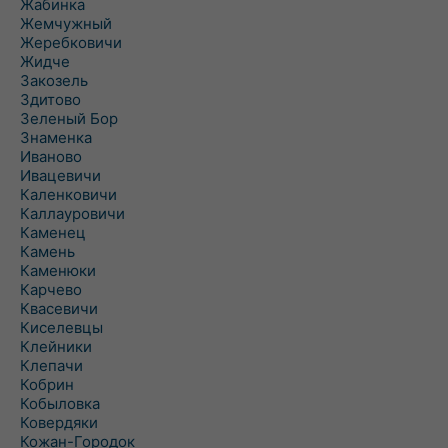
Жабинка
Жемчужный
Жеребковичи
Жидче
Закозель
Здитово
Зеленый Бор
Знаменка
Иваново
Ивацевичи
Каленковичи
Каллауровичи
Каменец
Камень
Каменюки
Карчево
Квасевичи
Киселевцы
Клейники
Клепачи
Кобрин
Кобыловка
Ковердяки
Кожан-Городок