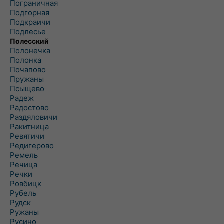
Пограничная
Подгорная
Подкраичи
Подлесье
Полесский
Полонечка
Полонка
Почапово
Пружаны
Псыщево
Радеж
Радостово
Раздяловичи
Ракитница
Ревятичи
Редигерово
Ремель
Речица
Речки
Ровбицк
Рубель
Рудск
Ружаны
Русино