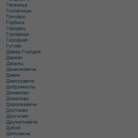
Гвозница
Головчицы
Гончары
Горбаха
Городец
Городище
Городная
Гутово
Давид-Городок
Дарево
Дворец
Денисковичи
Дивин
Дмитровичи
Добромысль
Доманово
Домачево
Доропеевичи
Достоево
Дрогичин
Дружиловичи
Дубой
Дятловичи