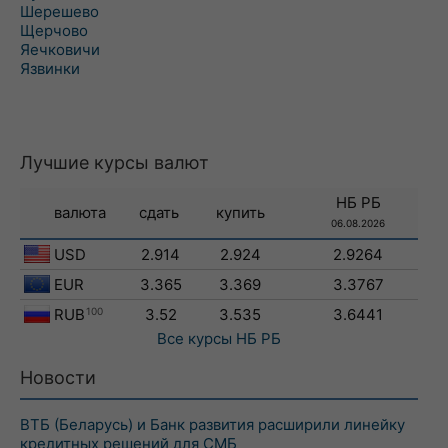
Шерешево
Щерчово
Яечковичи
Язвинки
Лучшие курсы валют
НБ РБ
валюта
сдать
купить
06.08.2026
USD
2.914
2.924
2.9264
EUR
3.365
3.369
3.3767
RUB
100
3.52
3.535
3.6441
Все курсы
НБ РБ
Новости
ВТБ (Беларусь) и Банк развития расширили линейку
кредитных решений для СМБ