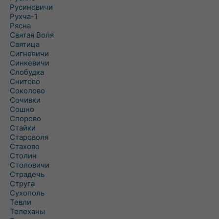
Русиновичи
Рухча-1
Рясна
Святая Воля
Святица
Сигневичи
Синкевичи
Слобудка
Снитово
Соколово
Сочивки
Сошно
Спорово
Стайки
Староволя
Стахово
Столин
Столовичи
Страдечь
Струга
Сухополь
Тевли
Телеханы