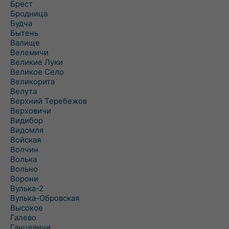
Брест
Бродница
Будча
Бытень
Валище
Велемичи
Великие Луки
Великое Село
Великорита
Велута
Верхний Теребежов
Верховичи
Видибор
Видомля
Войская
Волчин
Волька
Вольно
Ворони
Вулька-2
Вулька-Обровская
Высокое
Галево
Ганцевичи