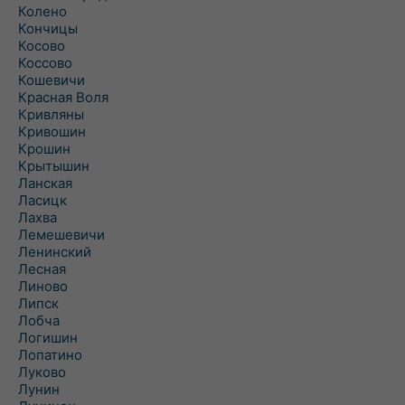
Колено
Кончицы
Косово
Коссово
Кошевичи
Красная Воля
Кривляны
Кривошин
Крошин
Крытышин
Ланская
Ласицк
Лахва
Лемешевичи
Ленинский
Лесная
Линово
Липск
Лобча
Логишин
Лопатино
Луково
Лунин